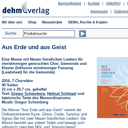
Barrierefreiheit
|
Kontakt
|
Hilfe/FAQ
|
Impressum
|
Datensc
Wir über uns
Shop
Manuskripte
GEMA, Rechte & Kopien
Suche:
Aus Erde und aus Geist
Eine Messe mit Neuen Geistlichen Liedern für
vierstimmigen gemischten Chor, Gemeinde und
Klavier (Inklusive einstimmiger Fassung
(Leadsheet) für die Gemeinde)
2016, 7 Chorsätze
40 Seiten
21 cm x 29,7 cm, geheftet
Text:
Gregor Schemberg
,
Helmut Schlegel
und
lateinische Texte des Messordinariums
Musik: Gregor Schemberg
Die Messe "Aus Erde und aus Geist" vereint die
Ordinariumstexte Kyrie, Gloria, Credo, Sanctus und
Agnus Dei mit zwei Neuen Geistlichen Liedern. Die
Messe besteht aus sieben Teilen und bewegt sich
stilistisch zwischen NGL und "klassischeren"