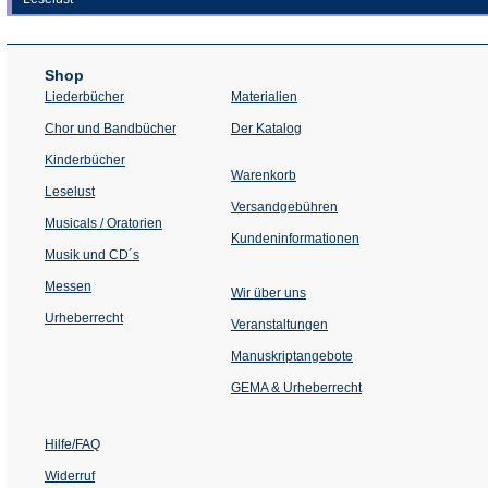
Shop
Liederbücher
Materialien
(Öffnet
Chor und Bandbücher
Der Katalog
in
einem
Kinderbücher
neuen
Warenkorb
Tab)
Leselust
Versandgebühren
Musicals / Oratorien
Kundeninformationen
Musik und CD´s
Messen
Wir über uns
Urheberrecht
(Öffnet
Veranstaltungen
in
einem
Manuskriptangebote
neuen
Tab)
GEMA & Urheberrecht
Hilfe/FAQ
Widerruf