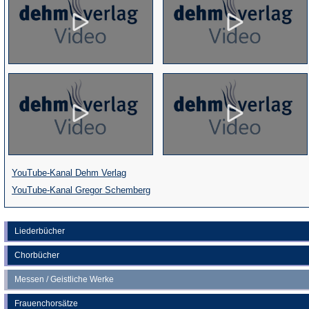
(Öffnet
YouTube-Kanal Dehm Verlag
in
(Öffnet
YouTube-Kanal Gregor Schemberg
einem
in
neuen
einem
Liederbücher
Tab)
neuen
Chorbücher
Tab)
Messen / Geistliche Werke
Frauenchorsätze