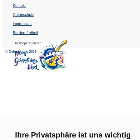
Kontakt
Datenschutz
Impressum
Barrierefreiheit
(Öffnet
in
einem
© Dehm Verlag
2026
neuen
Tab)
Ihre Privatsphäre ist uns wichtig