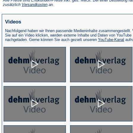
Alle Preise sind Endkunden-Preise inkl. ges. MwSt. Bei einer Bestellung fal
neuen
(Öffnet
zusätzlich
Versandkosten
an.
Tab)
in
einem
neuen
Videos
Tab)
Nachfolgend haben wir Ihnen passende Medieninhalte zusammengestellt.
Sie auf ein Video klicken, werden externe Inhalte und Daten von YouTube
(Öffne
nachgeladen. Gerne können Sie auch gezielt unseren
YouTube-Kanal
aufr
in
eine
neue
Tab)