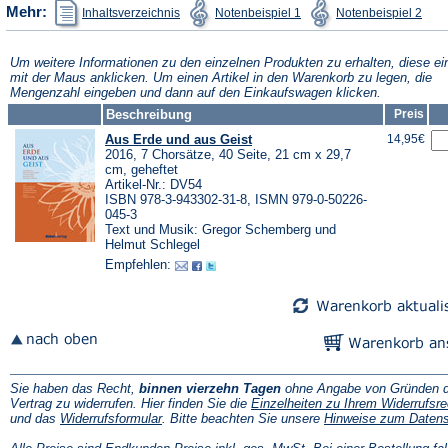
(Öffnet
(Öffnet
(Öffn
Mehr:
Inhaltsverzeichnis
Notenbeispiel 1
Notenbeispiel 2
in
in
in
einem
einem
ein
neuen
neuen
neu
Tab)
Tab)
Tab)
Um weitere Informationen zu den einzelnen Produkten zu erhalten, diese ei
mit der Maus anklicken. Um einen Artikel in den Warenkorb zu legen, die
Mengenzahl eingeben und dann auf den Einkaufswagen klicken.
Beschreibung
Preis
Aus Erde und aus Geist
14,95€
2016, 7 Chorsätze, 40 Seite, 21 cm x 29,7
cm, geheftet
Artikel-Nr.: DV54
ISBN 978-3-943302-31-8, ISMN 979-0-50226-
045-3
Text und Musik: Gregor Schemberg und
Helmut Schlegel
Empfehlen:
Sie haben das Recht,
binnen vierzehn Tagen
ohne Angabe von Gründen d
Vertrag zu widerrufen. Hier finden Sie die
Einzelheiten zu Ihrem Widerrufsre
(Öffnet
und das
Widerrufsformular
. Bitte beachten Sie unsere
Hinweise zum Daten
in
einem