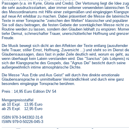
Passagen (v.a. im Kyrie, Gloria und Credo). Der Vertonung liegt die Idee zu
die sehr ausdrucksstarken, aber immer seltener verwendeten lateinischen T
des Messordinariums mit Hilfe einer zeitgemäßen und eingängigen Klangsp
auf neue Art erlebbar zu machen. Dabei präsentiert die Messe die lateinisch
Texte in einer Tonsprache "zwischen den Welten" klassischer und populärer
Sie soll dazu beitragen, die festen Gebete der sonntäglichen Messe nicht zu
Routine werden zu lassen, sondern den Glauben lebhaft zu erspüren: Mome
tiefer Demut, schmerzhafter Trauer, unerschütterlicher Hoffnung und grenze
Freude.
Die Musik bewegt sich dicht an den Affekten der Texte entlang (ausufernder 
tiefe Trauer, stiller Ernst, Hoffnung, Zuversicht ...) und steht so im Dienst di
Glaubensaussagen, dass fast in jeder Zeile deutlich wird, worum es geht, a
wenn überhaupt kein Latein verstanden wird. Das "Sanctus" (als Lobpreis) n
sich der Klangsprache des Gospels, das "Agnus Dei" besticht durch seine
außergewöhnlich intime atmosphärische Dichte.
Die Messe "Aus Erde und Aus Geist" will durch ihre direkte emotionale
Glaubensansprache in unmittelbarer Verständlichkeit und durch eine ganz
besonders eingängige Tonsprache berühren.
Preis : 14,95 Euro Edition DV 54
Mengenpreisstaffel
ab 10 Expl. 13,95 Euro
ab 25 Expl. 12,95 Euro
ISBN 978-3-943302-31-8
ISMN 979-0-50226-045-3