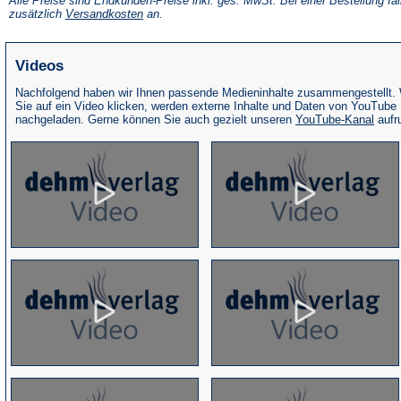
Alle Preise sind Endkunden-Preise inkl. ges. MwSt. Bei einer Bestellung fal
neuen
(Öffnet
zusätzlich
Versandkosten
an.
Tab)
in
einem
neuen
Videos
Tab)
Nachfolgend haben wir Ihnen passende Medieninhalte zusammengestellt.
Sie auf ein Video klicken, werden externe Inhalte und Daten von YouTube
(Öffne
nachgeladen. Gerne können Sie auch gezielt unseren
YouTube-Kanal
aufr
in
eine
neue
Tab)