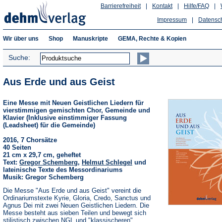
Barrierefreiheit
|
Kontakt
|
Hilfe/FAQ
|
Impressum
|
Datensc
Wir über uns
Shop
Manuskripte
GEMA, Rechte & Kopien
Suche:
Aus Erde und aus Geist
Eine Messe mit Neuen Geistlichen Liedern für
vierstimmigen gemischten Chor, Gemeinde und
Klavier (Inklusive einstimmiger Fassung
(Leadsheet) für die Gemeinde)
2016, 7 Chorsätze
40 Seiten
21 cm x 29,7 cm, geheftet
Text:
Gregor Schemberg
,
Helmut Schlegel
und
lateinische Texte des Messordinariums
Musik: Gregor Schemberg
Die Messe "Aus Erde und aus Geist" vereint die
Ordinariumstexte Kyrie, Gloria, Credo, Sanctus und
Agnus Dei mit zwei Neuen Geistlichen Liedern. Die
Messe besteht aus sieben Teilen und bewegt sich
stilistisch zwischen NGL und "klassischeren"