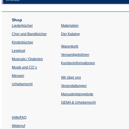
Shop
Liederbücher
Materialien
(Öffnet
Chor und Bandbücher
Der Katalog
in
einem
Kinderbücher
neuen
Warenkorb
Tab)
Leselust
Versandgebühren
Musicals / Oratorien
Kundeninformationen
Musik und CD´s
Messen
Wir über uns
Urheberrecht
(Öffnet
Veranstaltungen
in
einem
Manuskriptangebote
neuen
Tab)
GEMA & Urheberrecht
Hilfe/FAQ
Widerruf