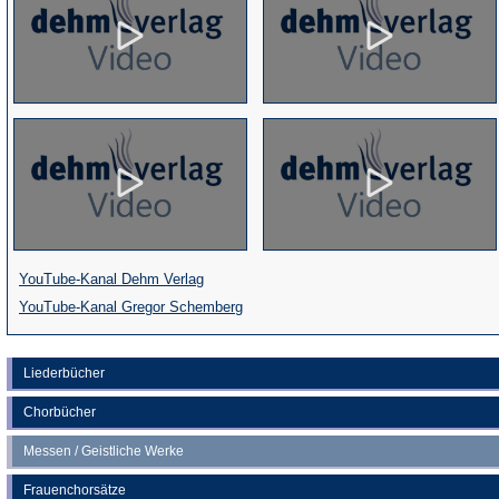
(Öffnet
YouTube-Kanal Dehm Verlag
in
(Öffnet
YouTube-Kanal Gregor Schemberg
einem
in
neuen
einem
Liederbücher
Tab)
neuen
Chorbücher
Tab)
Messen / Geistliche Werke
Frauenchorsätze