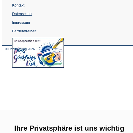
Kontakt
Datenschutz
Impressum
Barrierefreiheit
(Öffnet
in
einem
© Dehm Verlag
2026
neuen
Tab)
Ihre Privatsphäre ist uns wichtig