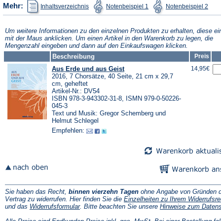
(Öffnet
(Öffnet
(Öffn
Mehr:
Inhaltsverzeichnis
Notenbeispiel 1
Notenbeispiel 2
in
in
in
einem
einem
ein
neuen
neuen
neu
Tab)
Tab)
Tab)
Um weitere Informationen zu den einzelnen Produkten zu erhalten, diese ei
mit der Maus anklicken. Um einen Artikel in den Warenkorb zu legen, die
Mengenzahl eingeben und dann auf den Einkaufswagen klicken.
Beschreibung
Preis
Aus Erde und aus Geist
14,95€
2016, 7 Chorsätze, 40 Seite, 21 cm x 29,7
cm, geheftet
Artikel-Nr.: DV54
ISBN 978-3-943302-31-8, ISMN 979-0-50226-
045-3
Text und Musik: Gregor Schemberg und
Helmut Schlegel
Empfehlen:
Sie haben das Recht,
binnen vierzehn Tagen
ohne Angabe von Gründen d
Vertrag zu widerrufen. Hier finden Sie die
Einzelheiten zu Ihrem Widerrufsre
(Öffnet
und das
Widerrufsformular
. Bitte beachten Sie unsere
Hinweise zum Daten
in
einem