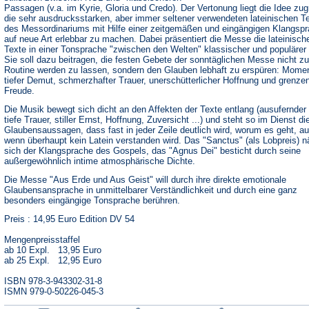
Passagen (v.a. im Kyrie, Gloria und Credo). Der Vertonung liegt die Idee zu
die sehr ausdrucksstarken, aber immer seltener verwendeten lateinischen T
des Messordinariums mit Hilfe einer zeitgemäßen und eingängigen Klangsp
auf neue Art erlebbar zu machen. Dabei präsentiert die Messe die lateinisch
Texte in einer Tonsprache "zwischen den Welten" klassischer und populärer
Sie soll dazu beitragen, die festen Gebete der sonntäglichen Messe nicht zu
Routine werden zu lassen, sondern den Glauben lebhaft zu erspüren: Mome
tiefer Demut, schmerzhafter Trauer, unerschütterlicher Hoffnung und grenze
Freude.
Die Musik bewegt sich dicht an den Affekten der Texte entlang (ausufernder 
tiefe Trauer, stiller Ernst, Hoffnung, Zuversicht ...) und steht so im Dienst di
Glaubensaussagen, dass fast in jeder Zeile deutlich wird, worum es geht, a
wenn überhaupt kein Latein verstanden wird. Das "Sanctus" (als Lobpreis) n
sich der Klangsprache des Gospels, das "Agnus Dei" besticht durch seine
außergewöhnlich intime atmosphärische Dichte.
Die Messe "Aus Erde und Aus Geist" will durch ihre direkte emotionale
Glaubensansprache in unmittelbarer Verständlichkeit und durch eine ganz
besonders eingängige Tonsprache berühren.
Preis : 14,95 Euro Edition DV 54
Mengenpreisstaffel
ab 10 Expl. 13,95 Euro
ab 25 Expl. 12,95 Euro
ISBN 978-3-943302-31-8
ISMN 979-0-50226-045-3