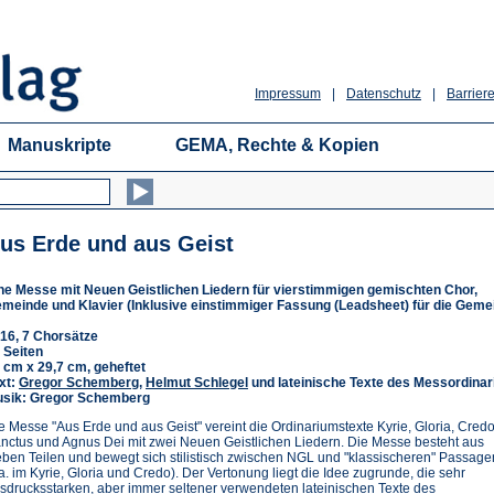
Impressum
|
Datenschutz
|
Barriere
Manuskripte
GEMA, Rechte & Kopien
us Erde und aus Geist
ne Messe mit Neuen Geistlichen Liedern für vierstimmigen gemischten Chor,
meinde und Klavier (Inklusive einstimmiger Fassung (Leadsheet) für die Geme
16, 7 Chorsätze
 Seiten
 cm x 29,7 cm, geheftet
xt:
Gregor Schemberg
,
Helmut Schlegel
und lateinische Texte des Messordina
sik: Gregor Schemberg
e Messe "Aus Erde und aus Geist" vereint die Ordinariumstexte Kyrie, Gloria, Credo
nctus und Agnus Dei mit zwei Neuen Geistlichen Liedern. Die Messe besteht aus
eben Teilen und bewegt sich stilistisch zwischen NGL und "klassischeren" Passage
.a. im Kyrie, Gloria und Credo). Der Vertonung liegt die Idee zugrunde, die sehr
sdrucksstarken, aber immer seltener verwendeten lateinischen Texte des