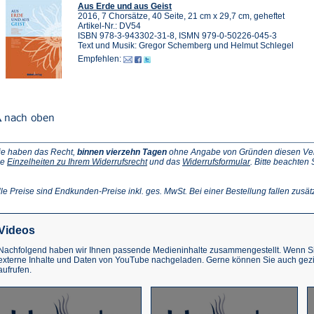
Aus Erde und aus Geist
2016, 7 Chorsätze, 40 Seite, 21 cm x 29,7 cm, geheftet
Artikel-Nr.: DV54
ISBN 978-3-943302-31-8, ISMN 979-0-50226-045-3
Text und Musik: Gregor Schemberg und Helmut Schlegel
Empfehlen:
ie haben das Recht,
binnen vierzehn Tagen
ohne Angabe von Gründen diesen Vertr
(Öffnet
(Öffnet
ie
Einzelheiten zu Ihrem Widerrufsrecht
und das
Widerrufsformular
. Bitte beachten
ffnet
in
in
einem
einem
inem
neuen
neuen
lle Preise sind Endkunden-Preise inkl. ges. MwSt. Bei einer Bestellung fallen zusät
euen
Tab)
Tab)
ab)
Videos
Nachfolgend haben wir Ihnen passende Medieninhalte zusammengestellt. Wenn Sie
externe Inhalte und Daten von YouTube nachgeladen. Gerne können Sie auch gez
aufrufen.