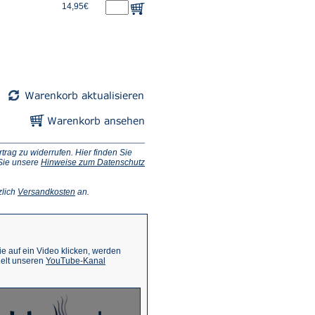
14,95€
ag zu widerrufen. Hier finden Sie
 Sie unsere
Hinweise zum Datenschutz
(Öffnet
zlich
Versandkosten
an.
in
einem
neuen
Tab)
 auf ein Video klicken, werden
(Öffnet
ielt unseren
YouTube-Kanal
in
einem
neuen
Tab)