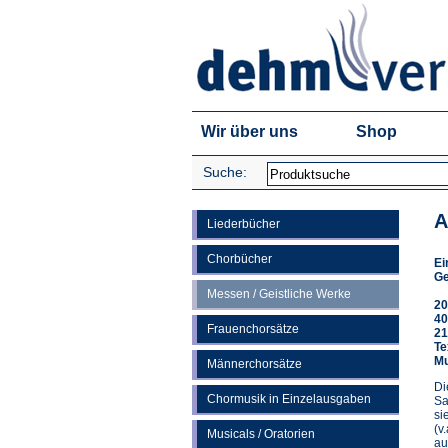
Wir über uns
Shop
Suche:
A
Liederbücher
Chorbücher
Ei
Ge
Messen / Geistliche Werke
20
40
Frauenchorsätze
21
Te
Mu
Männerchorsätze
Di
Chormusik in Einzelausgaben
Sa
si
(v
Musicals / Oratorien
au