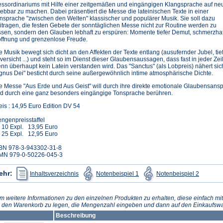
ssordinariums mit Hilfe einer zeitgemäßen und eingängigen Klangsprache auf neu
lebbar zu machen. Dabei präsentiert die Messe die lateinischen Texte in einer
nsprache "zwischen den Welten" klassischer und populärer Musik. Sie soll dazu
itragen, die festen Gebete der sonntäglichen Messe nicht zur Routine werden zu
ssen, sondern den Glauben lebhaft zu erspüren: Momente tiefer Demut, schmerzhaft
ffnung und grenzenlose Freude.
e Musik bewegt sich dicht an den Affekten der Texte entlang (ausufernder Jubel, tiefe
versicht ...) und steht so im Dienst dieser Glaubensaussagen, dass fast in jeder Ze
nn überhaupt kein Latein verstanden wird. Das "Sanctus" (als Lobpreis) nähert si
gnus Dei" besticht durch seine außergewöhnlich intime atmosphärische Dichte.
e Messe "Aus Erde und Aus Geist" will durch ihre direkte emotionale Glaubensanspr
d durch eine ganz besonders eingängige Tonsprache berühren.
eis : 14,95 Euro Edition DV 54
ngenpreisstaffel
 10 Expl. 13,95 Euro
 25 Expl. 12,95 Euro
BN 978-3-943302-31-8
MN 979-0-50226-045-3
(Öffnet
(Öffnet
(Öffnet
ehr:
Inhaltsverzeichnis
Notenbeispiel 1
Notenbeispiel 2
in
in
in
einem
einem
einem
neuen
neuen
neuen
Tab)
Tab)
Tab)
m weitere Informationen zu den einzelnen Produkten zu erhalten, diese einfach mit
n den Warenkorb zu legen, die Mengenzahl eingeben und dann auf den Einkaufswa
Beschreibung