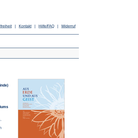
freiheit
|
Kontakt
|
Hilfe/FAQ
|
Widerruf
inde)
riums
,
n