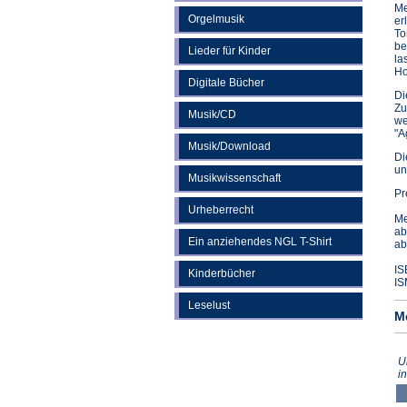
Me
Orgelmusik
er
To
be
Lieder für Kinder
la
Ho
Digitale Bücher
Di
Zu
Musik/CD
we
"A
Musik/Download
Di
un
Musikwissenschaft
Pr
Urheberrecht
Me
ab
Ein anziehendes NGL T-Shirt
ab
IS
Kinderbücher
IS
Leselust
M
U
i