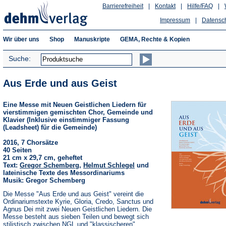
Barrierefreiheit
|
Kontakt
|
Hilfe/FAQ
|
Impressum
|
Datensc
Wir über uns
Shop
Manuskripte
GEMA, Rechte & Kopien
Suche:
Aus Erde und aus Geist
Eine Messe mit Neuen Geistlichen Liedern für
vierstimmigen gemischten Chor, Gemeinde und
Klavier (Inklusive einstimmiger Fassung
(Leadsheet) für die Gemeinde)
2016, 7 Chorsätze
40 Seiten
21 cm x 29,7 cm, geheftet
Text:
Gregor Schemberg
,
Helmut Schlegel
und
lateinische Texte des Messordinariums
Musik: Gregor Schemberg
Die Messe "Aus Erde und aus Geist" vereint die
Ordinariumstexte Kyrie, Gloria, Credo, Sanctus und
Agnus Dei mit zwei Neuen Geistlichen Liedern. Die
Messe besteht aus sieben Teilen und bewegt sich
stilistisch zwischen NGL und "klassischeren"