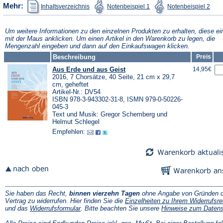
(Öffnet
(Öffnet
(Öffn
Mehr:
Inhaltsverzeichnis
Notenbeispiel 1
Notenbeispiel 2
in
in
in
einem
einem
ein
neuen
neuen
neu
Tab)
Tab)
Tab)
Um weitere Informationen zu den einzelnen Produkten zu erhalten, diese ei
mit der Maus anklicken. Um einen Artikel in den Warenkorb zu legen, die
Mengenzahl eingeben und dann auf den Einkaufswagen klicken.
Beschreibung
Preis
Aus Erde und aus Geist
14,95€
2016, 7 Chorsätze, 40 Seite, 21 cm x 29,7
cm, geheftet
Artikel-Nr.: DV54
ISBN 978-3-943302-31-8, ISMN 979-0-50226-
045-3
Text und Musik: Gregor Schemberg und
Helmut Schlegel
Empfehlen:
Sie haben das Recht,
binnen vierzehn Tagen
ohne Angabe von Gründen d
Vertrag zu widerrufen. Hier finden Sie die
Einzelheiten zu Ihrem Widerrufsre
(Öffnet
und das
Widerrufsformular
. Bitte beachten Sie unsere
Hinweise zum Daten
in
einem