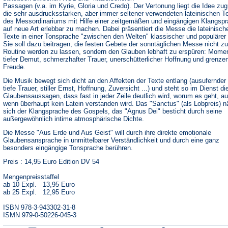
Passagen (v.a. im Kyrie, Gloria und Credo). Der Vertonung liegt die Idee zu
die sehr ausdrucksstarken, aber immer seltener verwendeten lateinischen T
des Messordinariums mit Hilfe einer zeitgemäßen und eingängigen Klangsp
auf neue Art erlebbar zu machen. Dabei präsentiert die Messe die lateinisch
Texte in einer Tonsprache "zwischen den Welten" klassischer und populärer
Sie soll dazu beitragen, die festen Gebete der sonntäglichen Messe nicht zu
Routine werden zu lassen, sondern den Glauben lebhaft zu erspüren: Mome
tiefer Demut, schmerzhafter Trauer, unerschütterlicher Hoffnung und grenze
Freude.
Die Musik bewegt sich dicht an den Affekten der Texte entlang (ausufernder 
tiefe Trauer, stiller Ernst, Hoffnung, Zuversicht ...) und steht so im Dienst di
Glaubensaussagen, dass fast in jeder Zeile deutlich wird, worum es geht, a
wenn überhaupt kein Latein verstanden wird. Das "Sanctus" (als Lobpreis) n
sich der Klangsprache des Gospels, das "Agnus Dei" besticht durch seine
außergewöhnlich intime atmosphärische Dichte.
Die Messe "Aus Erde und Aus Geist" will durch ihre direkte emotionale
Glaubensansprache in unmittelbarer Verständlichkeit und durch eine ganz
besonders eingängige Tonsprache berühren.
Preis : 14,95 Euro Edition DV 54
Mengenpreisstaffel
ab 10 Expl. 13,95 Euro
ab 25 Expl. 12,95 Euro
ISBN 978-3-943302-31-8
ISMN 979-0-50226-045-3