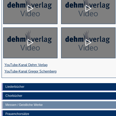
(Öffnet
YouTube-Kanal Dehm Verlag
in
(Öffnet
YouTube-Kanal Gregor Schemberg
einem
in
neuen
einem
Liederbücher
Tab)
neuen
Chorbücher
Tab)
Messen / Geistliche Werke
Frauenchorsätze