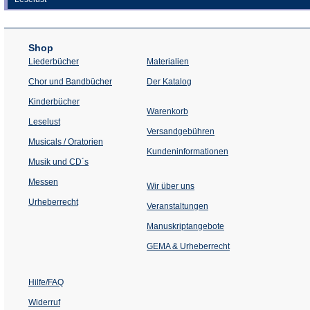
Shop
Liederbücher
Materialien
(Öffnet
Chor und Bandbücher
Der Katalog
in
einem
Kinderbücher
neuen
Warenkorb
Tab)
Leselust
Versandgebühren
Musicals / Oratorien
Kundeninformationen
Musik und CD´s
Messen
Wir über uns
Urheberrecht
(Öffnet
Veranstaltungen
in
einem
Manuskriptangebote
neuen
Tab)
GEMA & Urheberrecht
Hilfe/FAQ
Widerruf