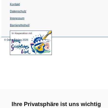
Kontakt
Datenschutz
Impressum
Barrierefreiheit
(Öffnet
in
einem
© Dehm Verlag
2026
neuen
Tab)
Ihre Privatsphäre ist uns wichtig