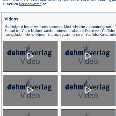
Alle Preise sind Endkunden-Preise inkl. ges. MwSt. Bei einer Bestellung fal
neuen
(Öffnet
zusätzlich
Versandkosten
an.
Tab)
in
einem
neuen
Videos
Tab)
Nachfolgend haben wir Ihnen passende Medieninhalte zusammengestellt.
Sie auf ein Video klicken, werden externe Inhalte und Daten von YouTube
(Öffne
nachgeladen. Gerne können Sie auch gezielt unseren
YouTube-Kanal
aufr
in
eine
neue
Tab)