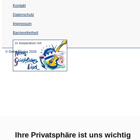
Kontakt
Datenschutz
Impressum
Barrierefreiheit
(Öffnet
in
einem
© Dehm Verlag
2026
neuen
Tab)
Ihre Privatsphäre ist uns wichtig