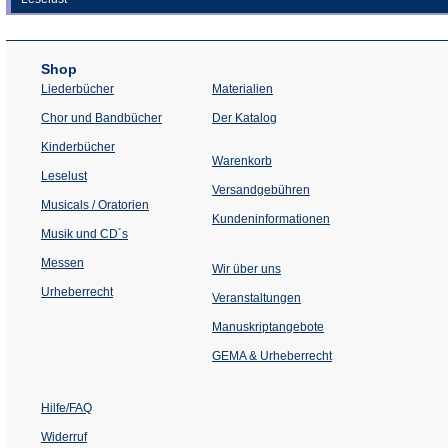
Shop
Liederbücher
Materialien
(Öffnet
Chor und Bandbücher
Der Katalog
in
einem
Kinderbücher
neuen
Warenkorb
Tab)
Leselust
Versandgebühren
Musicals / Oratorien
Kundeninformationen
Musik und CD´s
Messen
Wir über uns
Urheberrecht
(Öffnet
Veranstaltungen
in
einem
Manuskriptangebote
neuen
Tab)
GEMA & Urheberrecht
Hilfe/FAQ
Widerruf