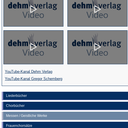
(Öffnet
YouTube-Kanal Dehm Verlag
in
(Öffnet
YouTube-Kanal Gregor Schemberg
einem
in
neuen
einem
Liederbücher
Tab)
neuen
Chorbücher
Tab)
Messen / Geistliche Werke
Frauenchorsätze