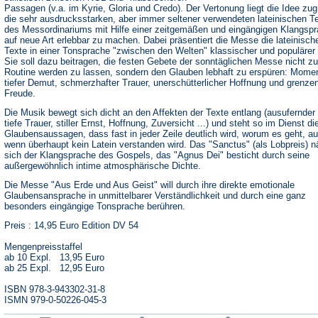
Passagen (v.a. im Kyrie, Gloria und Credo). Der Vertonung liegt die Idee zu
die sehr ausdrucksstarken, aber immer seltener verwendeten lateinischen T
des Messordinariums mit Hilfe einer zeitgemäßen und eingängigen Klangsp
auf neue Art erlebbar zu machen. Dabei präsentiert die Messe die lateinisch
Texte in einer Tonsprache "zwischen den Welten" klassischer und populärer
Sie soll dazu beitragen, die festen Gebete der sonntäglichen Messe nicht zu
Routine werden zu lassen, sondern den Glauben lebhaft zu erspüren: Mome
tiefer Demut, schmerzhafter Trauer, unerschütterlicher Hoffnung und grenze
Freude.
Die Musik bewegt sich dicht an den Affekten der Texte entlang (ausufernder 
tiefe Trauer, stiller Ernst, Hoffnung, Zuversicht ...) und steht so im Dienst di
Glaubensaussagen, dass fast in jeder Zeile deutlich wird, worum es geht, a
wenn überhaupt kein Latein verstanden wird. Das "Sanctus" (als Lobpreis) n
sich der Klangsprache des Gospels, das "Agnus Dei" besticht durch seine
außergewöhnlich intime atmosphärische Dichte.
Die Messe "Aus Erde und Aus Geist" will durch ihre direkte emotionale
Glaubensansprache in unmittelbarer Verständlichkeit und durch eine ganz
besonders eingängige Tonsprache berühren.
Preis : 14,95 Euro Edition DV 54
Mengenpreisstaffel
ab 10 Expl. 13,95 Euro
ab 25 Expl. 12,95 Euro
ISBN 978-3-943302-31-8
ISMN 979-0-50226-045-3