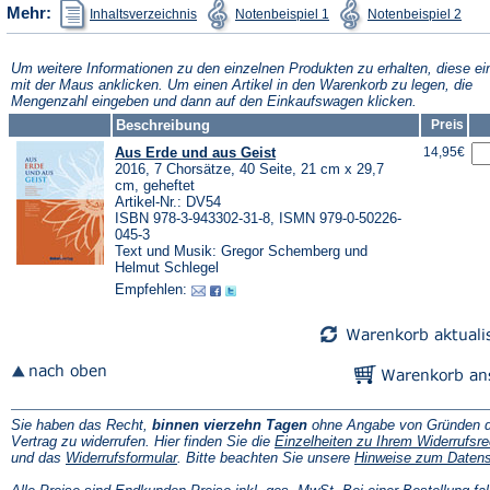
(Öffnet
(Öffnet
(Öffn
Mehr:
Inhaltsverzeichnis
Notenbeispiel 1
Notenbeispiel 2
in
in
in
einem
einem
ein
neuen
neuen
neu
Tab)
Tab)
Tab)
Um weitere Informationen zu den einzelnen Produkten zu erhalten, diese ei
mit der Maus anklicken. Um einen Artikel in den Warenkorb zu legen, die
Mengenzahl eingeben und dann auf den Einkaufswagen klicken.
Beschreibung
Preis
Aus Erde und aus Geist
14,95€
2016, 7 Chorsätze, 40 Seite, 21 cm x 29,7
cm, geheftet
Artikel-Nr.: DV54
ISBN 978-3-943302-31-8, ISMN 979-0-50226-
045-3
Text und Musik: Gregor Schemberg und
Helmut Schlegel
Empfehlen:
Sie haben das Recht,
binnen vierzehn Tagen
ohne Angabe von Gründen d
Vertrag zu widerrufen. Hier finden Sie die
Einzelheiten zu Ihrem Widerrufsre
(Öffnet
und das
Widerrufsformular
. Bitte beachten Sie unsere
Hinweise zum Daten
in
einem