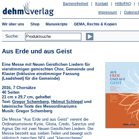
Barrierefreiheit
|
Kontakt
|
Hilfe/FAQ
|
Impressum
|
Datensc
Wir über uns
Shop
Manuskripte
GEMA, Rechte & Kopien
Suche:
Aus Erde und aus Geist
Eine Messe mit Neuen Geistlichen Liedern für
vierstimmigen gemischten Chor, Gemeinde und
Klavier (Inklusive einstimmiger Fassung
(Leadsheet) für die Gemeinde)
2016, 7 Chorsätze
40 Seiten
21 cm x 29,7 cm, geheftet
Text:
Gregor Schemberg
,
Helmut Schlegel
und
lateinische Texte des Messordinariums
Musik: Gregor Schemberg
Die Messe "Aus Erde und aus Geist" vereint die
Ordinariumstexte Kyrie, Gloria, Credo, Sanctus und
Agnus Dei mit zwei Neuen Geistlichen Liedern. Die
Messe besteht aus sieben Teilen und bewegt sich
stilistisch zwischen NGL und "klassischeren"