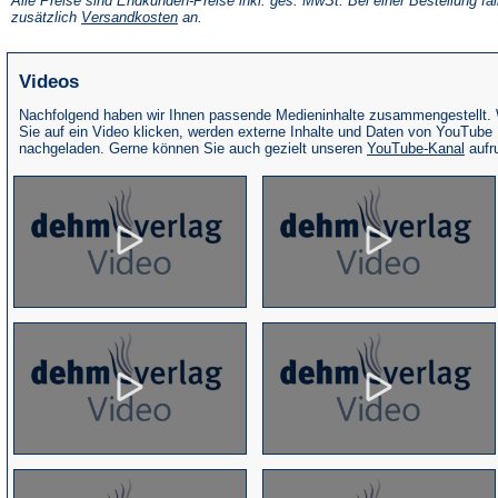
Alle Preise sind Endkunden-Preise inkl. ges. MwSt. Bei einer Bestellung fal
neuen
(Öffnet
zusätzlich
Versandkosten
an.
Tab)
in
einem
neuen
Videos
Tab)
Nachfolgend haben wir Ihnen passende Medieninhalte zusammengestellt.
Sie auf ein Video klicken, werden externe Inhalte und Daten von YouTube
(Öffne
nachgeladen. Gerne können Sie auch gezielt unseren
YouTube-Kanal
aufr
in
eine
neue
Tab)