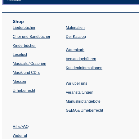
Shop
Liederbücher
Materialien
(Öffnet
Chor und Bandbücher
Der Katalog
in
einem
Kinderbücher
neuen
Warenkorb
Tab)
Leselust
Versandgebühren
Musicals / Oratorien
Kundeninformationen
Musik und CD´s
Messen
Wir über uns
Urheberrecht
(Öffnet
Veranstaltungen
in
einem
Manuskriptangebote
neuen
Tab)
GEMA & Urheberrecht
Hilfe/FAQ
Widerruf