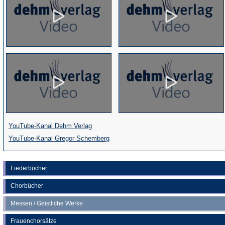
(Öffnet
YouTube-Kanal Dehm Verlag
in
(Öffnet
YouTube-Kanal Gregor Schemberg
einem
in
neuen
einem
Liederbücher
Tab)
neuen
Chorbücher
Tab)
Messen / Geistliche Werke
Frauenchorsätze