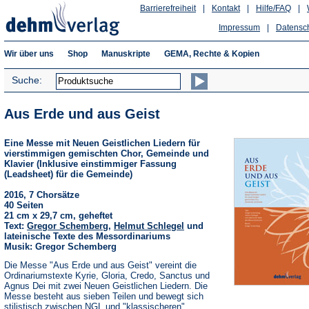
Barrierefreiheit
|
Kontakt
|
Hilfe/FAQ
|
Impressum
|
Datensc
Wir über uns
Shop
Manuskripte
GEMA, Rechte & Kopien
Suche:
Aus Erde und aus Geist
Eine Messe mit Neuen Geistlichen Liedern für
vierstimmigen gemischten Chor, Gemeinde und
Klavier (Inklusive einstimmiger Fassung
(Leadsheet) für die Gemeinde)
2016, 7 Chorsätze
40 Seiten
21 cm x 29,7 cm, geheftet
Text:
Gregor Schemberg
,
Helmut Schlegel
und
lateinische Texte des Messordinariums
Musik: Gregor Schemberg
Die Messe "Aus Erde und aus Geist" vereint die
Ordinariumstexte Kyrie, Gloria, Credo, Sanctus und
Agnus Dei mit zwei Neuen Geistlichen Liedern. Die
Messe besteht aus sieben Teilen und bewegt sich
stilistisch zwischen NGL und "klassischeren"