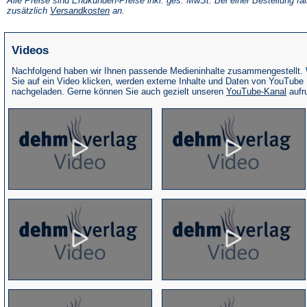
Alle Preise sind Endkunden-Preise inkl. ges. MwSt. Bei einer Bestellung fal
neuen
(Öffnet
zusätzlich
Versandkosten
an.
Tab)
in
einem
neuen
Videos
Tab)
Nachfolgend haben wir Ihnen passende Medieninhalte zusammengestellt.
Sie auf ein Video klicken, werden externe Inhalte und Daten von YouTube
(Öffne
nachgeladen. Gerne können Sie auch gezielt unseren
YouTube-Kanal
aufr
in
eine
neue
Tab)