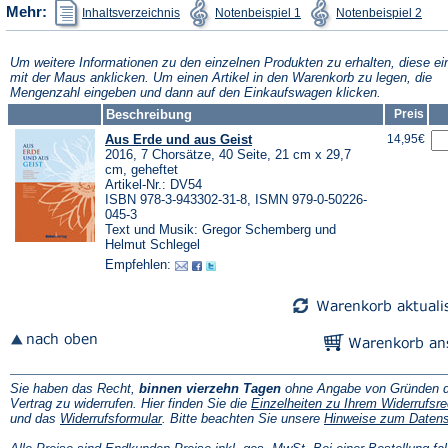
(Öffnet
(Öffnet
(Öffn
Mehr:
Inhaltsverzeichnis
Notenbeispiel 1
Notenbeispiel 2
in
in
in
einem
einem
ein
neuen
neuen
neu
Tab)
Tab)
Tab)
Um weitere Informationen zu den einzelnen Produkten zu erhalten, diese ei
mit der Maus anklicken. Um einen Artikel in den Warenkorb zu legen, die
Mengenzahl eingeben und dann auf den Einkaufswagen klicken.
Beschreibung
Preis
Aus Erde und aus Geist
14,95€
2016, 7 Chorsätze, 40 Seite, 21 cm x 29,7
cm, geheftet
Artikel-Nr.: DV54
ISBN 978-3-943302-31-8, ISMN 979-0-50226-
045-3
Text und Musik: Gregor Schemberg und
Helmut Schlegel
Empfehlen:
Sie haben das Recht,
binnen vierzehn Tagen
ohne Angabe von Gründen d
Vertrag zu widerrufen. Hier finden Sie die
Einzelheiten zu Ihrem Widerrufsre
(Öffnet
und das
Widerrufsformular
. Bitte beachten Sie unsere
Hinweise zum Daten
in
einem