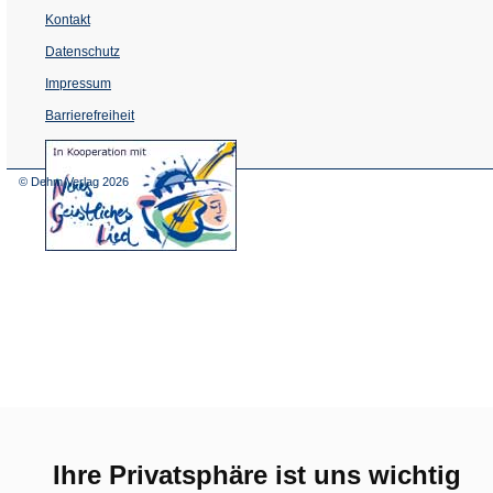
Kontakt
Datenschutz
Impressum
Barrierefreiheit
(Öffnet
in
einem
© Dehm Verlag
2026
neuen
Tab)
Ihre Privatsphäre ist uns wichtig