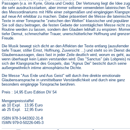
Passagen (v.a. im Kyrie, Gloria und Credo). Der Vertonung liegt die Idee zu
die sehr ausdrucksstarken, aber immer seltener verwendeten lateinischen T
des Messordinariums mit Hilfe einer zeitgemäßen und eingängigen Klangsp
auf neue Art erlebbar zu machen. Dabei präsentiert die Messe die lateinisch
Texte in einer Tonsprache "zwischen den Welten" klassischer und populärer
Sie soll dazu beitragen, die festen Gebete der sonntäglichen Messe nicht zu
Routine werden zu lassen, sondern den Glauben lebhaft zu erspüren: Mome
tiefer Demut, schmerzhafter Trauer, unerschütterlicher Hoffnung und grenze
Freude.
Die Musik bewegt sich dicht an den Affekten der Texte entlang (ausufernder 
tiefe Trauer, stiller Ernst, Hoffnung, Zuversicht ...) und steht so im Dienst di
Glaubensaussagen, dass fast in jeder Zeile deutlich wird, worum es geht, a
wenn überhaupt kein Latein verstanden wird. Das "Sanctus" (als Lobpreis) n
sich der Klangsprache des Gospels, das "Agnus Dei" besticht durch seine
außergewöhnlich intime atmosphärische Dichte.
Die Messe "Aus Erde und Aus Geist" will durch ihre direkte emotionale
Glaubensansprache in unmittelbarer Verständlichkeit und durch eine ganz
besonders eingängige Tonsprache berühren.
Preis : 14,95 Euro Edition DV 54
Mengenpreisstaffel
ab 10 Expl. 13,95 Euro
ab 25 Expl. 12,95 Euro
ISBN 978-3-943302-31-8
ISMN 979-0-50226-045-3