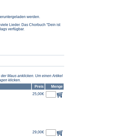
ffnet
eruntergeladen werden.
n viele Lieder. Das Chorbuch "Dein ist
inem
rlags verfügbar.
euen
ab)
 der Maus anklicken. Um einen Artikel
gen klicken.
Preis
Menge
25,00€
29,00€