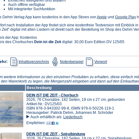
Einfaches Navigieren und Blättern
Auch offline verfügbar
Mit integrierter Suchfunktion
(Öffnet
(Ö
e Dehm Verlag App kann kostenlos in den App Stores von
Apple
und
Google Play
h
in
in
fort nach Installation der App findet sich eine kostenfreie Testversion mit Einblick i
einem
e
e Zeit" digital mit allen Liedern ist direkt nach der Bestellung im Shop des Dehm Ve
neuen
n
Tab)
T
eis der App: Kostenlos
eis des Chorbuches
Dein ist die Zeit
digital: 30,00 Euro Edition DV 125/05
(Öffnet
(Öffnet
(Öffnet
ehr:
Inhaltsverzeichnis
Notenbeispiel
Vorwort
in
in
in
einem
einem
einem
neuen
neuen
neuen
Tab)
Tab)
Tab)
m weitere Informationen zu den einzelnen Produkten zu erhalten, diese einfach mit
n den Warenkorb zu legen, die Mengenzahl eingeben und dann auf den Einkaufswa
Beschreibung
DEIN IST DIE ZEIT - Chorbuch
2026, 76 Chorsätze, 182 Seiten, 19 cm x 27 cm, gebunden
Artikel-Nr.: DV125/03
ISBN 978-3-943302-99-8, ISMN 979-0-50226-119-1
Herausgeber: Patrick Dehm, Johannes M. Schröder
Auch erhältlich als:
Liederbuch
Empfehlen:
DEIN IST DIE ZEIT - Spiralbindung
2026, 76 Chorsätze, 182 Seiten, 19 cm x 27 cm, Spiralbindung