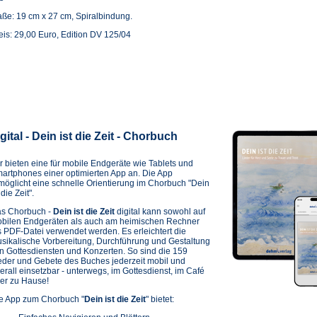
ße: 19 cm x 27 cm, Spiralbindung.
eis: 29,00 Euro, Edition DV 125/04
gital - Dein ist die Zeit - Chorbuch
r bieten eine für mobile Endgeräte wie Tablets und
artphones einer optimierten App an. Die App
möglicht eine schnelle Orientierung im Chorbuch "Dein
 die Zeit".
s Chorbuch -
Dein ist die Zeit
digital kann sowohl auf
bilen Endgeräten als auch am heimischen Rechner
s PDF-Datei verwendet werden. Es erleichtert die
sikalische Vorbereitung, Durchführung und Gestaltung
n Gottesdiensten und Konzerten. So sind die 159
eder und Gebete des Buches jederzeit mobil und
erall einsetzbar - unterwegs, im Gottesdienst, im Café
er zu Hause!
e App zum Chorbuch "
Dein ist die Zeit
" bietet: