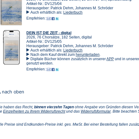
Artikel-Nr.: DV125/04
Herausgeber: Patrick Dehm, Johannes M. Schröder
Auch erhältlich als:
Liederbuch
Empfehlen:
DEIN IST DIE ZEIT - digital
2026, 76 Chorsätze, 182 Seiten, digital
Artikel-Nr.: DV125/05
Herausgeber: Patrick Dehm, Johannes M. Schröder
Auch erhältlich als:
Liederbuch
(Öffnet
Nach dem Kauf direkt zum
herunterladen
.
in
(Öffnet
Digitale Bücher können zusätzlich in unserer
APP
und in unser
einem
in
genutzt werden.
neuen
einem
Empfehlen:
Tab)
neuen
Tab)
ie haben das Recht,
binnen vierzehn Tagen
ohne Angabe von Gründen diesen Vertr
(Öffnet
(Öffnet
ie
Einzelheiten zu Ihrem Widerrufsrecht
und das
Widerrufsformular
. Bitte beachten
ffnet
in
in
einem
einem
inem
neuen
neuen
lle Preise sind Endkunden-Preise inkl. ges. MwSt. Bei einer Bestellung fallen zusät
euen
Tab)
Tab)
ab)