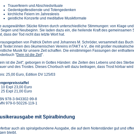
Trauerfeiern und Abschiedsrituale
Gedenkgottesdienste und Totengedenken
kirchliche Feiern im Jahreskreis
geistliche Konzerte und meditative Musikformate
e ausgewählten Stücke führen durch unterschiedliche Stimmungen: von Klage und St
 Segen und Neubeginn. Sie laden dazu ein, die heilende Kraft des gemeinsamen
t, dass der Tod nicht das letzte Wort hat.
rausgegeben von Patrick Dehm und Johannes M. Schröder, versammelt das Buch 
d Texter:innen des ökumenischen Vereins inTAKT e.V., die mit großer musikalischer
istliche Musik für unsere Zeit schaffen. Die einstimmigen Fassungen der enthalten
ederbuch "
Dein ist die Zeit
".
ein ist die Zeit", geborgen in Gottes Händen: die Zeiten des Lebens und des Ster
auer und des Trostes. Dieses Chorbuch will dazu beitragen, dass Trost hörbar wird
eis: 25,00 Euro, Edition DV 125/03
ngenpreisstaffel
 10 Expl 23,00 Euro
 25 Expl 21,00 Euro
BN 978-3-943302-99-8
MN 979-0-50226-119-1
usikerausgabe mit Spiralbindung
eferbar auch als spiralgebundene Ausgabe, die auf dem Notenständer gut und offe
egen bleibt.