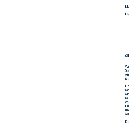
Ma
Pr
di
Wi
Sm
er
ist
Da
mo
al
mu
vo
Li
üb
od
Di