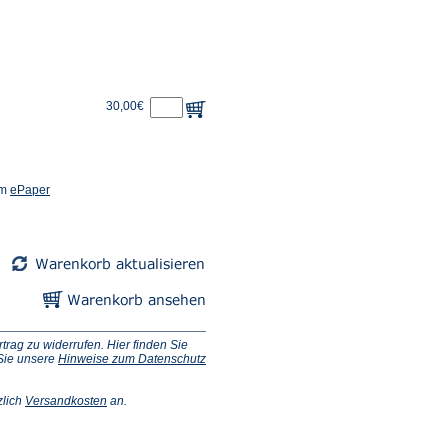
30,00€
(Öffnet
em
ePaper
in
einem
neuen
Tab)
ag zu widerrufen. Hier finden Sie
 Sie unsere
Hinweise zum Datenschutz
(Öffnet
zlich
Versandkosten
an.
in
einem
neuen