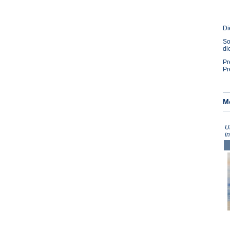
Di
So
di
Pr
Pr
M
U
i