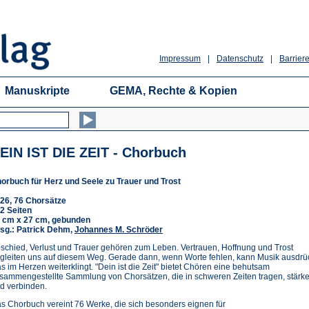
Impressum
|
Datenschutz
|
Barriere
Manuskripte
GEMA, Rechte & Kopien
EIN IST DIE ZEIT - Chorbuch
orbuch für Herz und Seele zu Trauer und Trost
26, 76 Chorsätze
2 Seiten
 cm x 27 cm, gebunden
sg.: Patrick Dehm,
Johannes M. Schröder
schied, Verlust und Trauer gehören zum Leben. Vertrauen, Hoffnung und Trost
gleiten uns auf diesem Weg. Gerade dann, wenn Worte fehlen, kann Musik ausdrü
s im Herzen weiterklingt. "Dein ist die Zeit" bietet Chören eine behutsam
sammengestellte Sammlung von Chorsätzen, die in schweren Zeiten tragen, stärk
d verbinden.
s Chorbuch vereint 76 Werke, die sich besonders eignen für