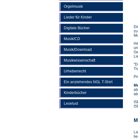
Orgelmusik
Lieder für Kinder
Di
Digitale Bücher
zu
Mu
Musik/CD
He
un
Musik/Download
Ge
Li
Musikwissenschaft
"D
Tr
Urheberrecht
Pr
Ein anziehendes NGL T-Shirt
Me
ab
Kinderbücher
ab
IS
Leselust
IS
M
Li
li