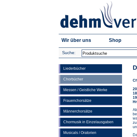
Wir über uns
Shop
Suche:
D
Liederbücher
Chorbücher
Ch
20
Messen / Geistliche Werke
18
19
Frauenchorsätze
Hr
Ab
Männerchorsätze
be
wa
Chormusik in Einzelausgaben
zu
un
Musicals / Oratorien
Da