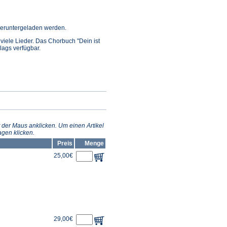
ffnet
eruntergeladen werden.
n viele Lieder. Das Chorbuch "Dein ist
inem
rlags verfügbar.
euen
ab)
 der Maus anklicken. Um einen Artikel
gen klicken.
Preis
Menge
25,00€
29,00€