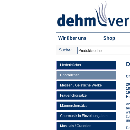
Wir über uns
Shop
Suche:
D
Liederbücher
Chorbücher
Ch
20
Messen / Geistliche Werke
18
19
Frauenchorsätze
Hr
Ab
Männerchorsätze
be
wa
Chormusik in Einzelausgaben
zu
un
Musicals / Oratorien
Da