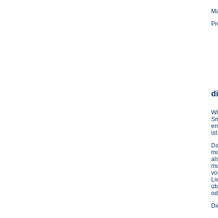
Ma
Pr
di
Wi
Sm
er
ist
Da
mo
al
mu
vo
Li
üb
od
Di