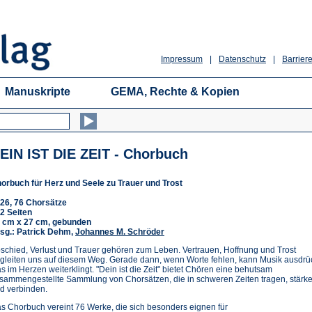
Impressum
|
Datenschutz
|
Barriere
Manuskripte
GEMA, Rechte & Kopien
EIN IST DIE ZEIT - Chorbuch
orbuch für Herz und Seele zu Trauer und Trost
26, 76 Chorsätze
2 Seiten
 cm x 27 cm, gebunden
sg.: Patrick Dehm,
Johannes M. Schröder
schied, Verlust und Trauer gehören zum Leben. Vertrauen, Hoffnung und Trost
gleiten uns auf diesem Weg. Gerade dann, wenn Worte fehlen, kann Musik ausdrü
s im Herzen weiterklingt. "Dein ist die Zeit" bietet Chören eine behutsam
sammengestellte Sammlung von Chorsätzen, die in schweren Zeiten tragen, stärk
d verbinden.
s Chorbuch vereint 76 Werke, die sich besonders eignen für