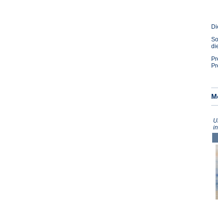
Di
So
di
Pr
Pr
M
U
i