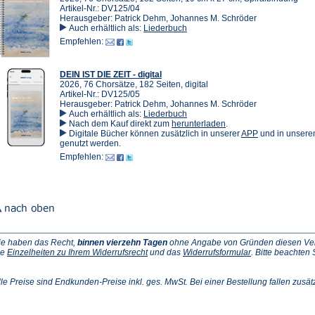
Artikel-Nr.: DV125/04
Herausgeber: Patrick Dehm, Johannes M. Schröder
Auch erhältlich als:
Liederbuch
Empfehlen:
DEIN IST DIE ZEIT - digital
2026, 76 Chorsätze, 182 Seiten, digital
Artikel-Nr.: DV125/05
Herausgeber: Patrick Dehm, Johannes M. Schröder
Auch erhältlich als:
Liederbuch
(Öffnet
Nach dem Kauf direkt zum
herunterladen
.
in
(Öffnet
Digitale Bücher können zusätzlich in unserer
APP
und in unser
einem
in
genutzt werden.
neuen
einem
Empfehlen:
Tab)
neuen
Tab)
ie haben das Recht,
binnen vierzehn Tagen
ohne Angabe von Gründen diesen Vertr
(Öffnet
(Öffnet
ie
Einzelheiten zu Ihrem Widerrufsrecht
und das
Widerrufsformular
. Bitte beachten
ffnet
in
in
einem
einem
inem
neuen
neuen
lle Preise sind Endkunden-Preise inkl. ges. MwSt. Bei einer Bestellung fallen zusät
euen
Tab)
Tab)
ab)