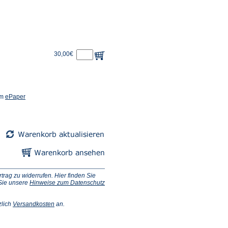
30,00€
(Öffnet
em
ePaper
in
einem
neuen
Tab)
ag zu widerrufen. Hier finden Sie
 Sie unsere
Hinweise zum Datenschutz
(Öffnet
zlich
Versandkosten
an.
in
einem
neuen