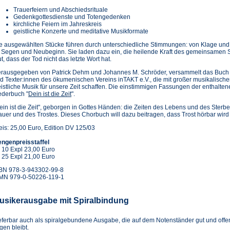
Trauerfeiern und Abschiedsrituale
Gedenkgottesdienste und Totengedenken
kirchliche Feiern im Jahreskreis
geistliche Konzerte und meditative Musikformate
e ausgewählten Stücke führen durch unterschiedliche Stimmungen: von Klage und St
 Segen und Neubeginn. Sie laden dazu ein, die heilende Kraft des gemeinsamen
t, dass der Tod nicht das letzte Wort hat.
rausgegeben von Patrick Dehm und Johannes M. Schröder, versammelt das Buch 
d Texter:innen des ökumenischen Vereins inTAKT e.V., die mit großer musikalischer
istliche Musik für unsere Zeit schaffen. Die einstimmigen Fassungen der enthalten
ederbuch "
Dein ist die Zeit
".
ein ist die Zeit", geborgen in Gottes Händen: die Zeiten des Lebens und des Ster
auer und des Trostes. Dieses Chorbuch will dazu beitragen, dass Trost hörbar wird
eis: 25,00 Euro, Edition DV 125/03
ngenpreisstaffel
 10 Expl 23,00 Euro
 25 Expl 21,00 Euro
BN 978-3-943302-99-8
MN 979-0-50226-119-1
usikerausgabe mit Spiralbindung
eferbar auch als spiralgebundene Ausgabe, die auf dem Notenständer gut und offe
egen bleibt.