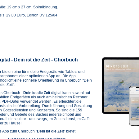
ße: 19 cm x 27 cm, Spiralbindung.
eis: 29,00 Euro, Edition DV 125/04
gital - Dein ist die Zeit - Chorbuch
r bieten eine für mobile Endgeräte wie Tablets und
artphones einer optimierten App an. Die App
möglicht eine schnelle Orientierung im Chorbuch "Dein
 die Zeit".
s Chorbuch -
Dein ist die Zeit
digital kann sowohl auf
bilen Endgeräten als auch am heimischen Rechner
s PDF-Datei verwendet werden. Es erleichtert die
sikalische Vorbereitung, Durchführung und Gestaltung
n Gottesdiensten und Konzerten. So sind die 159
eder und Gebete des Buches jederzeit mobil und
erall einsetzbar - unterwegs, im Gottesdienst, im Café
er zu Hause!
e App zum Chorbuch "
Dein ist die Zeit
" bietet: