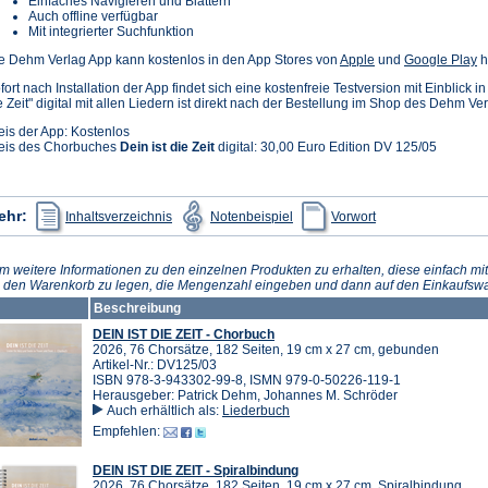
Einfaches Navigieren und Blättern
Auch offline verfügbar
Mit integrierter Suchfunktion
(Öffnet
(Ö
e Dehm Verlag App kann kostenlos in den App Stores von
Apple
und
Google Play
h
in
in
fort nach Installation der App findet sich eine kostenfreie Testversion mit Einblick i
einem
e
e Zeit" digital mit allen Liedern ist direkt nach der Bestellung im Shop des Dehm Ve
neuen
n
Tab)
T
eis der App: Kostenlos
eis des Chorbuches
Dein ist die Zeit
digital: 30,00 Euro Edition DV 125/05
(Öffnet
(Öffnet
(Öffnet
ehr:
Inhaltsverzeichnis
Notenbeispiel
Vorwort
in
in
in
einem
einem
einem
neuen
neuen
neuen
Tab)
Tab)
Tab)
m weitere Informationen zu den einzelnen Produkten zu erhalten, diese einfach mit
n den Warenkorb zu legen, die Mengenzahl eingeben und dann auf den Einkaufswa
Beschreibung
DEIN IST DIE ZEIT - Chorbuch
2026, 76 Chorsätze, 182 Seiten, 19 cm x 27 cm, gebunden
Artikel-Nr.: DV125/03
ISBN 978-3-943302-99-8, ISMN 979-0-50226-119-1
Herausgeber: Patrick Dehm, Johannes M. Schröder
Auch erhältlich als:
Liederbuch
Empfehlen:
DEIN IST DIE ZEIT - Spiralbindung
2026, 76 Chorsätze, 182 Seiten, 19 cm x 27 cm, Spiralbindung