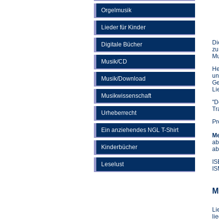
Orgelmusik
Lieder für Kinder
Di
Digitale Bücher
zu
Mu
Musik/CD
He
un
Musik/Download
Ge
Li
Musikwissenschaft
"D
Tr
Urheberrecht
Pr
Ein anziehendes NGL T-Shirt
Me
ab
Kinderbücher
ab
IS
Leselust
IS
M
Li
li