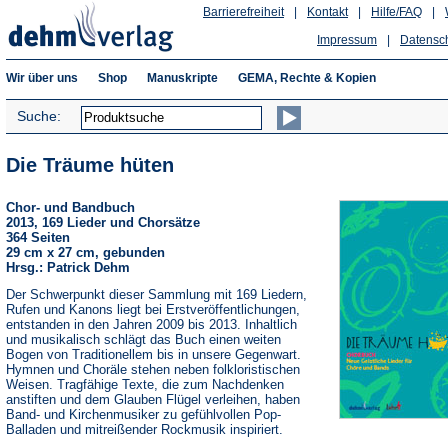
Barrierefreiheit
|
Kontakt
|
Hilfe/FAQ
|
Impressum
|
Datensc
Wir über uns
Shop
Manuskripte
GEMA, Rechte & Kopien
Suche:
Die Träume hüten
Chor- und Bandbuch
2013, 169 Lieder und Chorsätze
364 Seiten
29 cm x 27 cm, gebunden
Hrsg.: Patrick Dehm
Der Schwerpunkt dieser Sammlung mit 169 Liedern,
Rufen und Kanons liegt bei Erstveröffentlichungen,
entstanden in den Jahren 2009 bis 2013. Inhaltlich
und musikalisch schlägt das Buch einen weiten
Bogen von Traditionellem bis in unsere Gegenwart.
Hymnen und Choräle stehen neben folkloristischen
Weisen. Tragfähige Texte, die zum Nachdenken
anstiften und dem Glauben Flügel verleihen, haben
Band- und Kirchenmusiker zu gefühlvollen Pop-
Balladen und mitreißender Rockmusik inspiriert.