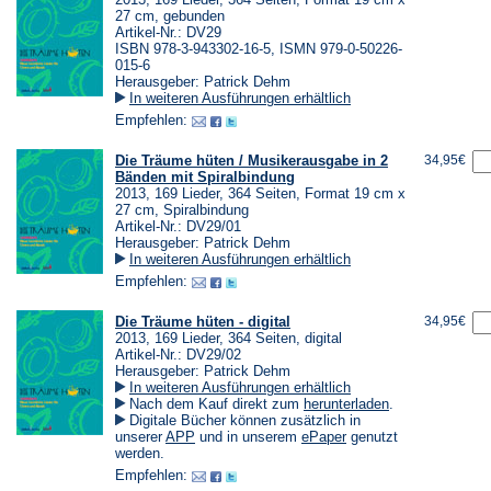
27 cm, gebunden
Artikel-Nr.: DV29
ISBN 978-3-943302-16-5, ISMN 979-0-50226-
015-6
Herausgeber: Patrick Dehm
In weiteren Ausführungen erhältlich
Empfehlen:
Die Träume hüten / Musikerausgabe in 2
34,95€
Bänden mit Spiralbindung
2013, 169 Lieder, 364 Seiten, Format 19 cm x
27 cm, Spiralbindung
Artikel-Nr.: DV29/01
Herausgeber: Patrick Dehm
In weiteren Ausführungen erhältlich
Empfehlen:
Die Träume hüten - digital
34,95€
2013, 169 Lieder, 364 Seiten, digital
Artikel-Nr.: DV29/02
Herausgeber: Patrick Dehm
In weiteren Ausführungen erhältlich
(Öffnet
Nach dem Kauf direkt zum
herunterladen
.
in
Digitale Bücher können zusätzlich in
einem
(Öffnet
(Öffnet
unserer
APP
und in unserem
ePaper
genutzt
neuen
in
in
werden.
Tab)
einem
einem
Empfehlen:
neuen
neuen