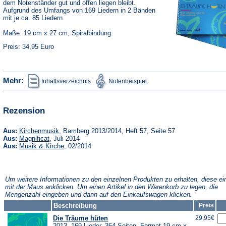
dem Notenständer gut und offen liegen bleibt.
Aufgrund des Umfangs von 169 Liedern in 2 Bänden
mit je ca. 85 Liedern
Maße: 19 cm x 27 cm, Spiralbindung.
Preis: 34,95 Euro
(Öffnet
(Öffnet
Mehr:
Inhaltsverzeichnis
Notenbeispiel
in
in
einem
einem
neuen
neuen
Tab)
Tab)
Rezension
(Öffnet
Aus:
Kirchenmusik
, Bamberg 2013/2014, Heft 57, Seite 57
in
(Öffnet
Aus:
Magnificat
, Juli 2014
einem
in
(Öffnet
Aus:
Musik & Kirche
, 02/2014
neuen
einem
in
Tab)
neuen
einem
Tab)
neuen
Tab)
Um weitere Informationen zu den einzelnen Produkten zu erhalten, diese ei
mit der Maus anklicken. Um einen Artikel in den Warenkorb zu legen, die
Mengenzahl eingeben und dann auf den Einkaufswagen klicken.
Beschreibung
Preis
Die Träume hüten
29,95€
2013, 169 Lieder, 364 Seiten, Format 19 cm x