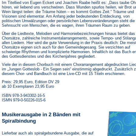
Im Titellied von Eugen Eckert und Joachim Raabe heißt es: „Dass taube Oh
hören, wir liebend uns verschwören. Dass Wunden spurlos heilen, wir Brot u
Wein längst teilen: die Träume hüten – es kommt Gottes Zeit.“ Träume und
Visionen sind elementar. Am Anfang jeder bedeutenden Entdeckung, von
politischen Umwälzungen oder persönlichen Lebensveränderungen steht die
Sehnsucht von Menschen, die es wagen, ihren Träumen Raum zu geben.
Über die Liedtexte, Melodien und Harmoniebezeichnungen hinaus bietet da
Chorsätze, zahlreiche Instrumentalarrangements, sowie Tempo- und Stilang
allen Liedern. Hier wird die gute Verwendung in der Praxis deutlich: Die meis
Chorsätze eignen sich auch für den Gemeindegesang. Sie verzichten auf
schwierige Rhythmen und komplizierte Harmonien. Inhaltlich ist das Buch e
des Gottesdienstes und des Kirchenjahres gegliedert.
Viele der in diesem Chorbuch mit einem Chorarrangement abgedruckten Lied
im „Jungen Gotteslob - Ein Segen sein“ einstimmig abgedruckt. Zusätzlich 
diesem Chor- und Bandbuch ist eine Live-CD mit 15 Titeln erschienen.
Preis: 29,95 Euro, Edition DV 29
ab 10 Exemplaren 23,95 Euro
ISBN 978-3-943302-16-5
ISMN 979-0-50226-015-6
Musikerausgabe in 2 Bänden mit
Spiralbindung
Lieferbar auch als spiralgebundene Ausgabe, die auf