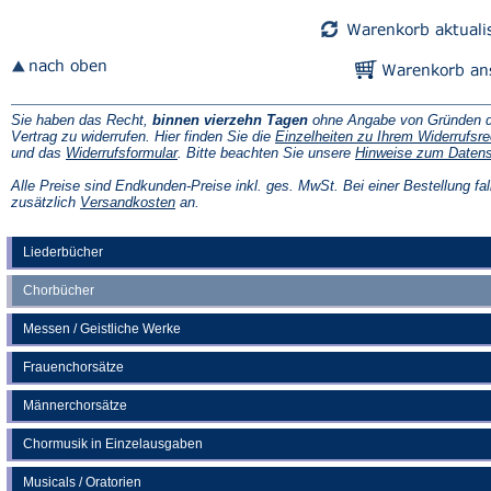
Tab)
Tab)
Sie haben das Recht,
binnen vierzehn Tagen
ohne Angabe von Gründen d
Vertrag zu widerrufen. Hier finden Sie die
Einzelheiten zu Ihrem Widerrufsre
(Öffnet
und das
Widerrufsformular
. Bitte beachten Sie unsere
Hinweise zum Daten
in
einem
Alle Preise sind Endkunden-Preise inkl. ges. MwSt. Bei einer Bestellung fal
neuen
(Öffnet
zusätzlich
Versandkosten
an.
Tab)
in
einem
neuen
Liederbücher
Tab)
Chorbücher
Messen / Geistliche Werke
Frauenchorsätze
Männerchorsätze
Chormusik in Einzelausgaben
Musicals / Oratorien