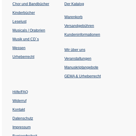
(Öffnet
Chor und Bandbücher
Der Katalog
in
einem
Kinderbücher
neuen
Warenkorb
Tab)
Leselust
Versandgebühren
Musicals / Oratorien
Kundeninformationen
Musik und CD´s
Messen
Wir über uns
Urheberrecht
(Öffnet
Veranstaltungen
in
einem
Manuskriptangebote
neuen
Tab)
GEMA & Urheberrecht
Hilfe/FAQ
Widerruf
Kontakt
Datenschutz
Impressum
Barrierefreiheit