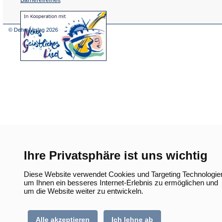
(Öffnet
in
einem
© Dehm Verlag
2026
neuen
Tab)
Ihre Privatsphäre ist uns wichtig
Diese Website verwendet Cookies und Targeting Technologie
um Ihnen ein besseres Internet-Erlebnis zu ermöglichen und
um die Website weiter zu entwickeln.
Alle akzeptieren
Ich lehne ab