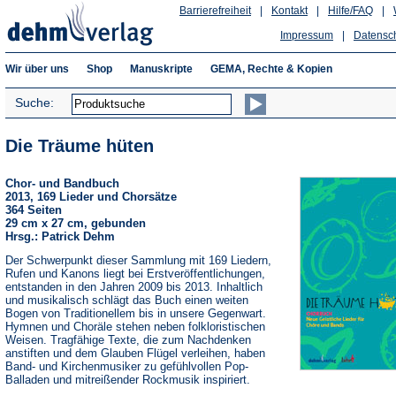
Barrierefreiheit
|
Kontakt
|
Hilfe/FAQ
|
Impressum
|
Datensc
Wir über uns
Shop
Manuskripte
GEMA, Rechte & Kopien
Suche:
Die Träume hüten
Chor- und Bandbuch
2013, 169 Lieder und Chorsätze
364 Seiten
29 cm x 27 cm, gebunden
Hrsg.: Patrick Dehm
Der Schwerpunkt dieser Sammlung mit 169 Liedern,
Rufen und Kanons liegt bei Erstveröffentlichungen,
entstanden in den Jahren 2009 bis 2013. Inhaltlich
und musikalisch schlägt das Buch einen weiten
Bogen von Traditionellem bis in unsere Gegenwart.
Hymnen und Choräle stehen neben folkloristischen
Weisen. Tragfähige Texte, die zum Nachdenken
anstiften und dem Glauben Flügel verleihen, haben
Band- und Kirchenmusiker zu gefühlvollen Pop-
Balladen und mitreißender Rockmusik inspiriert.