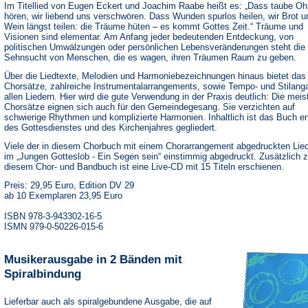
Im Titellied von Eugen Eckert und Joachim Raabe heißt es: „Dass taube Oh
hören, wir liebend uns verschwören. Dass Wunden spurlos heilen, wir Brot u
Wein längst teilen: die Träume hüten – es kommt Gottes Zeit.“ Träume und
Visionen sind elementar. Am Anfang jeder bedeutenden Entdeckung, von
politischen Umwälzungen oder persönlichen Lebensveränderungen steht die
Sehnsucht von Menschen, die es wagen, ihren Träumen Raum zu geben.
Über die Liedtexte, Melodien und Harmoniebezeichnungen hinaus bietet da
Chorsätze, zahlreiche Instrumentalarrangements, sowie Tempo- und Stilang
allen Liedern. Hier wird die gute Verwendung in der Praxis deutlich: Die meis
Chorsätze eignen sich auch für den Gemeindegesang. Sie verzichten auf
schwierige Rhythmen und komplizierte Harmonien. Inhaltlich ist das Buch e
des Gottesdienstes und des Kirchenjahres gegliedert.
Viele der in diesem Chorbuch mit einem Chorarrangement abgedruckten Lied
im „Jungen Gotteslob - Ein Segen sein“ einstimmig abgedruckt. Zusätzlich 
diesem Chor- und Bandbuch ist eine Live-CD mit 15 Titeln erschienen.
Preis: 29,95 Euro, Edition DV 29
ab 10 Exemplaren 23,95 Euro
ISBN 978-3-943302-16-5
ISMN 979-0-50226-015-6
Musikerausgabe in 2 Bänden mit
Spiralbindung
Lieferbar auch als spiralgebundene Ausgabe, die auf