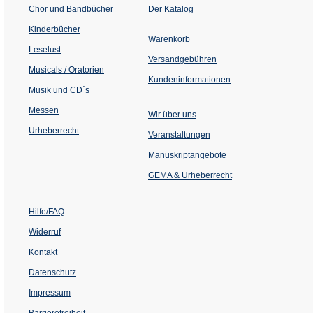
(Öffnet
Chor und Bandbücher
Der Katalog
in
einem
Kinderbücher
neuen
Warenkorb
Tab)
Leselust
Versandgebühren
Musicals / Oratorien
Kundeninformationen
Musik und CD´s
Messen
Wir über uns
Urheberrecht
(Öffnet
Veranstaltungen
in
einem
Manuskriptangebote
neuen
Tab)
GEMA & Urheberrecht
Hilfe/FAQ
Widerruf
Kontakt
Datenschutz
Impressum
Barrierefreiheit