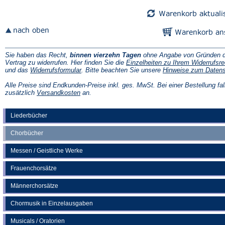
Tab)
Tab)
Sie haben das Recht,
binnen vierzehn Tagen
ohne Angabe von Gründen d
Vertrag zu widerrufen. Hier finden Sie die
Einzelheiten zu Ihrem Widerrufsre
(Öffnet
und das
Widerrufsformular
. Bitte beachten Sie unsere
Hinweise zum Daten
in
einem
Alle Preise sind Endkunden-Preise inkl. ges. MwSt. Bei einer Bestellung fal
neuen
(Öffnet
zusätzlich
Versandkosten
an.
Tab)
in
einem
neuen
Liederbücher
Tab)
Chorbücher
Messen / Geistliche Werke
Frauenchorsätze
Männerchorsätze
Chormusik in Einzelausgaben
Musicals / Oratorien