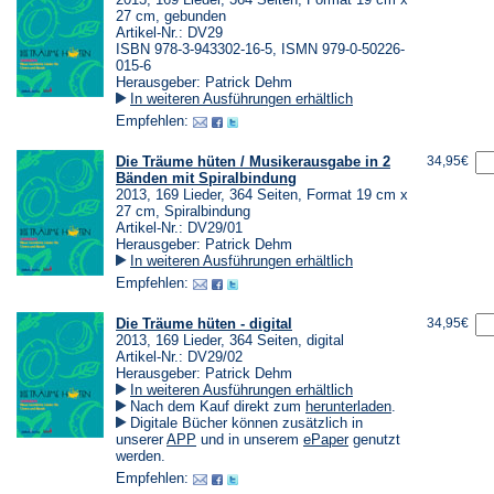
27 cm, gebunden
Artikel-Nr.: DV29
ISBN 978-3-943302-16-5, ISMN 979-0-50226-
015-6
Herausgeber: Patrick Dehm
In weiteren Ausführungen erhältlich
Empfehlen:
Die Träume hüten / Musikerausgabe in 2
34,95€
Bänden mit Spiralbindung
2013, 169 Lieder, 364 Seiten, Format 19 cm x
27 cm, Spiralbindung
Artikel-Nr.: DV29/01
Herausgeber: Patrick Dehm
In weiteren Ausführungen erhältlich
Empfehlen:
Die Träume hüten - digital
34,95€
2013, 169 Lieder, 364 Seiten, digital
Artikel-Nr.: DV29/02
Herausgeber: Patrick Dehm
In weiteren Ausführungen erhältlich
(Öffnet
Nach dem Kauf direkt zum
herunterladen
.
in
Digitale Bücher können zusätzlich in
einem
(Öffnet
(Öffnet
unserer
APP
und in unserem
ePaper
genutzt
neuen
in
in
werden.
Tab)
einem
einem
Empfehlen:
neuen
neuen