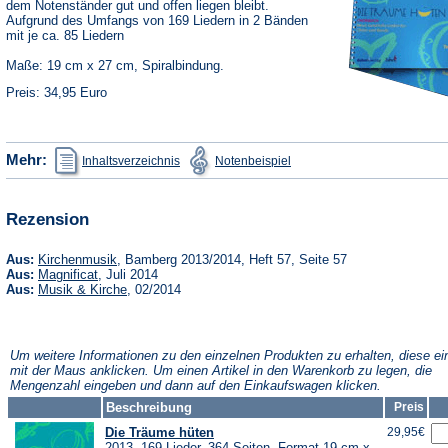
dem Notenständer gut und offen liegen bleibt.
Aufgrund des Umfangs von 169 Liedern in 2 Bänden
mit je ca. 85 Liedern
Maße: 19 cm x 27 cm, Spiralbindung.
Preis: 34,95 Euro
(Öffnet
(Öffnet
Mehr:
Inhaltsverzeichnis
Notenbeispiel
in
in
einem
einem
neuen
neuen
Tab)
Tab)
Rezension
(Öffnet
Aus:
Kirchenmusik
, Bamberg 2013/2014, Heft 57, Seite 57
in
(Öffnet
Aus:
Magnificat
, Juli 2014
einem
in
(Öffnet
Aus:
Musik & Kirche
, 02/2014
neuen
einem
in
Tab)
neuen
einem
Tab)
neuen
Tab)
Um weitere Informationen zu den einzelnen Produkten zu erhalten, diese ei
mit der Maus anklicken. Um einen Artikel in den Warenkorb zu legen, die
Mengenzahl eingeben und dann auf den Einkaufswagen klicken.
Beschreibung
Preis
Die Träume hüten
29,95€
2013, 169 Lieder, 364 Seiten, Format 19 cm x