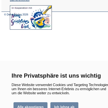
(Öffnet
in
einem
© Dehm Verlag
2026
neuen
Tab)
Ihre Privatsphäre ist uns wichtig
Diese Website verwendet Cookies und Targeting Technologie
um Ihnen ein besseres Internet-Erlebnis zu ermöglichen und
um die Website weiter zu entwickeln.
Alle akzeptieren
Ich lehne ab