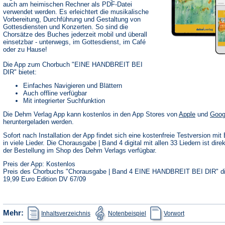
auch am heimischen Rechner als PDF-Datei
verwendet werden. Es erleichtert die musikalische
Vorbereitung, Durchführung und Gestaltung von
Gottesdiensten und Konzerten. So sind die
Chorsätze des Buches jederzeit mobil und überall
einsetzbar - unterwegs, im Gottesdienst, im Café
oder zu Hause!
Die App zum Chorbuch "EINE HANDBREIT BEI
DIR" bietet:
Einfaches Navigieren und Blättern
Auch offline verfügbar
Mit integrierter Suchfunktion
(Öffnet
Die Dehm Verlag App kann kostenlos in den App Stores von
Apple
und
Goog
in
heruntergeladen werden.
einem
neuen
Sofort nach Installation der App findet sich eine kostenfreie Testversion mit 
Tab)
in viele Lieder. Die Chorausgabe | Band 4 digital mit allen 33 Liedern ist dire
der Bestellung im Shop des Dehm Verlags verfügbar.
Preis der App: Kostenlos
Preis des Chorbuchs "Chorausgabe | Band 4 EINE HANDBREIT BEI DIR" dig
19,99 Euro Edition DV 67/09
(Öffnet
(Öffnet
(Öffnet
Mehr:
Inhaltsverzeichnis
Notenbeispiel
Vorwort
in
in
in
einem
einem
einem