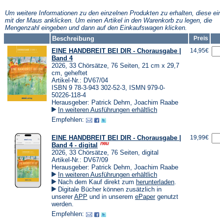
neuen
neuen
neuen
Tab)
Tab)
Tab)
Um weitere Informationen zu den einzelnen Produkten zu erhalten, diese ei
mit der Maus anklicken. Um einen Artikel in den Warenkorb zu legen, die
Mengenzahl eingeben und dann auf den Einkaufswagen klicken.
Beschreibung
Preis
EINE HANDBREIT BEI DIR - Chorausgabe |
14,95€
Band 4
2026, 33 Chörsätze, 76 Seiten, 21 cm x 29,7
cm, geheftet
Artikel-Nr.: DV67/04
ISBN 9 78-3-943 302-52-3, ISMN 979-0-
50226-118-4
Herausgeber: Patrick Dehm, Joachim Raabe
In weiteren Ausführungen erhältlich
Empfehlen:
EINE HANDBREIT BEI DIR - Chorausgabe |
19,99€
Band 4 - digital
2026, 33 Chörsätze, 76 Seiten, digital
Artikel-Nr.: DV67/09
Herausgeber: Patrick Dehm, Joachim Raabe
In weiteren Ausführungen erhältlich
(Öffnet
Nach dem Kauf direkt zum
herunterladen
.
in
Digitale Bücher können zusätzlich in
einem
(Öffnet
(Öffnet
unserer
APP
und in unserem
ePaper
genutzt
neuen
in
in
werden.
Tab)
einem
einem
Empfehlen:
neuen
neuen