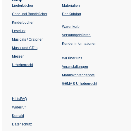
Liederbücher
Materialien
(Öffnet
Chor und Bandbücher
Der Katalog
in
einem
Kinderbücher
neuen
Warenkorb
Tab)
Leselust
Versandgebühren
Musicals / Oratorien
Kundeninformationen
Musik und CD´s
Messen
Wir über uns
Urheberrecht
(Öffnet
Veranstaltungen
in
einem
Manuskriptangebote
neuen
Tab)
GEMA & Urheberrecht
Hilfe/FAQ
Widerruf
Kontakt
Datenschutz