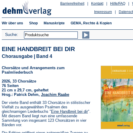
Barrierefreiheit
|
Kontakt
|
Hilfe/FAQ
|
Impressum
|
Datensc
Wir über uns
Shop
Manuskripte
GEMA, Rechte & Kopien
Suche:
EINE HANDBREIT BEI DIR
Chorausgabe | Band 4
Chorsätze und Arrangements zum
Psalmliederbuch
2026, 33 Chorsätze
76 Seiten
21 cm x 29,7 cm, geheftet
Hrsg.: Patrick Dehm,
Joachim Raabe
Der vierte Band enthält 33 Chorsätze in stilistischer
Vielfalt zu ausgewählten Psalmen des
gleichnamigen Liederbuchs "
Eine Handbreit bei dir
".
Mit diesem Band liegt nun eine umfassende
Sammlung von insgesamt 123 Chorsätzen in vier
Bänden vor.
Die Edition eröffnet einen zeitgemäßen Zugang zu