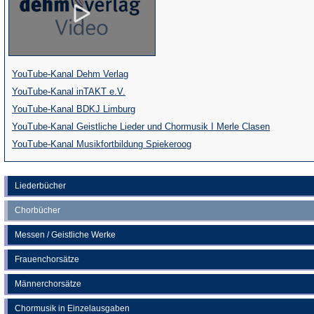
(Öffnet
YouTube-Kanal Dehm Verlag
(Öffnet
in
YouTube-Kanal inTAKT e.V.
in
einem
(Öffnet
YouTube-Kanal BDKJ Limburg
einem
neuen
in
(Öffnet
YouTube-Kanal Geistliche Lieder und Chormusik I Merle Clasen
neuen
Tab)
einem
(Öffnet
in
YouTube-Kanal Musikfortbildung Spiekeroog
Tab)
neuen
in
einem
Tab)
einem
neuen
Liederbücher
neuen
Tab)
Chorbücher
Tab)
Messen / Geistliche Werke
Frauenchorsätze
Männerchorsätze
Chormusik in Einzelausgaben