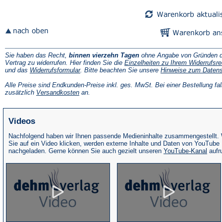
Tab)
Tab)
Sie haben das Recht,
binnen vierzehn Tagen
ohne Angabe von Gründen d
Vertrag zu widerrufen. Hier finden Sie die
Einzelheiten zu Ihrem Widerrufsre
(Öffnet
und das
Widerrufsformular
. Bitte beachten Sie unsere
Hinweise zum Daten
in
einem
Alle Preise sind Endkunden-Preise inkl. ges. MwSt. Bei einer Bestellung fal
neuen
(Öffnet
zusätzlich
Versandkosten
an.
Tab)
in
einem
neuen
Videos
Tab)
Nachfolgend haben wir Ihnen passende Medieninhalte zusammengestellt.
Sie auf ein Video klicken, werden externe Inhalte und Daten von YouTube
(Öffne
nachgeladen. Gerne können Sie auch gezielt unseren
YouTube-Kanal
aufr
in
eine
neue
Tab)