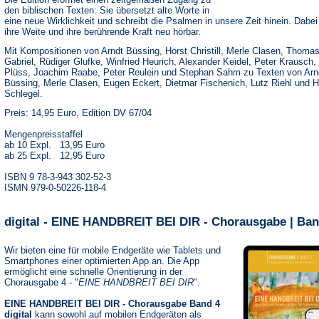
den biblischen Texten: Sie übersetzt alte Worte in
eine neue Wirklichkeit und schreibt die Psalmen in unsere Zeit hinein. Dabe
ihre Weite und ihre berührende Kraft neu hörbar.
Mit Kompositionen von Arndt Büssing, Horst Christill, Merle Clasen, Thoma
Gabriel, Rüdiger Glufke, Winfried Heurich, Alexander Keidel, Peter Krausch,
Plüss, Joachim Raabe, Peter Reulein und Stephan Sahm zu Texten von Arn
Büssing, Merle Clasen, Eugen Eckert, Dietmar Fischenich, Lutz Riehl und 
Schlegel.
Preis: 14,95 Euro, Edition DV 67/04
Mengenpreisstaffel
ab 10 Expl. 13,95 Euro
ab 25 Expl. 12,95 Euro
ISBN 9 78-3-943 302-52-3
ISMN 979-0-50226-118-4
digital - EINE HANDBREIT BEI DIR - Chorausgabe | Ban
Wir bieten eine für mobile Endgeräte wie Tablets und
Smartphones einer optimierten App an. Die App
ermöglicht eine schnelle Orientierung in der
Chorausgabe 4 - "
EINE HANDBREIT BEI DIR
".
EINE HANDBREIT BEI DIR - Chorausgabe Band 4
digital
kann sowohl auf mobilen Endgeräten als