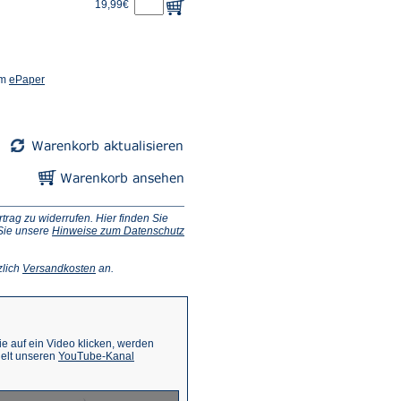
19,99€
(Öffnet
em
ePaper
in
einem
neuen
Tab)
ag zu widerrufen. Hier finden Sie
 Sie unsere
Hinweise zum Datenschutz
(Öffnet
zlich
Versandkosten
an.
in
einem
neuen
Tab)
 auf ein Video klicken, werden
(Öffnet
ielt unseren
YouTube-Kanal
in
einem
neuen