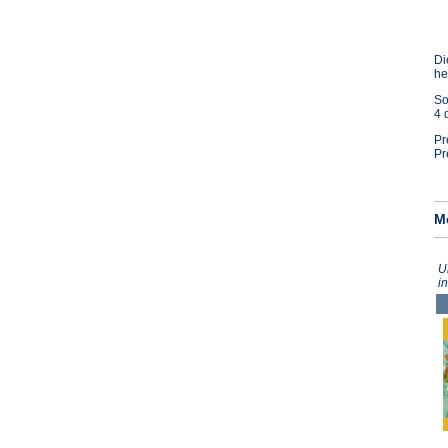
Di
he
So
4 
Pr
Pr
M
U
i