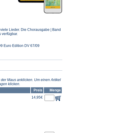
ffnet
inem
in viele Lieder. Die Chorausgabe | Band
euen
s verfügbar.
ab)
9 Euro Edition DV 67/09
 der Maus anklicken. Um einen Artikel
gen klicken.
Preis
Menge
14,95€