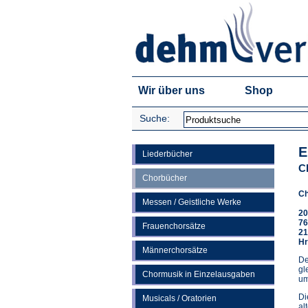
Wir über uns
Shop
Suche:
E
Liederbücher
C
Chorbücher
Ch
Messen / Geistliche Werke
20
76
Frauenchorsätze
21
Hr
Männerchorsätze
De
gl
Chormusik in Einzelausgaben
um
Di
Musicals / Oratorien
al