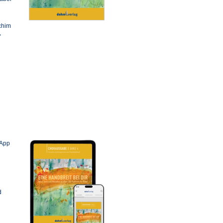
chim
,
 App
d