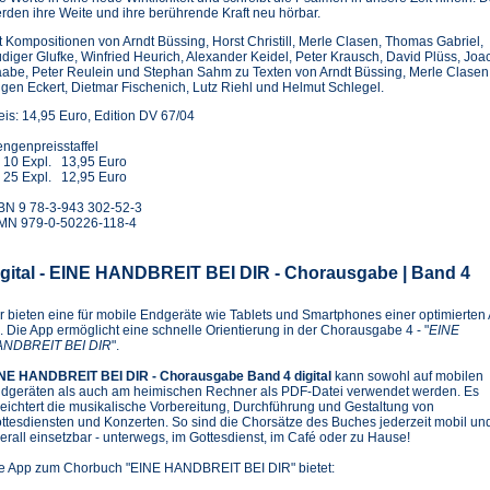
rden ihre Weite und ihre berührende Kraft neu hörbar.
t Kompositionen von Arndt Büssing, Horst Christill, Merle Clasen, Thomas Gabriel,
diger Glufke, Winfried Heurich, Alexander Keidel, Peter Krausch, David Plüss, Joa
abe, Peter Reulein und Stephan Sahm zu Texten von Arndt Büssing, Merle Clasen
gen Eckert, Dietmar Fischenich, Lutz Riehl und Helmut Schlegel.
eis: 14,95 Euro, Edition DV 67/04
ngenpreisstaffel
 10 Expl. 13,95 Euro
 25 Expl. 12,95 Euro
BN 9 78-3-943 302-52-3
MN 979-0-50226-118-4
igital - EINE HANDBREIT BEI DIR - Chorausgabe | Band 4
r bieten eine für mobile Endgeräte wie Tablets und Smartphones einer optimierten
. Die App ermöglicht eine schnelle Orientierung in der Chorausgabe 4 - "
EINE
NDBREIT BEI DIR
".
NE HANDBREIT BEI DIR - Chorausgabe Band 4 digital
kann sowohl auf mobilen
dgeräten als auch am heimischen Rechner als PDF-Datei verwendet werden. Es
leichtert die musikalische Vorbereitung, Durchführung und Gestaltung von
ttesdiensten und Konzerten. So sind die Chorsätze des Buches jederzeit mobil un
erall einsetzbar - unterwegs, im Gottesdienst, im Café oder zu Hause!
e App zum Chorbuch "EINE HANDBREIT BEI DIR" bietet: