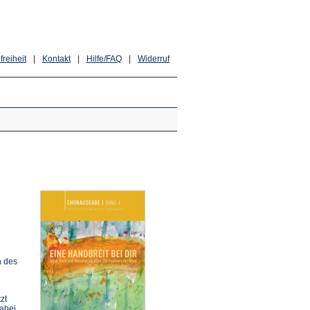
freiheit
|
Kontakt
|
Hilfe/FAQ
|
Widerruf
n des
zt
Dabei