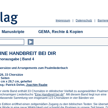
Impressum
|
Datenschutz
|
Barriere
Manuskripte
GEMA, Rechte & Kopien
INE HANDBREIT BEI DIR
horausgabe | Band 4
orsätze und Arrangements zum Psalmliederbuch
26, 33 Chorsätze
 Seiten
 cm x 29,7 cm, geheftet
sg.: Patrick Dehm,
Joachim Raabe
r vierte Band enthält 33 Chorsätze in stilistischer Vielfalt zu ausgewählten Psalme
eichnamigen Liederbuchs "
Eine Handbreit bei dir
". Mit diesem Band liegt nun eine
fassende Sammlung von insgesamt 123 Chorsätzen in vier Bänden vor.
e Edition eröffnet einen zeitgemäßen Zugang zu den biblischen Texten: Sie überset
te Worte in eine neue Wirklichkeit und schreibt die Psalmen in unsere Zeit hinein. 