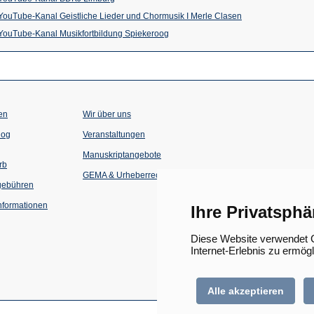
einem
neuen
in
(Öffnet
YouTube-Kanal Geistliche Lieder und Chormusik I Merle Clasen
neuen
Tab)
einem
(Öffnet
in
YouTube-Kanal Musikfortbildung Spiekeroog
Tab)
neuen
in
einem
Tab)
einem
neuen
neuen
Tab)
Tab)
en
Wir über uns
(Öffnet
(Öffnet
log
Veranstaltungen
in
in
einem
einem
Manuskriptangebote
neuen
neuen
rb
Tab)
Tab)
GEMA & Urheberrecht
gebühren
formationen
Ihre Privatsphä
Diese Website verwendet C
Internet-Erlebnis zu ermög
Alle akzeptieren