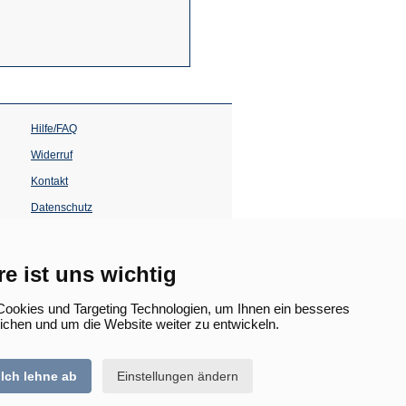
Hilfe/FAQ
Widerruf
Kontakt
Datenschutz
Impressum
Barrierefreiheit
re ist uns wichtig
(Öffnet
in
ookies und Targeting Technologien, um Ihnen ein besseres
einem
lichen und um die Website weiter zu entwickeln.
neuen
Tab)
Ich lehne ab
Einstellungen ändern