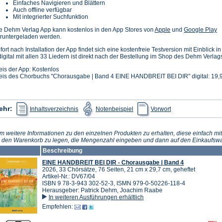
Einfaches Navigieren und Blättern
Auch offline verfügbar
Mit integrierter Suchfunktion
(Öffnet
(Ö
e Dehm Verlag App kann kostenlos in den App Stores von
Apple
und
Google Play
in
in
runtergeladen werden.
einem
e
fort nach Installation der App findet sich eine kostenfreie Testversion mit Einblick 
neuen
n
digital mit allen 33 Liedern ist direkt nach der Bestellung im Shop des Dehm Verlag
Tab)
T
eis der App: Kostenlos
eis des Chorbuchs "Chorausgabe | Band 4 EINE HANDBREIT BEI DIR" digital: 19,9
(Öffnet
(Öffnet
(Öffnet
ehr:
Inhaltsverzeichnis
Notenbeispiel
Vorwort
in
in
in
einem
einem
einem
neuen
neuen
neuen
Tab)
Tab)
Tab)
m weitere Informationen zu den einzelnen Produkten zu erhalten, diese einfach mit
n den Warenkorb zu legen, die Mengenzahl eingeben und dann auf den Einkaufswa
Beschreibung
EINE HANDBREIT BEI DIR - Chorausgabe | Band 4
2026, 33 Chörsätze, 76 Seiten, 21 cm x 29,7 cm, geheftet
Artikel-Nr.: DV67/04
ISBN 9 78-3-943 302-52-3, ISMN 979-0-50226-118-4
Herausgeber: Patrick Dehm, Joachim Raabe
In weiteren Ausführungen erhältlich
Empfehlen: