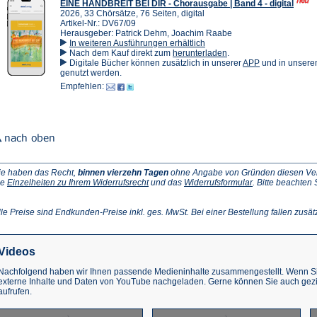
EINE HANDBREIT BEI DIR - Chorausgabe | Band 4 - digital
2026, 33 Chörsätze, 76 Seiten, digital
Artikel-Nr.: DV67/09
Herausgeber: Patrick Dehm, Joachim Raabe
In weiteren Ausführungen erhältlich
(Öffnet
Nach dem Kauf direkt zum
herunterladen
.
in
(Öffnet
Digitale Bücher können zusätzlich in unserer
APP
und in unser
einem
in
genutzt werden.
neuen
einem
Empfehlen:
Tab)
neuen
Tab)
ie haben das Recht,
binnen vierzehn Tagen
ohne Angabe von Gründen diesen Vertr
(Öffnet
(Öffnet
ie
Einzelheiten zu Ihrem Widerrufsrecht
und das
Widerrufsformular
. Bitte beachten
ffnet
in
in
einem
einem
inem
neuen
neuen
lle Preise sind Endkunden-Preise inkl. ges. MwSt. Bei einer Bestellung fallen zusät
euen
Tab)
Tab)
ab)
Videos
Nachfolgend haben wir Ihnen passende Medieninhalte zusammengestellt. Wenn Sie
externe Inhalte und Daten von YouTube nachgeladen. Gerne können Sie auch gez
aufrufen.