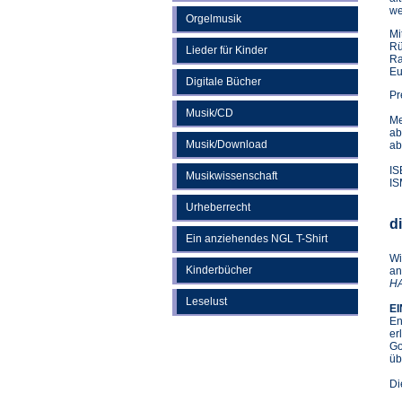
we
Orgelmusik
Mi
Rü
Lieder für Kinder
Ra
Eu
Digitale Bücher
Pr
Musik/CD
Me
ab
Musik/Download
ab
IS
Musikwissenschaft
IS
Urheberrecht
d
Ein anziehendes NGL T-Shirt
Wi
Kinderbücher
an
HA
Leselust
EI
En
er
Go
üb
Di