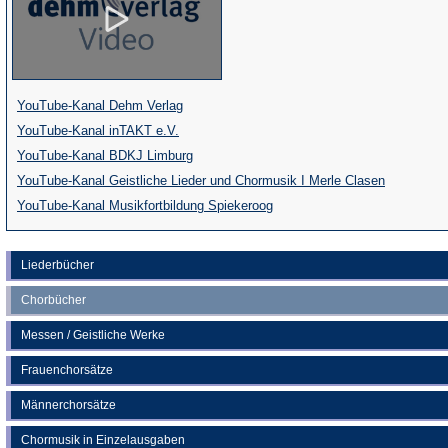
(Öffnet
YouTube-Kanal Dehm Verlag
(Öffnet
in
YouTube-Kanal inTAKT e.V.
in
einem
(Öffnet
YouTube-Kanal BDKJ Limburg
einem
neuen
in
(Öffnet
YouTube-Kanal Geistliche Lieder und Chormusik I Merle Clasen
neuen
Tab)
einem
(Öffnet
in
YouTube-Kanal Musikfortbildung Spiekeroog
Tab)
neuen
in
einem
Tab)
einem
neuen
Liederbücher
neuen
Tab)
Chorbücher
Tab)
Messen / Geistliche Werke
Frauenchorsätze
Männerchorsätze
Chormusik in Einzelausgaben