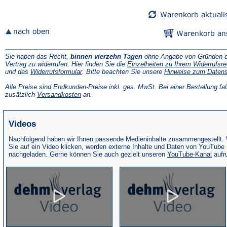
Tab)
Tab)
Sie haben das Recht,
binnen vierzehn Tagen
ohne Angabe von Gründen d
Vertrag zu widerrufen. Hier finden Sie die
Einzelheiten zu Ihrem Widerrufsre
(Öffnet
und das
Widerrufsformular
. Bitte beachten Sie unsere
Hinweise zum Daten
in
einem
Alle Preise sind Endkunden-Preise inkl. ges. MwSt. Bei einer Bestellung fal
neuen
(Öffnet
zusätzlich
Versandkosten
an.
Tab)
in
einem
neuen
Videos
Tab)
Nachfolgend haben wir Ihnen passende Medieninhalte zusammengestellt.
Sie auf ein Video klicken, werden externe Inhalte und Daten von YouTube
(Öffne
nachgeladen. Gerne können Sie auch gezielt unseren
YouTube-Kanal
aufr
in
eine
neue
Tab)