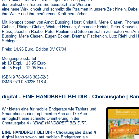
den biblischen Texten: Sie übersetzt alte Worte in
eine neue Wirklichkeit und schreibt die Psalmen in unsere Zeit hinein. Dabe
ihre Weite und ihre berührende Kraft neu hörbar.
Mit Kompositionen von Arndt Büssing, Horst Christill, Merle Clasen, Thoma
Gabriel, Rüdiger Glufke, Winfried Heurich, Alexander Keidel, Peter Krausch,
Plüss, Joachim Raabe, Peter Reulein und Stephan Sahm zu Texten von Arn
Büssing, Merle Clasen, Eugen Eckert, Dietmar Fischenich, Lutz Riehl und 
Schlegel.
Preis: 14,95 Euro, Edition DV 67/04
Mengenpreisstaffel
ab 10 Expl. 13,95 Euro
ab 25 Expl. 12,95 Euro
ISBN 9 78-3-943 302-52-3
ISMN 979-0-50226-118-4
digital - EINE HANDBREIT BEI DIR - Chorausgabe | Ban
Wir bieten eine für mobile Endgeräte wie Tablets und
Smartphones einer optimierten App an. Die App
ermöglicht eine schnelle Orientierung in der
Chorausgabe 4 - "
EINE HANDBREIT BEI DIR
".
EINE HANDBREIT BEI DIR - Chorausgabe Band 4
digital
kann sowohl auf mobilen Endgeräten als