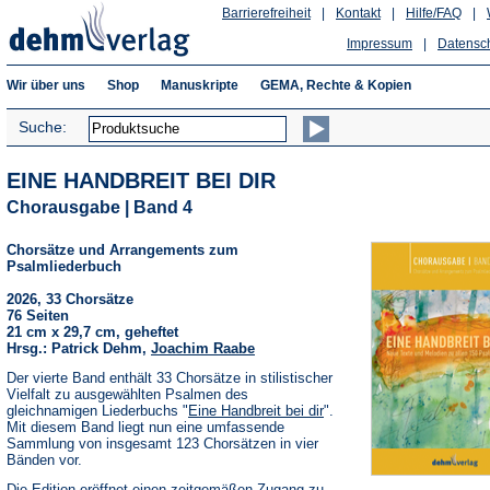
Barrierefreiheit
|
Kontakt
|
Hilfe/FAQ
|
Impressum
|
Datensc
Wir über uns
Shop
Manuskripte
GEMA, Rechte & Kopien
Suche:
EINE HANDBREIT BEI DIR
Chorausgabe | Band 4
Chorsätze und Arrangements zum
Psalmliederbuch
2026, 33 Chorsätze
76 Seiten
21 cm x 29,7 cm, geheftet
Hrsg.: Patrick Dehm,
Joachim Raabe
Der vierte Band enthält 33 Chorsätze in stilistischer
Vielfalt zu ausgewählten Psalmen des
gleichnamigen Liederbuchs "
Eine Handbreit bei dir
".
Mit diesem Band liegt nun eine umfassende
Sammlung von insgesamt 123 Chorsätzen in vier
Bänden vor.
Die Edition eröffnet einen zeitgemäßen Zugang zu