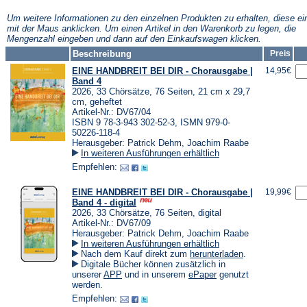
neuen
neuen
neuen
Tab)
Tab)
Tab)
Um weitere Informationen zu den einzelnen Produkten zu erhalten, diese ei
mit der Maus anklicken. Um einen Artikel in den Warenkorb zu legen, die
Mengenzahl eingeben und dann auf den Einkaufswagen klicken.
Beschreibung
Preis
EINE HANDBREIT BEI DIR - Chorausgabe |
14,95€
Band 4
2026, 33 Chörsätze, 76 Seiten, 21 cm x 29,7
cm, geheftet
Artikel-Nr.: DV67/04
ISBN 9 78-3-943 302-52-3, ISMN 979-0-
50226-118-4
Herausgeber: Patrick Dehm, Joachim Raabe
In weiteren Ausführungen erhältlich
Empfehlen:
EINE HANDBREIT BEI DIR - Chorausgabe |
19,99€
Band 4 - digital
2026, 33 Chörsätze, 76 Seiten, digital
Artikel-Nr.: DV67/09
Herausgeber: Patrick Dehm, Joachim Raabe
In weiteren Ausführungen erhältlich
(Öffnet
Nach dem Kauf direkt zum
herunterladen
.
in
Digitale Bücher können zusätzlich in
einem
(Öffnet
(Öffnet
unserer
APP
und in unserem
ePaper
genutzt
neuen
in
in
werden.
Tab)
einem
einem
Empfehlen:
neuen
neuen