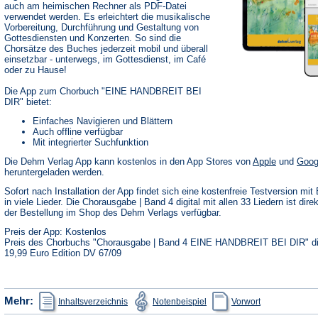
auch am heimischen Rechner als PDF-Datei
verwendet werden. Es erleichtert die musikalische
Vorbereitung, Durchführung und Gestaltung von
Gottesdiensten und Konzerten. So sind die
Chorsätze des Buches jederzeit mobil und überall
einsetzbar - unterwegs, im Gottesdienst, im Café
oder zu Hause!
Die App zum Chorbuch "EINE HANDBREIT BEI
DIR" bietet:
Einfaches Navigieren und Blättern
Auch offline verfügbar
Mit integrierter Suchfunktion
(Öffnet
Die Dehm Verlag App kann kostenlos in den App Stores von
Apple
und
Goog
in
heruntergeladen werden.
einem
neuen
Sofort nach Installation der App findet sich eine kostenfreie Testversion mit 
Tab)
in viele Lieder. Die Chorausgabe | Band 4 digital mit allen 33 Liedern ist dire
der Bestellung im Shop des Dehm Verlags verfügbar.
Preis der App: Kostenlos
Preis des Chorbuchs "Chorausgabe | Band 4 EINE HANDBREIT BEI DIR" dig
19,99 Euro Edition DV 67/09
(Öffnet
(Öffnet
(Öffnet
Mehr:
Inhaltsverzeichnis
Notenbeispiel
Vorwort
in
in
in
einem
einem
einem