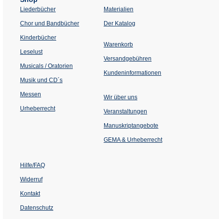
Liederbücher
Materialien
(Öffnet
Chor und Bandbücher
Der Katalog
in
einem
Kinderbücher
neuen
Warenkorb
Tab)
Leselust
Versandgebühren
Musicals / Oratorien
Kundeninformationen
Musik und CD´s
Messen
Wir über uns
Urheberrecht
(Öffnet
Veranstaltungen
in
einem
Manuskriptangebote
neuen
Tab)
GEMA & Urheberrecht
Hilfe/FAQ
Widerruf
Kontakt
Datenschutz