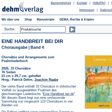
Barrierefreiheit
|
Kontakt
|
Hilfe/FAQ
|
Impressum
|
Datensc
Wir über uns
Shop
Manuskripte
GEMA, Rechte & Kopien
Suche:
EINE HANDBREIT BEI DIR
Chorausgabe | Band 4
Chorsätze und Arrangements zum
Psalmliederbuch
2026, 33 Chorsätze
76 Seiten
21 cm x 29,7 cm, geheftet
Hrsg.: Patrick Dehm,
Joachim Raabe
Der vierte Band enthält 33 Chorsätze in stilistischer
Vielfalt zu ausgewählten Psalmen des
gleichnamigen Liederbuchs "
Eine Handbreit bei dir
".
Mit diesem Band liegt nun eine umfassende
Sammlung von insgesamt 123 Chorsätzen in vier
Bänden vor.
Die Edition eröffnet einen zeitgemäßen Zugang zu