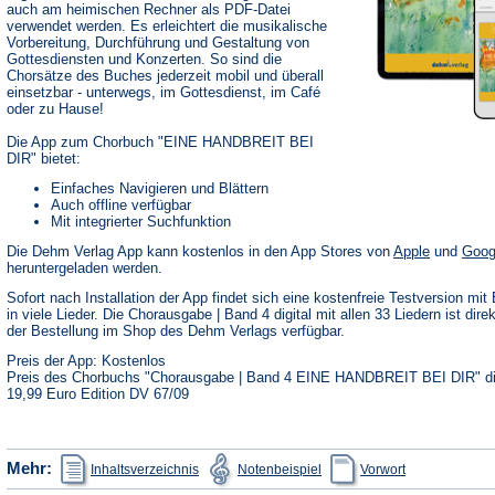
auch am heimischen Rechner als PDF-Datei
verwendet werden. Es erleichtert die musikalische
Vorbereitung, Durchführung und Gestaltung von
Gottesdiensten und Konzerten. So sind die
Chorsätze des Buches jederzeit mobil und überall
einsetzbar - unterwegs, im Gottesdienst, im Café
oder zu Hause!
Die App zum Chorbuch "EINE HANDBREIT BEI
DIR" bietet:
Einfaches Navigieren und Blättern
Auch offline verfügbar
Mit integrierter Suchfunktion
(Öffnet
Die Dehm Verlag App kann kostenlos in den App Stores von
Apple
und
Goog
in
heruntergeladen werden.
einem
neuen
Sofort nach Installation der App findet sich eine kostenfreie Testversion mit 
Tab)
in viele Lieder. Die Chorausgabe | Band 4 digital mit allen 33 Liedern ist dire
der Bestellung im Shop des Dehm Verlags verfügbar.
Preis der App: Kostenlos
Preis des Chorbuchs "Chorausgabe | Band 4 EINE HANDBREIT BEI DIR" dig
19,99 Euro Edition DV 67/09
(Öffnet
(Öffnet
(Öffnet
Mehr:
Inhaltsverzeichnis
Notenbeispiel
Vorwort
in
in
in
einem
einem
einem