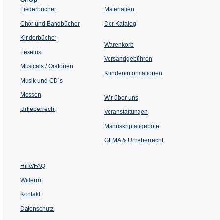
Liederbücher
Materialien
(Öffnet
Chor und Bandbücher
Der Katalog
in
einem
Kinderbücher
neuen
Warenkorb
Tab)
Leselust
Versandgebühren
Musicals / Oratorien
Kundeninformationen
Musik und CD´s
Messen
Wir über uns
Urheberrecht
(Öffnet
Veranstaltungen
in
einem
Manuskriptangebote
neuen
Tab)
GEMA & Urheberrecht
Hilfe/FAQ
Widerruf
Kontakt
Datenschutz