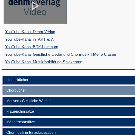
(Öffnet
YouTube-Kanal Dehm Verlag
(Öffnet
in
YouTube-Kanal inTAKT e.V.
in
einem
(Öffnet
YouTube-Kanal BDKJ Limburg
einem
neuen
in
(Öffnet
YouTube-Kanal Geistliche Lieder und Chormusik I Merle Clasen
neuen
Tab)
einem
(Öffnet
in
YouTube-Kanal Musikfortbildung Spiekeroog
Tab)
neuen
in
einem
Tab)
einem
neuen
Liederbücher
neuen
Tab)
Chorbücher
Tab)
Messen / Geistliche Werke
Frauenchorsätze
Männerchorsätze
Chormusik in Einzelausgaben