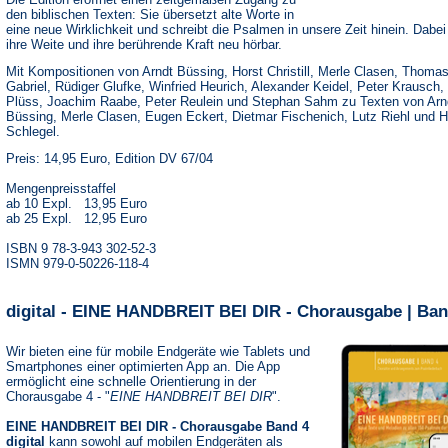
den biblischen Texten: Sie übersetzt alte Worte in
eine neue Wirklichkeit und schreibt die Psalmen in unsere Zeit hinein. Dabe
ihre Weite und ihre berührende Kraft neu hörbar.
Mit Kompositionen von Arndt Büssing, Horst Christill, Merle Clasen, Thoma
Gabriel, Rüdiger Glufke, Winfried Heurich, Alexander Keidel, Peter Krausch,
Plüss, Joachim Raabe, Peter Reulein und Stephan Sahm zu Texten von Arn
Büssing, Merle Clasen, Eugen Eckert, Dietmar Fischenich, Lutz Riehl und 
Schlegel.
Preis: 14,95 Euro, Edition DV 67/04
Mengenpreisstaffel
ab 10 Expl. 13,95 Euro
ab 25 Expl. 12,95 Euro
ISBN 9 78-3-943 302-52-3
ISMN 979-0-50226-118-4
digital - EINE HANDBREIT BEI DIR - Chorausgabe | Ban
Wir bieten eine für mobile Endgeräte wie Tablets und
Smartphones einer optimierten App an. Die App
ermöglicht eine schnelle Orientierung in der
Chorausgabe 4 - "
EINE HANDBREIT BEI DIR
".
EINE HANDBREIT BEI DIR - Chorausgabe Band 4
digital
kann sowohl auf mobilen Endgeräten als