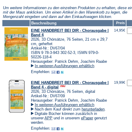
neuen
neuen
neuen
Tab)
Tab)
Tab)
Um weitere Informationen zu den einzelnen Produkten zu erhalten, diese ei
mit der Maus anklicken. Um einen Artikel in den Warenkorb zu legen, die
Mengenzahl eingeben und dann auf den Einkaufswagen klicken.
Beschreibung
Preis
EINE HANDBREIT BEI DIR - Chorausgabe |
14,95€
Band 4
2026, 33 Chörsätze, 76 Seiten, 21 cm x 29,7
cm, geheftet
Artikel-Nr.: DV67/04
ISBN 9 78-3-943 302-52-3, ISMN 979-0-
50226-118-4
Herausgeber: Patrick Dehm, Joachim Raabe
In weiteren Ausführungen erhältlich
Empfehlen:
EINE HANDBREIT BEI DIR - Chorausgabe |
19,99€
Band 4 - digital
2026, 33 Chörsätze, 76 Seiten, digital
Artikel-Nr.: DV67/09
Herausgeber: Patrick Dehm, Joachim Raabe
In weiteren Ausführungen erhältlich
(Öffnet
Nach dem Kauf direkt zum
herunterladen
.
in
Digitale Bücher können zusätzlich in
einem
(Öffnet
(Öffnet
unserer
APP
und in unserem
ePaper
genutzt
neuen
in
in
werden.
Tab)
einem
einem
Empfehlen:
neuen
neuen