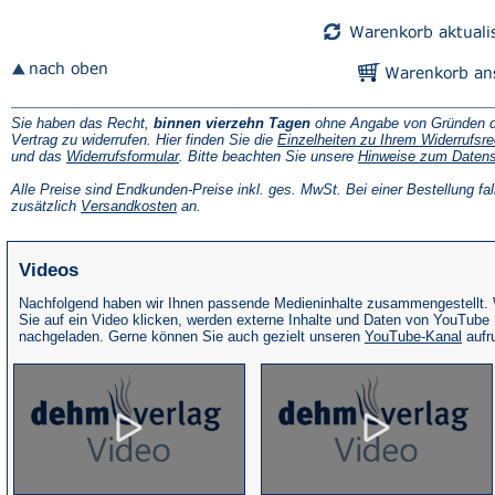
Tab)
Tab)
Sie haben das Recht,
binnen vierzehn Tagen
ohne Angabe von Gründen d
Vertrag zu widerrufen. Hier finden Sie die
Einzelheiten zu Ihrem Widerrufsre
(Öffnet
und das
Widerrufsformular
. Bitte beachten Sie unsere
Hinweise zum Daten
in
einem
Alle Preise sind Endkunden-Preise inkl. ges. MwSt. Bei einer Bestellung fal
neuen
(Öffnet
zusätzlich
Versandkosten
an.
Tab)
in
einem
neuen
Videos
Tab)
Nachfolgend haben wir Ihnen passende Medieninhalte zusammengestellt.
Sie auf ein Video klicken, werden externe Inhalte und Daten von YouTube
(Öffne
nachgeladen. Gerne können Sie auch gezielt unseren
YouTube-Kanal
aufr
in
eine
neue
Tab)