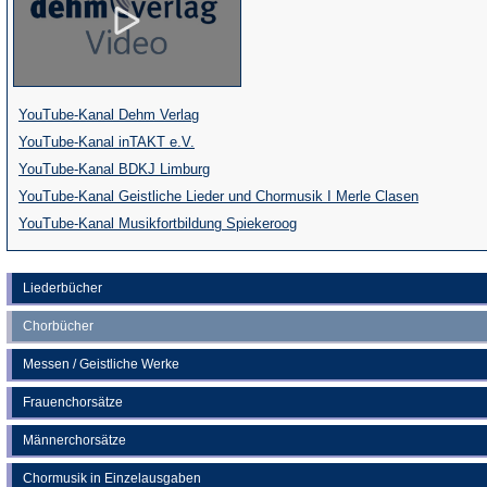
(Öffnet
YouTube-Kanal Dehm Verlag
(Öffnet
in
YouTube-Kanal inTAKT e.V.
in
einem
(Öffnet
YouTube-Kanal BDKJ Limburg
einem
neuen
in
(Öffnet
YouTube-Kanal Geistliche Lieder und Chormusik I Merle Clasen
neuen
Tab)
einem
(Öffnet
in
YouTube-Kanal Musikfortbildung Spiekeroog
Tab)
neuen
in
einem
Tab)
einem
neuen
Liederbücher
neuen
Tab)
Chorbücher
Tab)
Messen / Geistliche Werke
Frauenchorsätze
Männerchorsätze
Chormusik in Einzelausgaben