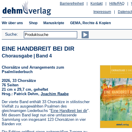
Barrierefreiheit
|
Kontakt
|
Hilfe/FAQ
|
Impressum
|
Datensc
Wir über uns
Shop
Manuskripte
GEMA, Rechte & Kopien
Suche:
EINE HANDBREIT BEI DIR
Chorausgabe | Band 4
Chorsätze und Arrangements zum
Psalmliederbuch
2026, 33 Chorsätze
76 Seiten
21 cm x 29,7 cm, geheftet
Hrsg.: Patrick Dehm,
Joachim Raabe
Der vierte Band enthält 33 Chorsätze in stilistischer
Vielfalt zu ausgewählten Psalmen des
gleichnamigen Liederbuchs "
Eine Handbreit bei dir
".
Mit diesem Band liegt nun eine umfassende
Sammlung von insgesamt 123 Chorsätzen in vier
Bänden vor.
Die Edition eröffnet einen zeitgemäßen Zugang zu