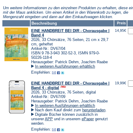
neuen
neuen
neuen
Tab)
Tab)
Tab)
Um weitere Informationen zu den einzelnen Produkten zu erhalten, diese ei
mit der Maus anklicken. Um einen Artikel in den Warenkorb zu legen, die
Mengenzahl eingeben und dann auf den Einkaufswagen klicken.
Beschreibung
Preis
EINE HANDBREIT BEI DIR - Chorausgabe |
14,95€
Band 4
2026, 33 Chörsätze, 76 Seiten, 21 cm x 29,7
cm, geheftet
Artikel-Nr.: DV67/04
ISBN 9 78-3-943 302-52-3, ISMN 979-0-
50226-118-4
Herausgeber: Patrick Dehm, Joachim Raabe
In weiteren Ausführungen erhältlich
Empfehlen:
EINE HANDBREIT BEI DIR - Chorausgabe |
19,99€
Band 4 - digital
2026, 33 Chörsätze, 76 Seiten, digital
Artikel-Nr.: DV67/09
Herausgeber: Patrick Dehm, Joachim Raabe
In weiteren Ausführungen erhältlich
(Öffnet
Nach dem Kauf direkt zum
herunterladen
.
in
Digitale Bücher können zusätzlich in
einem
(Öffnet
(Öffnet
unserer
APP
und in unserem
ePaper
genutzt
neuen
in
in
werden.
Tab)
einem
einem
Empfehlen:
neuen
neuen