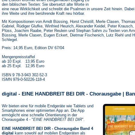
den biblischen Texten: Sie übersetzt alte Worte in
eine neue Wirklichkeit und schreibt die Psalmen in unsere Zeit hinein. Dabe
ihre Weite und ihre berührende Kraft neu hörbar.
Mit Kompositionen von Arndt Büssing, Horst Christill, Merle Clasen, Thoma
Gabriel, Rüdiger Glufke, Winfried Heurich, Alexander Keidel, Peter Krausch,
Plüss, Joachim Raabe, Peter Reulein und Stephan Sahm zu Texten von Arn
Büssing, Merle Clasen, Eugen Eckert, Dietmar Fischenich, Lutz Riehl und 
Schlegel.
Preis: 14,95 Euro, Edition DV 67/04
Mengenpreisstaffel
ab 10 Expl. 13,95 Euro
ab 25 Expl. 12,95 Euro
ISBN 9 78-3-943 302-52-3
ISMN 979-0-50226-118-4
digital - EINE HANDBREIT BEI DIR - Chorausgabe | Ban
Wir bieten eine für mobile Endgeräte wie Tablets und
Smartphones einer optimierten App an. Die App
ermöglicht eine schnelle Orientierung in der
Chorausgabe 4 - "
EINE HANDBREIT BEI DIR
".
EINE HANDBREIT BEI DIR - Chorausgabe Band 4
digital
kann sowohl auf mobilen Endgeräten als