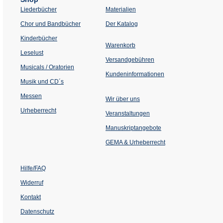
Liederbücher
Materialien
(Öffnet
Chor und Bandbücher
Der Katalog
in
einem
Kinderbücher
neuen
Warenkorb
Tab)
Leselust
Versandgebühren
Musicals / Oratorien
Kundeninformationen
Musik und CD´s
Messen
Wir über uns
Urheberrecht
(Öffnet
Veranstaltungen
in
einem
Manuskriptangebote
neuen
Tab)
GEMA & Urheberrecht
Hilfe/FAQ
Widerruf
Kontakt
Datenschutz