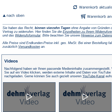
Tab)
Tab)
Sie haben das Recht,
binnen vierzehn Tagen
ohne Angabe von Gründen d
Vertrag zu widerrufen. Hier finden Sie die
Einzelheiten zu Ihrem Widerrufsre
(Öffnet
und das
Widerrufsformular
. Bitte beachten Sie unsere
Hinweise zum Daten
in
einem
Alle Preise sind Endkunden-Preise inkl. ges. MwSt. Bei einer Bestellung fal
neuen
(Öffnet
zusätzlich
Versandkosten
an.
Tab)
in
einem
neuen
Videos
Tab)
Nachfolgend haben wir Ihnen passende Medieninhalte zusammengestellt.
Sie auf ein Video klicken, werden externe Inhalte und Daten von YouTube
(Öffne
nachgeladen. Gerne können Sie auch gezielt unseren
YouTube-Kanal
aufr
in
eine
neue
Tab)