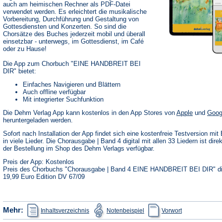
auch am heimischen Rechner als PDF-Datei
verwendet werden. Es erleichtert die musikalische
Vorbereitung, Durchführung und Gestaltung von
Gottesdiensten und Konzerten. So sind die
Chorsätze des Buches jederzeit mobil und überall
einsetzbar - unterwegs, im Gottesdienst, im Café
oder zu Hause!
Die App zum Chorbuch "EINE HANDBREIT BEI
DIR" bietet:
Einfaches Navigieren und Blättern
Auch offline verfügbar
Mit integrierter Suchfunktion
(Öffnet
Die Dehm Verlag App kann kostenlos in den App Stores von
Apple
und
Goog
in
heruntergeladen werden.
einem
neuen
Sofort nach Installation der App findet sich eine kostenfreie Testversion mit 
Tab)
in viele Lieder. Die Chorausgabe | Band 4 digital mit allen 33 Liedern ist dire
der Bestellung im Shop des Dehm Verlags verfügbar.
Preis der App: Kostenlos
Preis des Chorbuchs "Chorausgabe | Band 4 EINE HANDBREIT BEI DIR" dig
19,99 Euro Edition DV 67/09
(Öffnet
(Öffnet
(Öffnet
Mehr:
Inhaltsverzeichnis
Notenbeispiel
Vorwort
in
in
in
einem
einem
einem