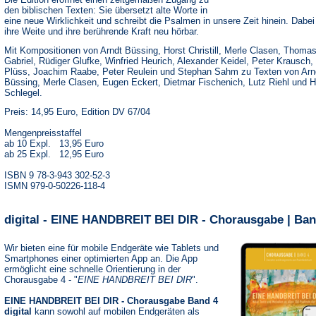
den biblischen Texten: Sie übersetzt alte Worte in
eine neue Wirklichkeit und schreibt die Psalmen in unsere Zeit hinein. Dabe
ihre Weite und ihre berührende Kraft neu hörbar.
Mit Kompositionen von Arndt Büssing, Horst Christill, Merle Clasen, Thoma
Gabriel, Rüdiger Glufke, Winfried Heurich, Alexander Keidel, Peter Krausch,
Plüss, Joachim Raabe, Peter Reulein und Stephan Sahm zu Texten von Arn
Büssing, Merle Clasen, Eugen Eckert, Dietmar Fischenich, Lutz Riehl und 
Schlegel.
Preis: 14,95 Euro, Edition DV 67/04
Mengenpreisstaffel
ab 10 Expl. 13,95 Euro
ab 25 Expl. 12,95 Euro
ISBN 9 78-3-943 302-52-3
ISMN 979-0-50226-118-4
digital - EINE HANDBREIT BEI DIR - Chorausgabe | Ban
Wir bieten eine für mobile Endgeräte wie Tablets und
Smartphones einer optimierten App an. Die App
ermöglicht eine schnelle Orientierung in der
Chorausgabe 4 - "
EINE HANDBREIT BEI DIR
".
EINE HANDBREIT BEI DIR - Chorausgabe Band 4
digital
kann sowohl auf mobilen Endgeräten als