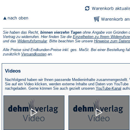
Tab)
Tab)
Sie haben das Recht,
binnen vierzehn Tagen
ohne Angabe von Gründen d
Vertrag zu widerrufen. Hier finden Sie die
Einzelheiten zu Ihrem Widerrufsre
(Öffnet
und das
Widerrufsformular
. Bitte beachten Sie unsere
Hinweise zum Daten
in
einem
Alle Preise sind Endkunden-Preise inkl. ges. MwSt. Bei einer Bestellung fal
neuen
(Öffnet
zusätzlich
Versandkosten
an.
Tab)
in
einem
neuen
Videos
Tab)
Nachfolgend haben wir Ihnen passende Medieninhalte zusammengestellt.
Sie auf ein Video klicken, werden externe Inhalte und Daten von YouTube
(Öffne
nachgeladen. Gerne können Sie auch gezielt unseren
YouTube-Kanal
aufr
in
eine
neue
Tab)