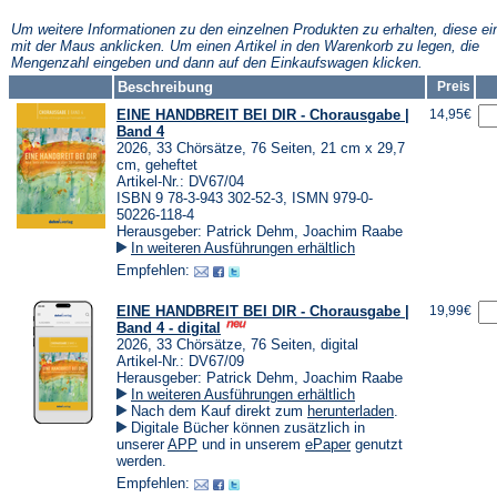
neuen
neuen
neuen
Tab)
Tab)
Tab)
Um weitere Informationen zu den einzelnen Produkten zu erhalten, diese ei
mit der Maus anklicken. Um einen Artikel in den Warenkorb zu legen, die
Mengenzahl eingeben und dann auf den Einkaufswagen klicken.
Beschreibung
Preis
EINE HANDBREIT BEI DIR - Chorausgabe |
14,95€
Band 4
2026, 33 Chörsätze, 76 Seiten, 21 cm x 29,7
cm, geheftet
Artikel-Nr.: DV67/04
ISBN 9 78-3-943 302-52-3, ISMN 979-0-
50226-118-4
Herausgeber: Patrick Dehm, Joachim Raabe
In weiteren Ausführungen erhältlich
Empfehlen:
EINE HANDBREIT BEI DIR - Chorausgabe |
19,99€
Band 4 - digital
2026, 33 Chörsätze, 76 Seiten, digital
Artikel-Nr.: DV67/09
Herausgeber: Patrick Dehm, Joachim Raabe
In weiteren Ausführungen erhältlich
(Öffnet
Nach dem Kauf direkt zum
herunterladen
.
in
Digitale Bücher können zusätzlich in
einem
(Öffnet
(Öffnet
unserer
APP
und in unserem
ePaper
genutzt
neuen
in
in
werden.
Tab)
einem
einem
Empfehlen:
neuen
neuen