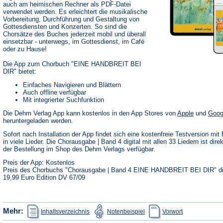
auch am heimischen Rechner als PDF-Datei
verwendet werden. Es erleichtert die musikalische
Vorbereitung, Durchführung und Gestaltung von
Gottesdiensten und Konzerten. So sind die
Chorsätze des Buches jederzeit mobil und überall
einsetzbar - unterwegs, im Gottesdienst, im Café
oder zu Hause!
Die App zum Chorbuch "EINE HANDBREIT BEI
DIR" bietet:
Einfaches Navigieren und Blättern
Auch offline verfügbar
Mit integrierter Suchfunktion
(Öffnet
Die Dehm Verlag App kann kostenlos in den App Stores von
Apple
und
Goog
in
heruntergeladen werden.
einem
neuen
Sofort nach Installation der App findet sich eine kostenfreie Testversion mit 
Tab)
in viele Lieder. Die Chorausgabe | Band 4 digital mit allen 33 Liedern ist dire
der Bestellung im Shop des Dehm Verlags verfügbar.
Preis der App: Kostenlos
Preis des Chorbuchs "Chorausgabe | Band 4 EINE HANDBREIT BEI DIR" dig
19,99 Euro Edition DV 67/09
(Öffnet
(Öffnet
(Öffnet
Mehr:
Inhaltsverzeichnis
Notenbeispiel
Vorwort
in
in
in
einem
einem
einem