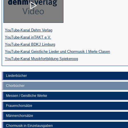
(Öffnet
YouTube-Kanal Dehm Verlag
(Öffnet
in
YouTube-Kanal inTAKT e.V.
in
einem
(Öffnet
YouTube-Kanal BDKJ Limburg
einem
neuen
in
(Öffnet
YouTube-Kanal Geistliche Lieder und Chormusik I Merle Clasen
neuen
Tab)
einem
(Öffnet
in
YouTube-Kanal Musikfortbildung Spiekeroog
Tab)
neuen
in
einem
Tab)
einem
neuen
Liederbücher
neuen
Tab)
Chorbücher
Tab)
Messen / Geistliche Werke
Frauenchorsätze
Männerchorsätze
Chormusik in Einzelausgaben