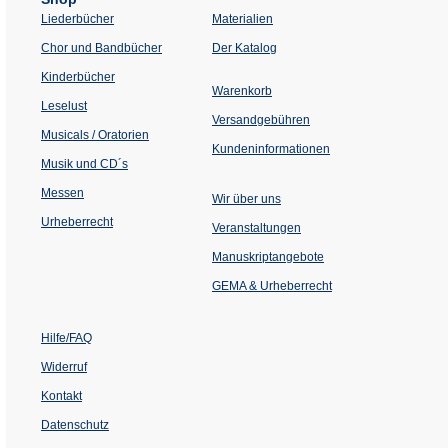
Liederbücher
Materialien
(Öffnet
Chor und Bandbücher
Der Katalog
in
einem
Kinderbücher
neuen
Warenkorb
Tab)
Leselust
Versandgebühren
Musicals / Oratorien
Kundeninformationen
Musik und CD´s
Messen
Wir über uns
Urheberrecht
(Öffnet
Veranstaltungen
in
einem
Manuskriptangebote
neuen
Tab)
GEMA & Urheberrecht
Hilfe/FAQ
Widerruf
Kontakt
Datenschutz