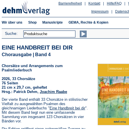
Barrierefreiheit
|
Kontakt
|
Hilfe/FAQ
|
Impressum
|
Datensc
Wir über uns
Shop
Manuskripte
GEMA, Rechte & Kopien
Suche:
EINE HANDBREIT BEI DIR
Chorausgabe | Band 4
Chorsätze und Arrangements zum
Psalmliederbuch
2026, 33 Chorsätze
76 Seiten
21 cm x 29,7 cm, geheftet
Hrsg.: Patrick Dehm,
Joachim Raabe
Der vierte Band enthält 33 Chorsätze in stilistischer
Vielfalt zu ausgewählten Psalmen des
gleichnamigen Liederbuchs "
Eine Handbreit bei dir
".
Mit diesem Band liegt nun eine umfassende
Sammlung von insgesamt 123 Chorsätzen in vier
Bänden vor.
Die Edition eröffnet einen zeitgemäßen Zugang zu