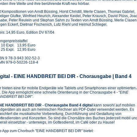
rden ihre Weite und ihre berührende Kraft neu hörbar.
t Kompositionen von Arndt Büssing, Horst Christill, Merle Clasen, Thomas Gabriel,
diger Glufke, Winfried Heurich, Alexander Keidel, Peter Krausch, David Plüss, Joa
abe, Peter Reulein und Stephan Sahm zu Texten von Arndt Büssing, Merle Clasen
gen Eckert, Dietmar Fischenich, Lutz Riehl und Helmut Schlegel.
eis: 14,95 Euro, Edition DV 67/04
ngenpreisstaffel
 10 Expl. 13,95 Euro
 25 Expl. 12,95 Euro
BN 9 78-3-943 302-52-3
MN 979-0-50226-118-4
igital - EINE HANDBREIT BEI DIR - Chorausgabe | Band 4
r bieten eine für mobile Endgeräte wie Tablets und Smartphones einer optimierten
. Die App ermöglicht eine schnelle Orientierung in der Chorausgabe 4 - "
EINE
NDBREIT BEI DIR
".
NE HANDBREIT BEI DIR - Chorausgabe Band 4 digital
kann sowohl auf mobilen
dgeräten als auch am heimischen Rechner als PDF-Datei verwendet werden. Es
leichtert die musikalische Vorbereitung, Durchführung und Gestaltung von
ttesdiensten und Konzerten. So sind die Chorsätze des Buches jederzeit mobil un
erall einsetzbar - unterwegs, im Gottesdienst, im Café oder zu Hause!
e App zum Chorbuch "EINE HANDBREIT BEI DIR" bietet: