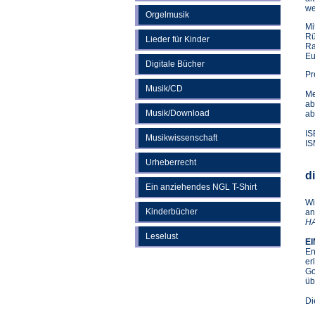
we
Orgelmusik
Mi
Rü
Lieder für Kinder
Ra
Eu
Digitale Bücher
Pr
Musik/CD
Me
ab
Musik/Download
ab
IS
Musikwissenschaft
IS
Urheberrecht
d
Ein anziehendes NGL T-Shirt
Wi
Kinderbücher
an
HA
Leselust
EI
En
er
Go
üb
Di