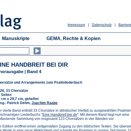
Impressum
|
Datenschutz
|
Barriere
Manuskripte
GEMA, Rechte & Kopien
INE HANDBREIT BEI DIR
horausgabe | Band 4
orsätze und Arrangements zum Psalmliederbuch
26, 33 Chorsätze
 Seiten
 cm x 29,7 cm, geheftet
sg.: Patrick Dehm,
Joachim Raabe
r vierte Band enthält 33 Chorsätze in stilistischer Vielfalt zu ausgewählten Psalme
eichnamigen Liederbuchs "
Eine Handbreit bei dir
". Mit diesem Band liegt nun eine
fassende Sammlung von insgesamt 123 Chorsätzen in vier Bänden vor.
e Edition eröffnet einen zeitgemäßen Zugang zu den biblischen Texten: Sie überset
te Worte in eine neue Wirklichkeit und schreibt die Psalmen in unsere Zeit hinein. 