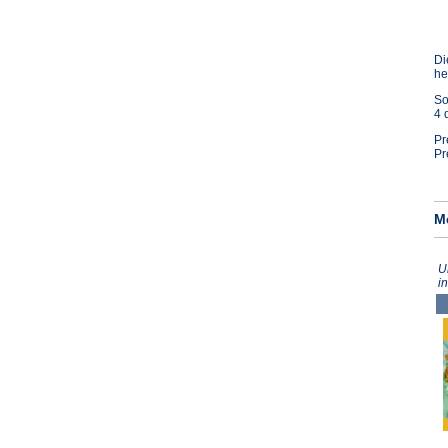
Di
he
So
4 
Pr
Pr
M
U
i