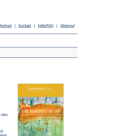
freiheit
|
Kontakt
|
Hilfe/FAQ
|
Widerruf
n des
zt
Dabei