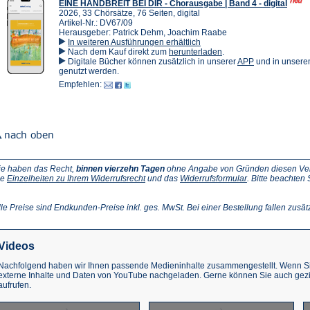
EINE HANDBREIT BEI DIR - Chorausgabe | Band 4 - digital
2026, 33 Chörsätze, 76 Seiten, digital
Artikel-Nr.: DV67/09
Herausgeber: Patrick Dehm, Joachim Raabe
In weiteren Ausführungen erhältlich
(Öffnet
Nach dem Kauf direkt zum
herunterladen
.
in
(Öffnet
Digitale Bücher können zusätzlich in unserer
APP
und in unser
einem
in
genutzt werden.
neuen
einem
Empfehlen:
Tab)
neuen
Tab)
ie haben das Recht,
binnen vierzehn Tagen
ohne Angabe von Gründen diesen Vertr
(Öffnet
(Öffnet
ie
Einzelheiten zu Ihrem Widerrufsrecht
und das
Widerrufsformular
. Bitte beachten
ffnet
in
in
einem
einem
inem
neuen
neuen
lle Preise sind Endkunden-Preise inkl. ges. MwSt. Bei einer Bestellung fallen zusät
euen
Tab)
Tab)
ab)
Videos
Nachfolgend haben wir Ihnen passende Medieninhalte zusammengestellt. Wenn Sie
externe Inhalte und Daten von YouTube nachgeladen. Gerne können Sie auch gez
aufrufen.