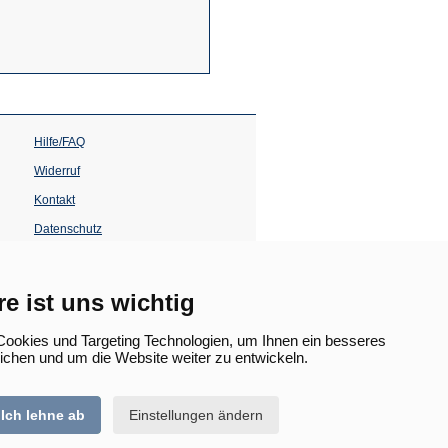
Hilfe/FAQ
Widerruf
Kontakt
Datenschutz
Impressum
Barrierefreiheit
re ist uns wichtig
(Öffnet
in
ookies und Targeting Technologien, um Ihnen ein besseres
einem
lichen und um die Website weiter zu entwickeln.
neuen
Tab)
Ich lehne ab
Einstellungen ändern