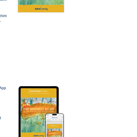
chim
,
 App
d