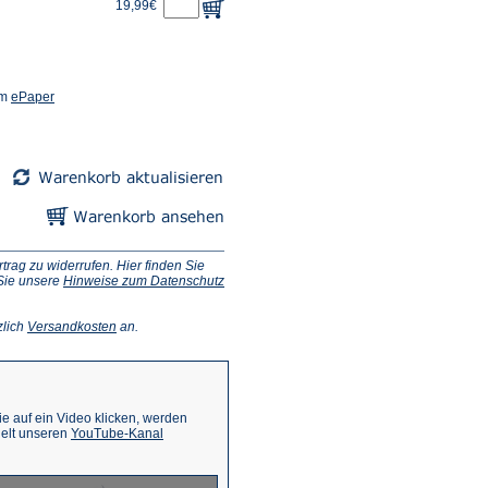
19,99€
(Öffnet
em
ePaper
in
einem
neuen
Tab)
ag zu widerrufen. Hier finden Sie
 Sie unsere
Hinweise zum Datenschutz
(Öffnet
zlich
Versandkosten
an.
in
einem
neuen
Tab)
 auf ein Video klicken, werden
(Öffnet
ielt unseren
YouTube-Kanal
in
einem
neuen