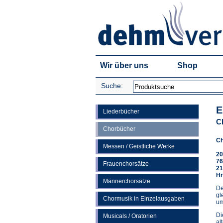
Wir über uns
Shop
Suche:
E
Liederbücher
C
Chorbücher
Ch
Messen / Geistliche Werke
20
76
Frauenchorsätze
21
Hr
Männerchorsätze
De
gl
Chormusik in Einzelausgaben
um
Di
Musicals / Oratorien
al