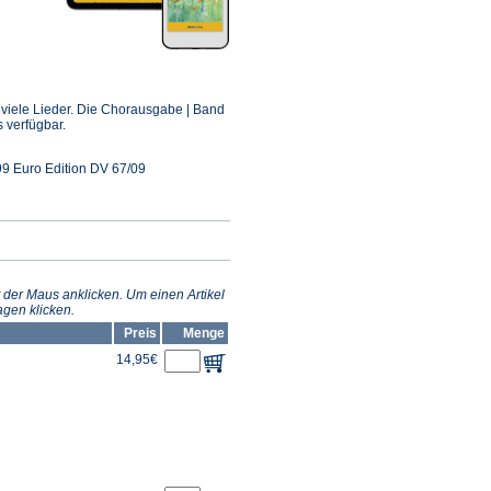
ffnet
inem
in viele Lieder. Die Chorausgabe | Band
euen
s verfügbar.
ab)
9 Euro Edition DV 67/09
 der Maus anklicken. Um einen Artikel
gen klicken.
Preis
Menge
14,95€