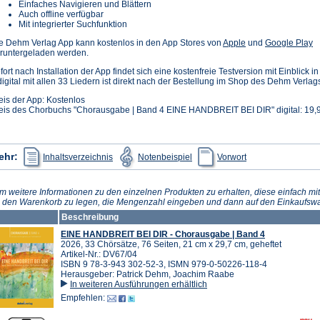
Einfaches Navigieren und Blättern
Auch offline verfügbar
Mit integrierter Suchfunktion
(Öffnet
(Ö
e Dehm Verlag App kann kostenlos in den App Stores von
Apple
und
Google Play
in
in
runtergeladen werden.
einem
e
fort nach Installation der App findet sich eine kostenfreie Testversion mit Einblick 
neuen
n
digital mit allen 33 Liedern ist direkt nach der Bestellung im Shop des Dehm Verlag
Tab)
T
eis der App: Kostenlos
eis des Chorbuchs "Chorausgabe | Band 4 EINE HANDBREIT BEI DIR" digital: 19,9
(Öffnet
(Öffnet
(Öffnet
ehr:
Inhaltsverzeichnis
Notenbeispiel
Vorwort
in
in
in
einem
einem
einem
neuen
neuen
neuen
Tab)
Tab)
Tab)
m weitere Informationen zu den einzelnen Produkten zu erhalten, diese einfach mit
n den Warenkorb zu legen, die Mengenzahl eingeben und dann auf den Einkaufswa
Beschreibung
EINE HANDBREIT BEI DIR - Chorausgabe | Band 4
2026, 33 Chörsätze, 76 Seiten, 21 cm x 29,7 cm, geheftet
Artikel-Nr.: DV67/04
ISBN 9 78-3-943 302-52-3, ISMN 979-0-50226-118-4
Herausgeber: Patrick Dehm, Joachim Raabe
In weiteren Ausführungen erhältlich
Empfehlen: