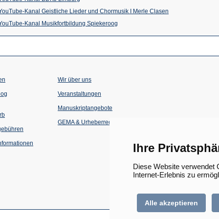
einem
neuen
in
(Öffnet
YouTube-Kanal Geistliche Lieder und Chormusik I Merle Clasen
neuen
Tab)
einem
(Öffnet
in
YouTube-Kanal Musikfortbildung Spiekeroog
Tab)
neuen
in
einem
Tab)
einem
neuen
neuen
Tab)
Tab)
en
Wir über uns
(Öffnet
(Öffnet
log
Veranstaltungen
in
in
einem
einem
Manuskriptangebote
neuen
neuen
rb
Tab)
Tab)
GEMA & Urheberrecht
gebühren
formationen
Ihre Privatsphä
Diese Website verwendet C
Internet-Erlebnis zu ermög
Alle akzeptieren