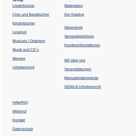
Liederbücher
Materialien
(Öffnet
Chor und Bandbücher
Der Katalog
in
einem
Kinderbücher
neuen
Warenkorb
Tab)
Leselust
Versandgebühren
Musicals / Oratorien
Kundeninformationen
Musik und CD´s
Messen
Wir über uns
Urheberrecht
(Öffnet
Veranstaltungen
in
einem
Manuskriptangebote
neuen
Tab)
GEMA & Urheberrecht
Hilfe/FAQ
Widerruf
Kontakt
Datenschutz