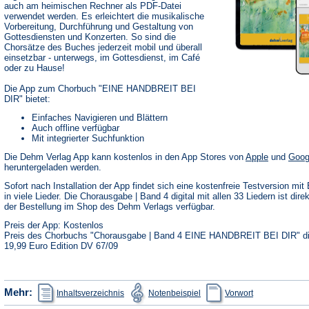
auch am heimischen Rechner als PDF-Datei
verwendet werden. Es erleichtert die musikalische
Vorbereitung, Durchführung und Gestaltung von
Gottesdiensten und Konzerten. So sind die
Chorsätze des Buches jederzeit mobil und überall
einsetzbar - unterwegs, im Gottesdienst, im Café
oder zu Hause!
Die App zum Chorbuch "EINE HANDBREIT BEI
DIR" bietet:
Einfaches Navigieren und Blättern
Auch offline verfügbar
Mit integrierter Suchfunktion
(Öffnet
Die Dehm Verlag App kann kostenlos in den App Stores von
Apple
und
Goog
in
heruntergeladen werden.
einem
neuen
Sofort nach Installation der App findet sich eine kostenfreie Testversion mit 
Tab)
in viele Lieder. Die Chorausgabe | Band 4 digital mit allen 33 Liedern ist dire
der Bestellung im Shop des Dehm Verlags verfügbar.
Preis der App: Kostenlos
Preis des Chorbuchs "Chorausgabe | Band 4 EINE HANDBREIT BEI DIR" dig
19,99 Euro Edition DV 67/09
(Öffnet
(Öffnet
(Öffnet
Mehr:
Inhaltsverzeichnis
Notenbeispiel
Vorwort
in
in
in
einem
einem
einem