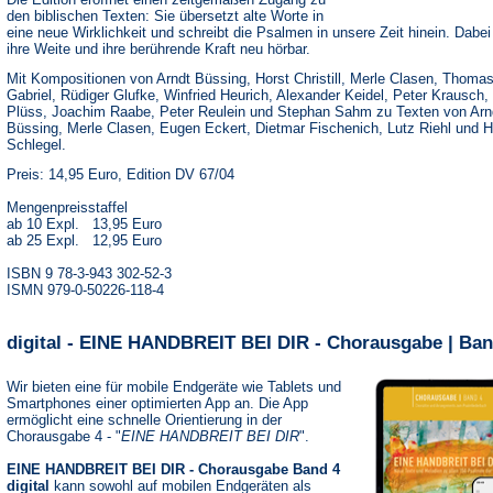
den biblischen Texten: Sie übersetzt alte Worte in
eine neue Wirklichkeit und schreibt die Psalmen in unsere Zeit hinein. Dabe
ihre Weite und ihre berührende Kraft neu hörbar.
Mit Kompositionen von Arndt Büssing, Horst Christill, Merle Clasen, Thoma
Gabriel, Rüdiger Glufke, Winfried Heurich, Alexander Keidel, Peter Krausch,
Plüss, Joachim Raabe, Peter Reulein und Stephan Sahm zu Texten von Arn
Büssing, Merle Clasen, Eugen Eckert, Dietmar Fischenich, Lutz Riehl und 
Schlegel.
Preis: 14,95 Euro, Edition DV 67/04
Mengenpreisstaffel
ab 10 Expl. 13,95 Euro
ab 25 Expl. 12,95 Euro
ISBN 9 78-3-943 302-52-3
ISMN 979-0-50226-118-4
digital - EINE HANDBREIT BEI DIR - Chorausgabe | Ban
Wir bieten eine für mobile Endgeräte wie Tablets und
Smartphones einer optimierten App an. Die App
ermöglicht eine schnelle Orientierung in der
Chorausgabe 4 - "
EINE HANDBREIT BEI DIR
".
EINE HANDBREIT BEI DIR - Chorausgabe Band 4
digital
kann sowohl auf mobilen Endgeräten als