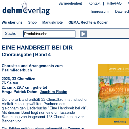
Barrierefreiheit
|
Kontakt
|
Hilfe/FAQ
|
Impressum
|
Datensc
Wir über uns
Shop
Manuskripte
GEMA, Rechte & Kopien
Suche:
EINE HANDBREIT BEI DIR
Chorausgabe | Band 4
Chorsätze und Arrangements zum
Psalmliederbuch
2026, 33 Chorsätze
76 Seiten
21 cm x 29,7 cm, geheftet
Hrsg.: Patrick Dehm,
Joachim Raabe
Der vierte Band enthält 33 Chorsätze in stilistischer
Vielfalt zu ausgewählten Psalmen des
gleichnamigen Liederbuchs "
Eine Handbreit bei dir
".
Mit diesem Band liegt nun eine umfassende
Sammlung von insgesamt 123 Chorsätzen in vier
Bänden vor.
Die Edition eröffnet einen zeitgemäßen Zugang zu