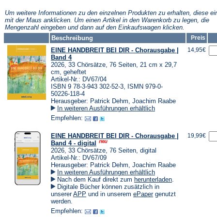
neuen
neuen
neuen
Tab)
Tab)
Tab)
Um weitere Informationen zu den einzelnen Produkten zu erhalten, diese ei
mit der Maus anklicken. Um einen Artikel in den Warenkorb zu legen, die
Mengenzahl eingeben und dann auf den Einkaufswagen klicken.
Beschreibung
Preis
EINE HANDBREIT BEI DIR - Chorausgabe |
14,95€
Band 4
2026, 33 Chörsätze, 76 Seiten, 21 cm x 29,7
cm, geheftet
Artikel-Nr.: DV67/04
ISBN 9 78-3-943 302-52-3, ISMN 979-0-
50226-118-4
Herausgeber: Patrick Dehm, Joachim Raabe
In weiteren Ausführungen erhältlich
Empfehlen:
EINE HANDBREIT BEI DIR - Chorausgabe |
19,99€
Band 4 - digital
2026, 33 Chörsätze, 76 Seiten, digital
Artikel-Nr.: DV67/09
Herausgeber: Patrick Dehm, Joachim Raabe
In weiteren Ausführungen erhältlich
(Öffnet
Nach dem Kauf direkt zum
herunterladen
.
in
Digitale Bücher können zusätzlich in
einem
(Öffnet
(Öffnet
unserer
APP
und in unserem
ePaper
genutzt
neuen
in
in
werden.
Tab)
einem
einem
Empfehlen:
neuen
neuen