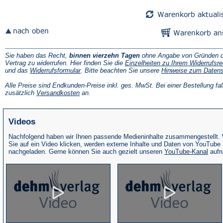
Tab)
Tab)
Sie haben das Recht,
binnen vierzehn Tagen
ohne Angabe von Gründen d
Vertrag zu widerrufen. Hier finden Sie die
Einzelheiten zu Ihrem Widerrufsre
(Öffnet
und das
Widerrufsformular
. Bitte beachten Sie unsere
Hinweise zum Daten
in
einem
Alle Preise sind Endkunden-Preise inkl. ges. MwSt. Bei einer Bestellung fal
neuen
(Öffnet
zusätzlich
Versandkosten
an.
Tab)
in
einem
neuen
Videos
Tab)
Nachfolgend haben wir Ihnen passende Medieninhalte zusammengestellt.
Sie auf ein Video klicken, werden externe Inhalte und Daten von YouTube
(Öffne
nachgeladen. Gerne können Sie auch gezielt unseren
YouTube-Kanal
aufr
in
eine
neue
Tab)