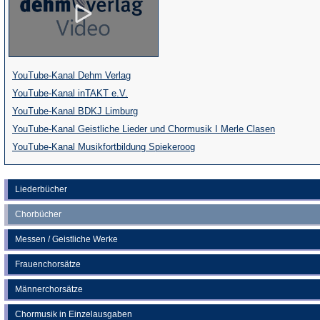
(Öffnet
YouTube-Kanal Dehm Verlag
(Öffnet
in
YouTube-Kanal inTAKT e.V.
in
einem
(Öffnet
YouTube-Kanal BDKJ Limburg
einem
neuen
in
(Öffnet
YouTube-Kanal Geistliche Lieder und Chormusik I Merle Clasen
neuen
Tab)
einem
(Öffnet
in
YouTube-Kanal Musikfortbildung Spiekeroog
Tab)
neuen
in
einem
Tab)
einem
neuen
Liederbücher
neuen
Tab)
Chorbücher
Tab)
Messen / Geistliche Werke
Frauenchorsätze
Männerchorsätze
Chormusik in Einzelausgaben