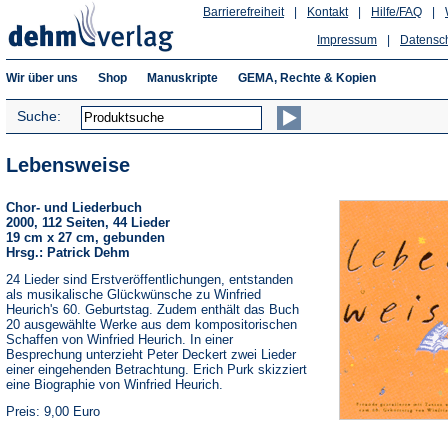
Barrierefreiheit
|
Kontakt
|
Hilfe/FAQ
|
Impressum
|
Datensc
Wir über uns
Shop
Manuskripte
GEMA, Rechte & Kopien
Suche:
Lebensweise
Chor- und Liederbuch
2000, 112 Seiten, 44 Lieder
19 cm x 27 cm, gebunden
Hrsg.: Patrick Dehm
24 Lieder sind Erstveröffentlichungen, entstanden
als musikalische Glückwünsche zu Winfried
Heurich's 60. Geburtstag. Zudem enthält das Buch
20 ausgewählte Werke aus dem kompositorischen
Schaffen von Winfried Heurich. In einer
Besprechung unterzieht Peter Deckert zwei Lieder
einer eingehenden Betrachtung. Erich Purk skizziert
eine Biographie von Winfried Heurich.
Preis: 9,00 Euro