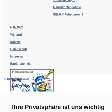
in
einem
Manuskriptangebote
neuen
Tab)
GEMA & Urheberrecht
Hilfe/FAQ
Widerruf
Kontakt
Datenschutz
Impressum
Barrierefreiheit
(Öffnet
in
einem
© Dehm Verlag
2026
neuen
Tab)
Ihre Privatsphäre ist uns wichtig