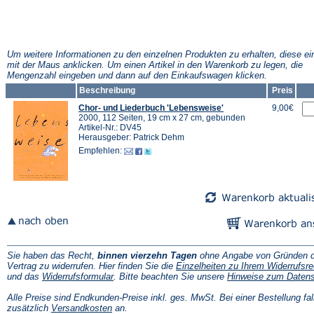
Um weitere Informationen zu den einzelnen Produkten zu erhalten, diese ei
mit der Maus anklicken. Um einen Artikel in den Warenkorb zu legen, die
Mengenzahl eingeben und dann auf den Einkaufswagen klicken.
Beschreibung
Preis
Chor- und Liederbuch 'Lebensweise'
9,00€
2000, 112 Seiten, 19 cm x 27 cm, gebunden
Artikel-Nr.: DV45
Herausgeber: Patrick Dehm
Empfehlen:
Sie haben das Recht,
binnen vierzehn Tagen
ohne Angabe von Gründen d
Vertrag zu widerrufen. Hier finden Sie die
Einzelheiten zu Ihrem Widerrufsre
(Öffnet
und das
Widerrufsformular
. Bitte beachten Sie unsere
Hinweise zum Daten
in
einem
Alle Preise sind Endkunden-Preise inkl. ges. MwSt. Bei einer Bestellung fal
neuen
(Öffnet
zusätzlich
Versandkosten
an.