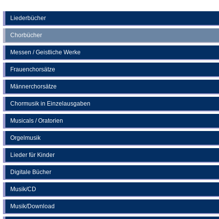
Tab)
in
einem
neuen
Liederbücher
Tab)
Chorbücher
Messen / Geistliche Werke
Frauenchorsätze
Männerchorsätze
Chormusik in Einzelausgaben
Musicals / Oratorien
Orgelmusik
Lieder für Kinder
Digitale Bücher
Musik/CD
Musik/Download