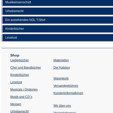
Musikwissenschaft
Urheberrecht
Ein anziehendes NGL T-Shirt
Kinderbücher
Leselust
Shop
Liederbücher
Materialien
(Öffnet
Chor und Bandbücher
Der Katalog
in
einem
Kinderbücher
neuen
Warenkorb
Tab)
Leselust
Versandgebühren
Musicals / Oratorien
Kundeninformationen
Musik und CD´s
Messen
Wir über uns
Urheberrecht
(Öffnet
Veranstaltungen