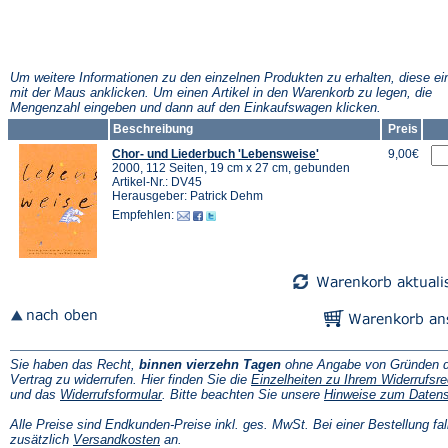
Um weitere Informationen zu den einzelnen Produkten zu erhalten, diese ei
mit der Maus anklicken. Um einen Artikel in den Warenkorb zu legen, die
Mengenzahl eingeben und dann auf den Einkaufswagen klicken.
Beschreibung
Preis
Chor- und Liederbuch 'Lebensweise'
9,00€
2000, 112 Seiten, 19 cm x 27 cm, gebunden
Artikel-Nr.: DV45
Herausgeber: Patrick Dehm
Empfehlen:
Sie haben das Recht,
binnen vierzehn Tagen
ohne Angabe von Gründen d
Vertrag zu widerrufen. Hier finden Sie die
Einzelheiten zu Ihrem Widerrufsre
(Öffnet
und das
Widerrufsformular
. Bitte beachten Sie unsere
Hinweise zum Daten
in
einem
Alle Preise sind Endkunden-Preise inkl. ges. MwSt. Bei einer Bestellung fal
neuen
(Öffnet
zusätzlich
Versandkosten
an.