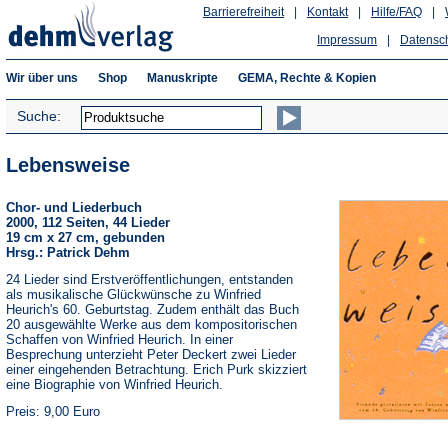
Barrierefreiheit
|
Kontakt
|
Hilfe/FAQ
|
Impressum
|
Datensc
Wir über uns
Shop
Manuskripte
GEMA, Rechte & Kopien
Suche:
Lebensweise
Chor- und Liederbuch
2000, 112 Seiten, 44 Lieder
19 cm x 27 cm, gebunden
Hrsg.: Patrick Dehm
24 Lieder sind Erstveröffentlichungen, entstanden
als musikalische Glückwünsche zu Winfried
Heurich's 60. Geburtstag. Zudem enthält das Buch
20 ausgewählte Werke aus dem kompositorischen
Schaffen von Winfried Heurich. In einer
Besprechung unterzieht Peter Deckert zwei Lieder
einer eingehenden Betrachtung. Erich Purk skizziert
eine Biographie von Winfried Heurich.
Preis: 9,00 Euro