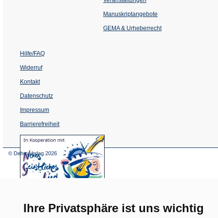
in
einem
Manuskriptangebote
neuen
Tab)
GEMA & Urheberrecht
Hilfe/FAQ
Widerruf
Kontakt
Datenschutz
Impressum
Barrierefreiheit
(Öffnet
in
einem
© Dehm Verlag
2026
neuen
Tab)
Ihre Privatsphäre ist uns wichtig