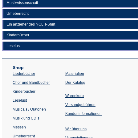
Musikwissenschaft
Urheberrecht
Ein anziehendes NGL T-Shirt
Kinderbücher
Leselust
Shop
Liederbücher
Materialien
(Öffnet
Chor und Bandbücher
Der Katalog
in
einem
Kinderbücher
neuen
Warenkorb
Tab)
Leselust
Versandgebühren
Musicals / Oratorien
Kundeninformationen
Musik und CD´s
Messen
Wir über uns
Urheberrecht
(Öffnet
Veranstaltungen