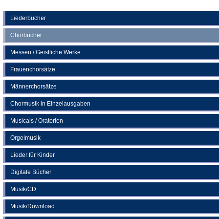
Tab)
in
einem
neuen
Liederbücher
Tab)
Chorbücher
Messen / Geistliche Werke
Frauenchorsätze
Männerchorsätze
Chormusik in Einzelausgaben
Musicals / Oratorien
Orgelmusik
Lieder für Kinder
Digitale Bücher
Musik/CD
Musik/Download