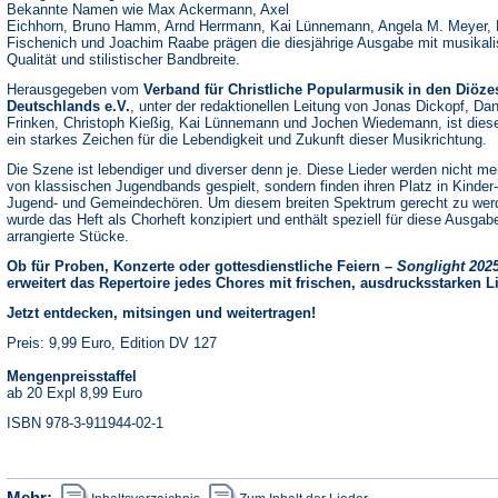
Bekannte Namen wie Max Ackermann, Axel
Eichhorn, Bruno Hamm, Arnd Herrmann, Kai Lünnemann, Angela M. Meyer, 
Fischenich und Joachim Raabe prägen die diesjährige Ausgabe mit musikali
Qualität und stilistischer Bandbreite.
Herausgegeben vom
Verband für Christliche Popularmusik in den Diöze
Deutschlands e.V.
, unter der redaktionellen Leitung von Jonas Dickopf, Dan
Frinken, Christoph Kießig, Kai Lünnemann und Jochen Wiedemann, ist dies
ein starkes Zeichen für die Lebendigkeit und Zukunft dieser Musikrichtung.
Die Szene ist lebendiger und diverser denn je. Diese Lieder werden nicht me
von klassischen Jugendbands gespielt, sondern finden ihren Platz in Kinder-
Jugend- und Gemeindechören. Um diesem breiten Spektrum gerecht zu wer
wurde das Heft als Chorheft konzipiert und enthält speziell für diese Ausgab
arrangierte Stücke.
Ob für Proben, Konzerte oder gottesdienstliche Feiern –
Songlight 202
erweitert das Repertoire jedes Chores mit frischen, ausdrucksstarken L
Jetzt entdecken, mitsingen und weitertragen!
Preis: 9,99 Euro, Edition DV 127
Mengenpreisstaffel
ab 20 Expl 8,99 Euro
ISBN 978-3-911944-02-1
(Öffnet
(Öffnet
Mehr: