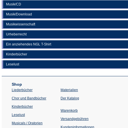
Musik/CD
Musik/Download
Musikwissenschaft
Urheberrecht
Ein anziehendes NGL T-Shirt
Kinderbücher
Leselust
Shop
Liederbücher
Materialien
(Öffnet
Chor und Bandbücher
Der Katalog
in
einem
Kinderbücher
neuen
Warenkorb
Tab)
Leselust
Versandgebühren
Musicals / Oratorien
Kundeninformationen