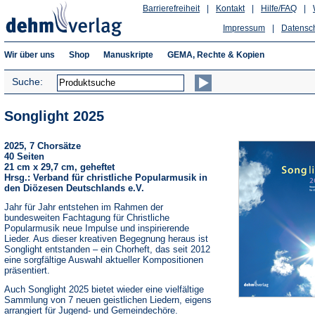
Barrierefreiheit
|
Kontakt
|
Hilfe/FAQ
|
Impressum
|
Datensc
Wir über uns
Shop
Manuskripte
GEMA, Rechte & Kopien
Suche:
Songlight 2025
2025, 7 Chorsätze
40 Seiten
21 cm x 29,7 cm, geheftet
Hrsg.: Verband für christliche Popularmusik in
den Diözesen Deutschlands e.V.
Jahr für Jahr entstehen im Rahmen der
bundesweiten Fachtagung für Christliche
Popularmusik neue Impulse und inspirierende
Lieder. Aus dieser kreativen Begegnung heraus ist
Songlight entstanden – ein Chorheft, das seit 2012
eine sorgfältige Auswahl aktueller Kompositionen
präsentiert.
Auch Songlight 2025 bietet wieder eine vielfältige
Sammlung von 7 neuen geistlichen Liedern, eigens
arrangiert für Jugend- und Gemeindechöre.