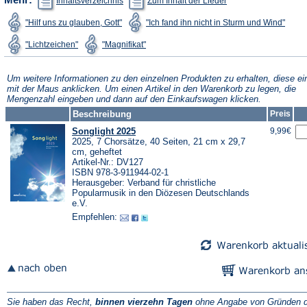
Inhaltsverzeichnis
Zum Inhalt der Lieder
in
in
einem
einem
(Öffnet
(Öffne
"Hilf uns zu glauben, Gott"
"Ich fand ihn nicht in Sturm und Wind"
neuen
neuen
in
in
Tab)
Tab)
einem
eine
(Öffnet
(Öffnet
"Lichtzeichen"
"Magnifikat"
neuen
neue
in
in
Tab)
Tab)
einem
einem
neuen
neuen
Tab)
Tab)
Um weitere Informationen zu den einzelnen Produkten zu erhalten, diese ei
mit der Maus anklicken. Um einen Artikel in den Warenkorb zu legen, die
Mengenzahl eingeben und dann auf den Einkaufswagen klicken.
Beschreibung
Preis
Songlight 2025
9,99€
2025, 7 Chorsätze, 40 Seiten, 21 cm x 29,7
cm, geheftet
Artikel-Nr.: DV127
ISBN 978-3-911944-02-1
Herausgeber: Verband für christliche
Popularmusik in den Diözesen Deutschlands
e.V.
Empfehlen:
Sie haben das Recht,
binnen vierzehn Tagen
ohne Angabe von Gründen d