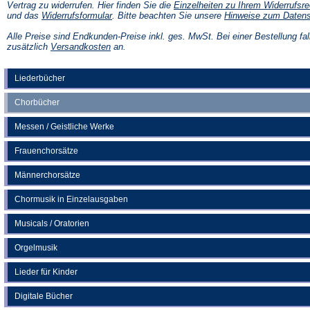
Vertrag zu widerrufen. Hier finden Sie die
Einzelheiten zu Ihrem Widerrufsre
(Öffnet
und das
Widerrufsformular
. Bitte beachten Sie unsere
Hinweise zum Daten
in
einem
Alle Preise sind Endkunden-Preise inkl. ges. MwSt. Bei einer Bestellung fal
neuen
(Öffnet
zusätzlich
Versandkosten
an.
Tab)
in
einem
neuen
Liederbücher
Tab)
Chorbücher
Messen / Geistliche Werke
Frauenchorsätze
Männerchorsätze
Chormusik in Einzelausgaben
Musicals / Oratorien
Orgelmusik
Lieder für Kinder
Digitale Bücher