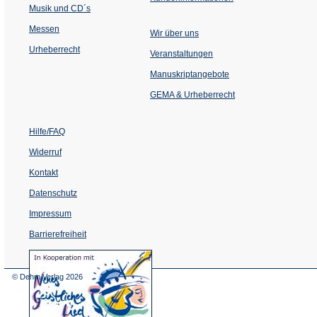
Musik und CD´s
Messen
Wir über uns
Urheberrecht
(Öffnet
Veranstaltungen
in
einem
Manuskriptangebote
neuen
Tab)
GEMA & Urheberrecht
Hilfe/FAQ
Widerruf
Kontakt
Datenschutz
Impressum
Barrierefreiheit
(Öffnet
in
einem
© Dehm Verlag
2026
neuen
Tab)