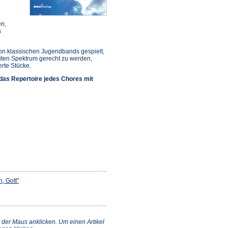
en,
s
von klassischen Jugendbands gespielt,
iten Spektrum gerecht zu werden,
erte Stücke.
 das Repertoire jedes Chores mit
(Öffnet
n, Gott"
in
einem
fnet
neuen
Tab)
nem
uen
)
 der Maus anklicken. Um einen Artikel