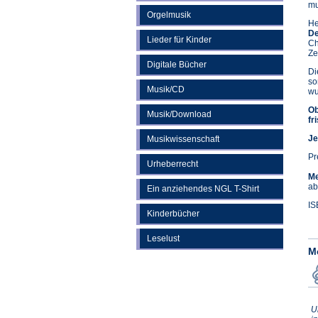
mu
Orgelmusik
He
De
Lieder für Kinder
Ch
Ze
Digitale Bücher
Di
so
Musik/CD
wu
Ob
Musik/Download
fr
Je
Musikwissenschaft
Pr
Urheberrecht
Me
ab
Ein anziehendes NGL T-Shirt
IS
Kinderbücher
Leselust
M
U