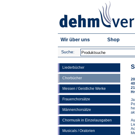
Wir über uns
Shop
Suche:
S
Liederbücher
Chorbücher
20
40
21
Messen / Geistliche Werke
Hr
Frauenchorsätze
Ja
Po
he
Männerchorsätze
ak
Chormusik in Einzelausgaben
Au
Li
Ac
Musicals / Oratorien
Me