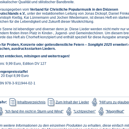
sikalischer Qualität und stilistischer Bandbreite.
rausgegeben vom
Verband für Christliche Popularmusik in den Diözesen
utschlands e.V.
, unter der redaktionellen Leitung von Jonas Dickopf, Daniel Frink
ristoph Kießig, Kai Lünnemann und Jochen Wiedemann, ist dieses Heft ein starke
ichen für die Lebendigkeit und Zukunft dieser Musikrichtung.
e Szene ist lebendiger und diverser denn je. Diese Lieder werden nicht mehr nur 
ndern finden ihren Platz in Kinder-, Jugend- und Gemeindechören. Um diesem bre
rde das Heft als Chorheft konzipiert und enthält speziell für diese Ausgabe arrangi
 für Proben, Konzerte oder gottesdienstliche Feiern –
Songlight 2025
erweitert
ischen, ausdrucksstarken Liedern.
tzt entdecken, mitsingen und weitertragen!
eis: 9,99 Euro, Edition DV 127
ngenpreisstaffel
 20 Expl 8,99 Euro
BN 978-3-911944-02-1
(Öffnet
(Öffnet
ehr:
Inhaltsverzeichnis
Zum Inhalt der Lieder
"Hilf uns zu glaube
in
in
einem
einem
(Öffnet
(Öffnet
(Öf
"Ich fand ihn nicht in Sturm und Wind"
"Lichtzeichen"
"Magnifikat"
neuen
neuen
in
in
in
Tab)
Tab)
einem
einem
ei
neuen
neuen
ne
Tab)
Tab)
Tab
m weitere Informationen zu den einzelnen Produkten zu erhalten, diese einfach mit