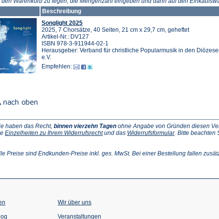
n den Warenkorb zu legen, die Mengenzahl eingeben und dann auf den Einkaufswa
Beschreibung
Songlight 2025
2025, 7 Chorsätze, 40 Seiten, 21 cm x 29,7 cm, geheftet
Artikel-Nr.: DV127
ISBN 978-3-911944-02-1
Herausgeber: Verband für christliche Popularmusik in den Diözes
e.V.
Empfehlen:
ie haben das Recht,
binnen vierzehn Tagen
ohne Angabe von Gründen diesen Vertr
(Öffnet
(Öffnet
ie
Einzelheiten zu Ihrem Widerrufsrecht
und das
Widerrufsformular
. Bitte beachten
ffnet
in
in
einem
einem
inem
neuen
neuen
lle Preise sind Endkunden-Preise inkl. ges. MwSt. Bei einer Bestellung fallen zusät
euen
Tab)
Tab)
ab)
en
Wir über uns
(Öffnet
(Öffnet
log
Veranstaltungen