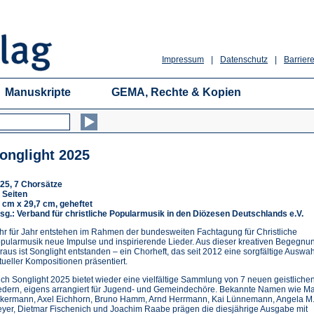
Impressum
|
Datenschutz
|
Barriere
Manuskripte
GEMA, Rechte & Kopien
onglight 2025
25, 7 Chorsätze
 Seiten
 cm x 29,7 cm, geheftet
sg.: Verband für christliche Popularmusik in den Diözesen Deutschlands e.V.
hr für Jahr entstehen im Rahmen der bundesweiten Fachtagung für Christliche
pularmusik neue Impulse und inspirierende Lieder. Aus dieser kreativen Begegnu
raus ist Songlight entstanden – ein Chorheft, das seit 2012 eine sorgfältige Auswah
tueller Kompositionen präsentiert.
ch Songlight 2025 bietet wieder eine vielfältige Sammlung von 7 neuen geistliche
edern, eigens arrangiert für Jugend- und Gemeindechöre. Bekannte Namen wie M
kermann, Axel Eichhorn, Bruno Hamm, Arnd Herrmann, Kai Lünnemann, Angela M
yer, Dietmar Fischenich und Joachim Raabe prägen die diesjährige Ausgabe mit