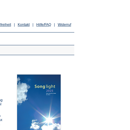
freiheit
|
Kontakt
|
Hilfe/FAQ
|
Widerruf
ng
l
n
ax
.