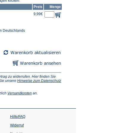
gen klicken.
Preis
Menge
9,99€
en Deutschlands
ag zu widerrufen. Hier finden Sie
 Sie unsere
Hinweise zum Datenschutz
(Öffnet
zlich
Versandkosten
an.
in
einem
neuen
Tab)
Hilfe/FAQ
Widerruf