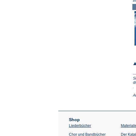
i
S
d
(Ö
.
in
e
A
n
T
Shop
Liederbücher
Materiali
Chor und Bandbücher
Der Kata