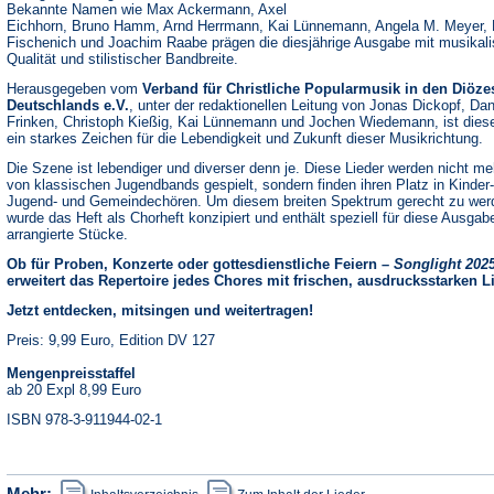
Bekannte Namen wie Max Ackermann, Axel
Eichhorn, Bruno Hamm, Arnd Herrmann, Kai Lünnemann, Angela M. Meyer, 
Fischenich und Joachim Raabe prägen die diesjährige Ausgabe mit musikali
Qualität und stilistischer Bandbreite.
Herausgegeben vom
Verband für Christliche Popularmusik in den Diöze
Deutschlands e.V.
, unter der redaktionellen Leitung von Jonas Dickopf, Dan
Frinken, Christoph Kießig, Kai Lünnemann und Jochen Wiedemann, ist dies
ein starkes Zeichen für die Lebendigkeit und Zukunft dieser Musikrichtung.
Die Szene ist lebendiger und diverser denn je. Diese Lieder werden nicht me
von klassischen Jugendbands gespielt, sondern finden ihren Platz in Kinder-
Jugend- und Gemeindechören. Um diesem breiten Spektrum gerecht zu wer
wurde das Heft als Chorheft konzipiert und enthält speziell für diese Ausgab
arrangierte Stücke.
Ob für Proben, Konzerte oder gottesdienstliche Feiern –
Songlight 202
erweitert das Repertoire jedes Chores mit frischen, ausdrucksstarken L
Jetzt entdecken, mitsingen und weitertragen!
Preis: 9,99 Euro, Edition DV 127
Mengenpreisstaffel
ab 20 Expl 8,99 Euro
ISBN 978-3-911944-02-1
(Öffnet
(Öffnet
Mehr: