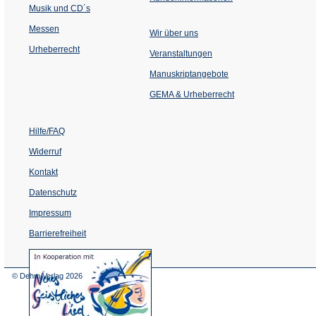
Musik und CD´s
Messen
Wir über uns
Urheberrecht
(Öffnet
Veranstaltungen
in
einem
Manuskriptangebote
neuen
Tab)
GEMA & Urheberrecht
Hilfe/FAQ
Widerruf
Kontakt
Datenschutz
Impressum
Barrierefreiheit
(Öffnet
in
einem
© Dehm Verlag
2026
neuen
Tab)