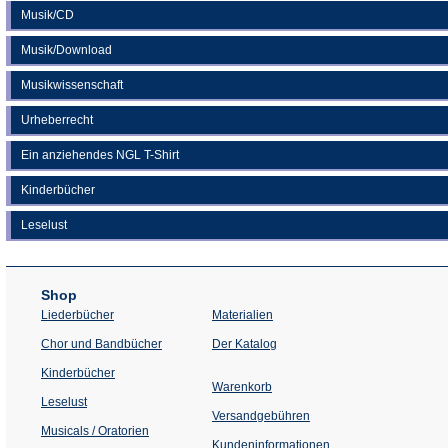
Musik/CD
Musik/Download
Musikwissenschaft
Urheberrecht
Ein anziehendes NGL T-Shirt
Kinderbücher
Leselust
Shop
Liederbücher
Materialien
(Öffnet
Chor und Bandbücher
Der Katalog
in
einem
Kinderbücher
neuen
Warenkorb
Tab)
Leselust
Versandgebühren
Musicals / Oratorien
Kundeninformationen