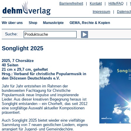
Barrierefreiheit
|
Kontakt
|
Hilfe/FAQ
|
Impressum
|
Datensc
Wir über uns
Shop
Manuskripte
GEMA, Rechte & Kopien
Suche:
Songlight 2025
2025, 7 Chorsätze
40 Seiten
21 cm x 29,7 cm, geheftet
Hrsg.: Verband für christliche Popularmusik in
den Diözesen Deutschlands e.V.
Jahr für Jahr entstehen im Rahmen der
bundesweiten Fachtagung für Christliche
Popularmusik neue Impulse und inspirierende
Lieder. Aus dieser kreativen Begegnung heraus ist
Songlight entstanden – ein Chorheft, das seit 2012
eine sorgfältige Auswahl aktueller Kompositionen
präsentiert.
Auch Songlight 2025 bietet wieder eine vielfältige
Sammlung von 7 neuen geistlichen Liedern, eigens
arrangiert für Jugend- und Gemeindechöre.