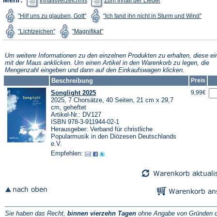
Inhaltsverzeichnis
Zum Inhalt der Lieder
in
in
einem
einem
(Öffnet
(Öffne
"Hilf uns zu glauben, Gott"
"Ich fand ihn nicht in Sturm und Wind"
neuen
neuen
in
in
Tab)
Tab)
einem
eine
(Öffnet
(Öffnet
"Lichtzeichen"
"Magnifikat"
neuen
neue
in
in
Tab)
Tab)
einem
einem
neuen
neuen
Tab)
Tab)
Um weitere Informationen zu den einzelnen Produkten zu erhalten, diese ei
mit der Maus anklicken. Um einen Artikel in den Warenkorb zu legen, die
Mengenzahl eingeben und dann auf den Einkaufswagen klicken.
Beschreibung
Preis
Songlight 2025
9,99€
2025, 7 Chorsätze, 40 Seiten, 21 cm x 29,7
cm, geheftet
Artikel-Nr.: DV127
ISBN 978-3-911944-02-1
Herausgeber: Verband für christliche
Popularmusik in den Diözesen Deutschlands
e.V.
Empfehlen:
Sie haben das Recht,
binnen vierzehn Tagen
ohne Angabe von Gründen d