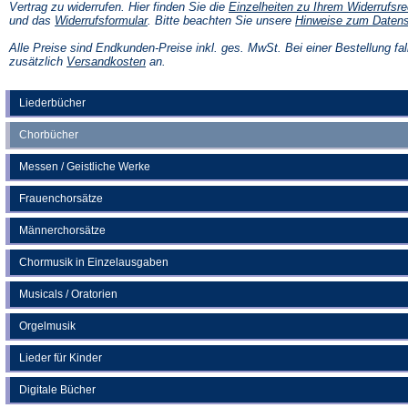
Vertrag zu widerrufen. Hier finden Sie die
Einzelheiten zu Ihrem Widerrufsre
(Öffnet
und das
Widerrufsformular
. Bitte beachten Sie unsere
Hinweise zum Daten
in
einem
Alle Preise sind Endkunden-Preise inkl. ges. MwSt. Bei einer Bestellung fal
neuen
(Öffnet
zusätzlich
Versandkosten
an.
Tab)
in
einem
neuen
Liederbücher
Tab)
Chorbücher
Messen / Geistliche Werke
Frauenchorsätze
Männerchorsätze
Chormusik in Einzelausgaben
Musicals / Oratorien
Orgelmusik
Lieder für Kinder
Digitale Bücher