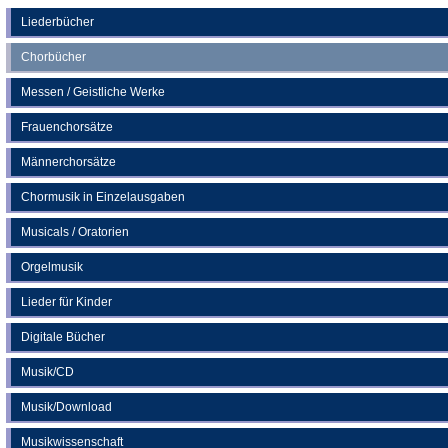
einem
neuen
Liederbücher
Tab)
Chorbücher
Messen / Geistliche Werke
Frauenchorsätze
Männerchorsätze
Chormusik in Einzelausgaben
Musicals / Oratorien
Orgelmusik
Lieder für Kinder
Digitale Bücher
Musik/CD
Musik/Download
Musikwissenschaft