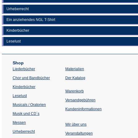
Urheberrecht
Ein anziehendes NGL T-Shirt
Kinderbücher
Leselust
Shop
Liederbücher
Materialien
(Öffnet
Chor und Bandbücher
Der Katalog
in
einem
Kinderbücher
neuen
Warenkorb
Tab)
Leselust
Versandgebühren
Musicals / Oratorien
Kundeninformationen
Musik und CD´s
Messen
Wir über uns
Urheberrecht
(Öffnet
Veranstaltungen
in