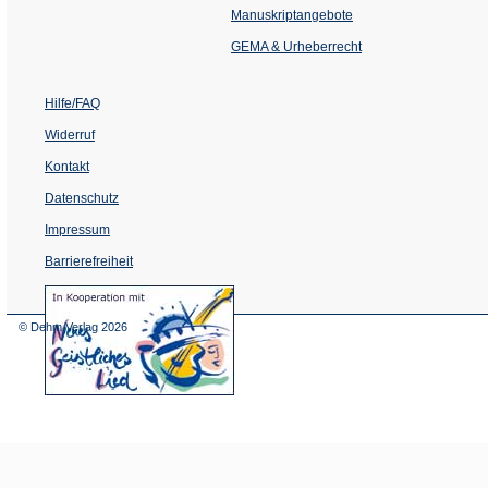
einem
Manuskriptangebote
neuen
Tab)
GEMA & Urheberrecht
Hilfe/FAQ
Widerruf
Kontakt
Datenschutz
Impressum
Barrierefreiheit
(Öffnet
in
einem
© Dehm Verlag
2026
neuen
Tab)