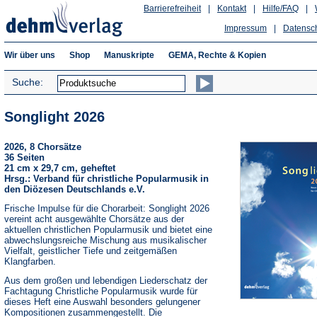
Barrierefreiheit
|
Kontakt
|
Hilfe/FAQ
|
Impressum
|
Datensc
Wir über uns
Shop
Manuskripte
GEMA, Rechte & Kopien
Suche:
Songlight 2026
2026, 8 Chorsätze
36 Seiten
21 cm x 29,7 cm, geheftet
Hrsg.: Verband für christliche Popularmusik in
den Diözesen Deutschlands e.V.
Frische Impulse für die Chorarbeit: Songlight 2026
vereint acht ausgewählte Chorsätze aus der
aktuellen christlichen Popularmusik und bietet eine
abwechslungsreiche Mischung aus musikalischer
Vielfalt, geistlicher Tiefe und zeitgemäßen
Klangfarben.
Aus dem großen und lebendigen Liederschatz der
Fachtagung Christliche Popularmusik wurde für
dieses Heft eine Auswahl besonders gelungener
Kompositionen zusammengestellt. Die