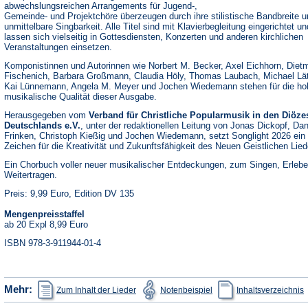
abwechslungsreichen Arrangements für Jugend-,
Gemeinde- und Projektchöre überzeugen durch ihre stilistische Bandbreite u
unmittelbare Singbarkeit. Alle Titel sind mit Klavierbegleitung eingerichtet un
lassen sich vielseitig in Gottesdiensten, Konzerten und anderen kirchlichen
Veranstaltungen einsetzen.
Komponistinnen und Autorinnen wie Norbert M. Becker, Axel Eichhorn, Diet
Fischenich, Barbara Großmann, Claudia Höly, Thomas Laubach, Michael Lä
Kai Lünnemann, Angela M. Meyer und Jochen Wiedemann stehen für die ho
musikalische Qualität dieser Ausgabe.
Herausgegeben vom
Verband für Christliche Popularmusik in den Diöze
Deutschlands e.V.
, unter der redaktionellen Leitung von Jonas Dickopf, Dan
Frinken, Christoph Kießig und Jochen Wiedemann, setzt Songlight 2026 ein
Zeichen für die Kreativität und Zukunftsfähigkeit des Neuen Geistlichen Lied
Ein Chorbuch voller neuer musikalischer Entdeckungen, zum Singen, Erleb
Weitertragen.
Preis: 9,99 Euro, Edition DV 135
Mengenpreisstaffel
ab 20 Expl 8,99 Euro
ISBN 978-3-911944-01-4
(Öffnet
(Öffnet
(
Mehr:
Zum Inhalt der Lieder
Notenbeispiel
Inhaltsverzeichnis
in
in
i
einem
einem
e