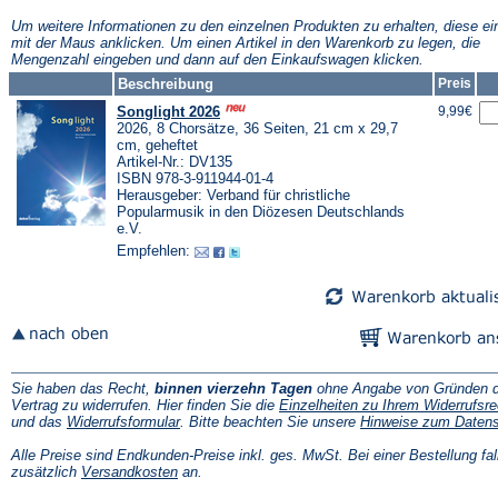
neuen
neuen
n
Tab)
Tab)
T
Um weitere Informationen zu den einzelnen Produkten zu erhalten, diese ei
mit der Maus anklicken. Um einen Artikel in den Warenkorb zu legen, die
Mengenzahl eingeben und dann auf den Einkaufswagen klicken.
Beschreibung
Preis
Songlight 2026
9,99€
2026, 8 Chorsätze, 36 Seiten, 21 cm x 29,7
cm, geheftet
Artikel-Nr.: DV135
ISBN 978-3-911944-01-4
Herausgeber: Verband für christliche
Popularmusik in den Diözesen Deutschlands
e.V.
Empfehlen:
Sie haben das Recht,
binnen vierzehn Tagen
ohne Angabe von Gründen d
Vertrag zu widerrufen. Hier finden Sie die
Einzelheiten zu Ihrem Widerrufsre
(Öffnet
und das
Widerrufsformular
. Bitte beachten Sie unsere
Hinweise zum Daten
in
einem
Alle Preise sind Endkunden-Preise inkl. ges. MwSt. Bei einer Bestellung fal
neuen
(Öffnet
zusätzlich
Versandkosten
an.
Tab)
in