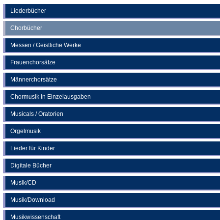
einem
neuen
Liederbücher
Tab)
Chorbücher
Messen / Geistliche Werke
Frauenchorsätze
Männerchorsätze
Chormusik in Einzelausgaben
Musicals / Oratorien
Orgelmusik
Lieder für Kinder
Digitale Bücher
Musik/CD
Musik/Download
Musikwissenschaft