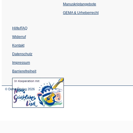
einem
Manuskriptangebote
neuen
Tab)
GEMA & Urheberrecht
Hilfe/FAQ
Widerruf
Kontakt
Datenschutz
Impressum
Barrierefreiheit
(Öffnet
in
einem
© Dehm Verlag
2026
neuen
Tab)