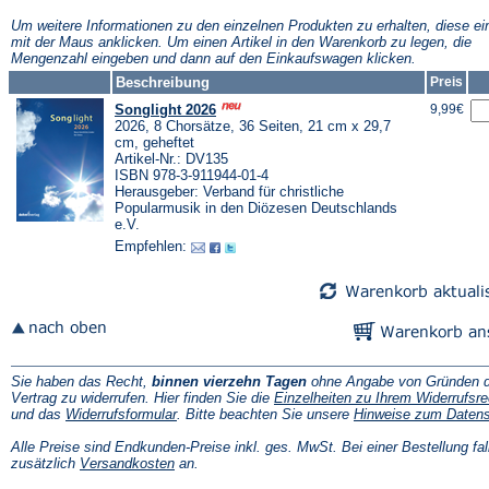
neuen
neuen
n
Tab)
Tab)
T
Um weitere Informationen zu den einzelnen Produkten zu erhalten, diese ei
mit der Maus anklicken. Um einen Artikel in den Warenkorb zu legen, die
Mengenzahl eingeben und dann auf den Einkaufswagen klicken.
Beschreibung
Preis
Songlight 2026
9,99€
2026, 8 Chorsätze, 36 Seiten, 21 cm x 29,7
cm, geheftet
Artikel-Nr.: DV135
ISBN 978-3-911944-01-4
Herausgeber: Verband für christliche
Popularmusik in den Diözesen Deutschlands
e.V.
Empfehlen:
Sie haben das Recht,
binnen vierzehn Tagen
ohne Angabe von Gründen d
Vertrag zu widerrufen. Hier finden Sie die
Einzelheiten zu Ihrem Widerrufsre
(Öffnet
und das
Widerrufsformular
. Bitte beachten Sie unsere
Hinweise zum Daten
in
einem
Alle Preise sind Endkunden-Preise inkl. ges. MwSt. Bei einer Bestellung fal
neuen
(Öffnet
zusätzlich
Versandkosten
an.
Tab)
in