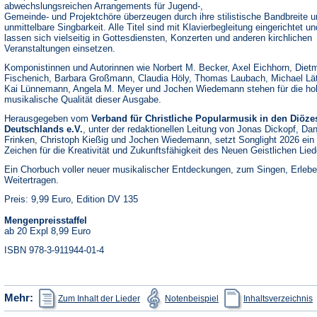
abwechslungsreichen Arrangements für Jugend-,
Gemeinde- und Projektchöre überzeugen durch ihre stilistische Bandbreite u
unmittelbare Singbarkeit. Alle Titel sind mit Klavierbegleitung eingerichtet un
lassen sich vielseitig in Gottesdiensten, Konzerten und anderen kirchlichen
Veranstaltungen einsetzen.
Komponistinnen und Autorinnen wie Norbert M. Becker, Axel Eichhorn, Diet
Fischenich, Barbara Großmann, Claudia Höly, Thomas Laubach, Michael Lä
Kai Lünnemann, Angela M. Meyer und Jochen Wiedemann stehen für die ho
musikalische Qualität dieser Ausgabe.
Herausgegeben vom
Verband für Christliche Popularmusik in den Diöze
Deutschlands e.V.
, unter der redaktionellen Leitung von Jonas Dickopf, Dan
Frinken, Christoph Kießig und Jochen Wiedemann, setzt Songlight 2026 ein
Zeichen für die Kreativität und Zukunftsfähigkeit des Neuen Geistlichen Lied
Ein Chorbuch voller neuer musikalischer Entdeckungen, zum Singen, Erleb
Weitertragen.
Preis: 9,99 Euro, Edition DV 135
Mengenpreisstaffel
ab 20 Expl 8,99 Euro
ISBN 978-3-911944-01-4
(Öffnet
(Öffnet
(
Mehr:
Zum Inhalt der Lieder
Notenbeispiel
Inhaltsverzeichnis
in
in
i
einem
einem
e