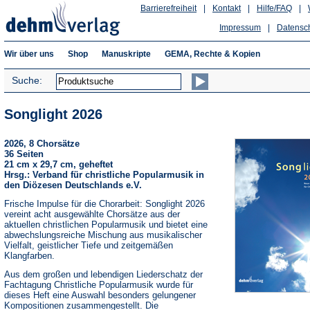
Barrierefreiheit
|
Kontakt
|
Hilfe/FAQ
|
Impressum
|
Datensc
Wir über uns
Shop
Manuskripte
GEMA, Rechte & Kopien
Suche:
Songlight 2026
2026, 8 Chorsätze
36 Seiten
21 cm x 29,7 cm, geheftet
Hrsg.: Verband für christliche Popularmusik in
den Diözesen Deutschlands e.V.
Frische Impulse für die Chorarbeit: Songlight 2026
vereint acht ausgewählte Chorsätze aus der
aktuellen christlichen Popularmusik und bietet eine
abwechslungsreiche Mischung aus musikalischer
Vielfalt, geistlicher Tiefe und zeitgemäßen
Klangfarben.
Aus dem großen und lebendigen Liederschatz der
Fachtagung Christliche Popularmusik wurde für
dieses Heft eine Auswahl besonders gelungener
Kompositionen zusammengestellt. Die