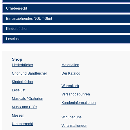
Urheberrecht
Ein anziehendes NGL T-Shirt
Kinderbücher
Leselust
Shop
Liederbücher
Materialien
(Öffnet
Chor und Bandbücher
Der Katalog
in
einem
Kinderbücher
neuen
Warenkorb
Tab)
Leselust
Versandgebühren
Musicals / Oratorien
Kundeninformationen
Musik und CD´s
Messen
Wir über uns
Urheberrecht
(Öffnet
Veranstaltungen
in