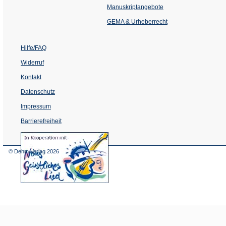
einem
Manuskriptangebote
neuen
Tab)
GEMA & Urheberrecht
Hilfe/FAQ
Widerruf
Kontakt
Datenschutz
Impressum
Barrierefreiheit
(Öffnet
in
einem
© Dehm Verlag
2026
neuen
Tab)