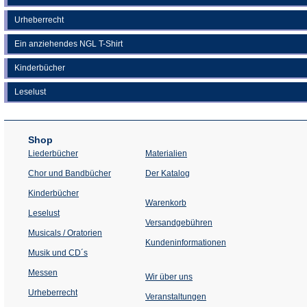
Urheberrecht
Ein anziehendes NGL T-Shirt
Kinderbücher
Leselust
Shop
Liederbücher
Materialien
(Öffnet
Chor und Bandbücher
Der Katalog
in
einem
Kinderbücher
neuen
Warenkorb
Tab)
Leselust
Versandgebühren
Musicals / Oratorien
Kundeninformationen
Musik und CD´s
Messen
Wir über uns
Urheberrecht
(Öffnet
Veranstaltungen
in