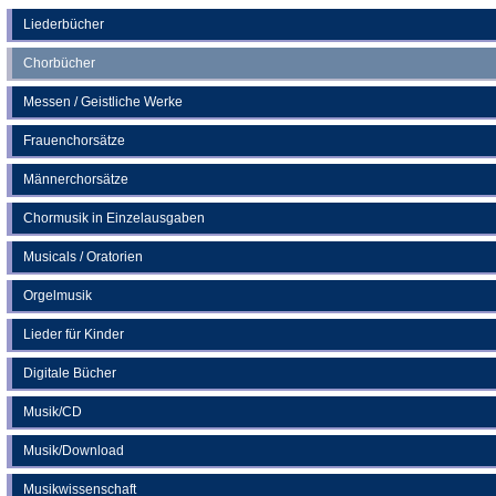
einem
neuen
Liederbücher
Tab)
Chorbücher
Messen / Geistliche Werke
Frauenchorsätze
Männerchorsätze
Chormusik in Einzelausgaben
Musicals / Oratorien
Orgelmusik
Lieder für Kinder
Digitale Bücher
Musik/CD
Musik/Download
Musikwissenschaft