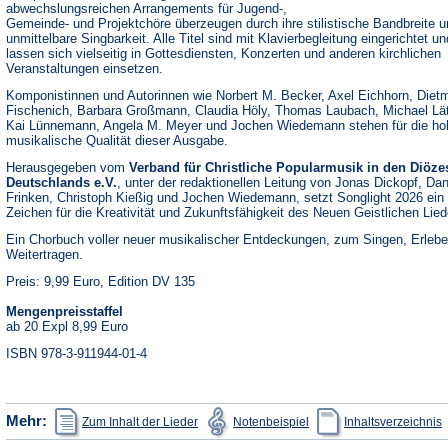
abwechslungsreichen Arrangements für Jugend-,
Gemeinde- und Projektchöre überzeugen durch ihre stilistische Bandbreite u
unmittelbare Singbarkeit. Alle Titel sind mit Klavierbegleitung eingerichtet un
lassen sich vielseitig in Gottesdiensten, Konzerten und anderen kirchlichen
Veranstaltungen einsetzen.
Komponistinnen und Autorinnen wie Norbert M. Becker, Axel Eichhorn, Diet
Fischenich, Barbara Großmann, Claudia Höly, Thomas Laubach, Michael Lä
Kai Lünnemann, Angela M. Meyer und Jochen Wiedemann stehen für die ho
musikalische Qualität dieser Ausgabe.
Herausgegeben vom
Verband für Christliche Popularmusik in den Diöze
Deutschlands e.V.
, unter der redaktionellen Leitung von Jonas Dickopf, Dan
Frinken, Christoph Kießig und Jochen Wiedemann, setzt Songlight 2026 ein
Zeichen für die Kreativität und Zukunftsfähigkeit des Neuen Geistlichen Lied
Ein Chorbuch voller neuer musikalischer Entdeckungen, zum Singen, Erleb
Weitertragen.
Preis: 9,99 Euro, Edition DV 135
Mengenpreisstaffel
ab 20 Expl 8,99 Euro
ISBN 978-3-911944-01-4
(Öffnet
(Öffnet
(
Mehr:
Zum Inhalt der Lieder
Notenbeispiel
Inhaltsverzeichnis
in
in
i
einem
einem
e