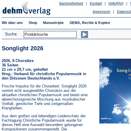
Barrierefreiheit
|
Kontakt
|
Hilfe/FAQ
|
Impressum
|
Datensc
Wir über uns
Shop
Manuskripte
GEMA, Rechte & Kopien
Suche:
Songlight 2026
2026, 8 Chorsätze
36 Seiten
21 cm x 29,7 cm, geheftet
Hrsg.: Verband für christliche Popularmusik in
den Diözesen Deutschlands e.V.
Frische Impulse für die Chorarbeit: Songlight 2026
vereint acht ausgewählte Chorsätze aus der
aktuellen christlichen Popularmusik und bietet eine
abwechslungsreiche Mischung aus musikalischer
Vielfalt, geistlicher Tiefe und zeitgemäßen
Klangfarben.
Aus dem großen und lebendigen Liederschatz der
Fachtagung Christliche Popularmusik wurde für
dieses Heft eine Auswahl besonders gelungener
Kompositionen zusammengestellt. Die