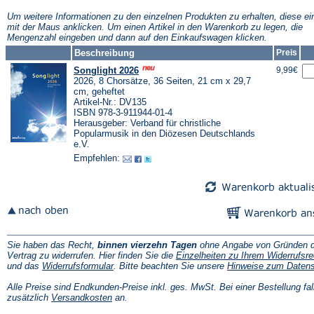
neuen
neuen
n
Tab)
Tab)
T
Um weitere Informationen zu den einzelnen Produkten zu erhalten, diese ei
mit der Maus anklicken. Um einen Artikel in den Warenkorb zu legen, die
Mengenzahl eingeben und dann auf den Einkaufswagen klicken.
Beschreibung
Preis
Songlight 2026
9,99€
2026, 8 Chorsätze, 36 Seiten, 21 cm x 29,7
cm, geheftet
Artikel-Nr.: DV135
ISBN 978-3-911944-01-4
Herausgeber: Verband für christliche
Popularmusik in den Diözesen Deutschlands
e.V.
Empfehlen:
Sie haben das Recht,
binnen vierzehn Tagen
ohne Angabe von Gründen d
Vertrag zu widerrufen. Hier finden Sie die
Einzelheiten zu Ihrem Widerrufsre
(Öffnet
und das
Widerrufsformular
. Bitte beachten Sie unsere
Hinweise zum Daten
in
einem
Alle Preise sind Endkunden-Preise inkl. ges. MwSt. Bei einer Bestellung fal
neuen
(Öffnet
zusätzlich
Versandkosten
an.
Tab)
in