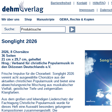
Barrierefreiheit
|
Kontakt
|
Hilfe/FAQ
|
Impressum
|
Datensc
Wir über uns
Shop
Manuskripte
GEMA, Rechte & Kopien
Suche:
Songlight 2026
2026, 8 Chorsätze
36 Seiten
21 cm x 29,7 cm, geheftet
Hrsg.: Verband für christliche Popularmusik in
den Diözesen Deutschlands e.V.
Frische Impulse für die Chorarbeit: Songlight 2026
vereint acht ausgewählte Chorsätze aus der
aktuellen christlichen Popularmusik und bietet eine
abwechslungsreiche Mischung aus musikalischer
Vielfalt, geistlicher Tiefe und zeitgemäßen
Klangfarben.
Aus dem großen und lebendigen Liederschatz der
Fachtagung Christliche Popularmusik wurde für
dieses Heft eine Auswahl besonders gelungener
Kompositionen zusammengestellt. Die