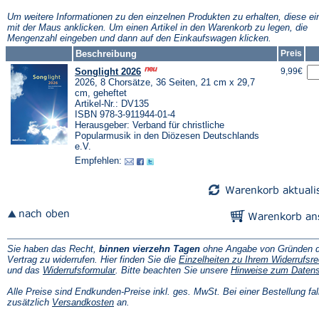
neuen
neuen
n
Tab)
Tab)
T
Um weitere Informationen zu den einzelnen Produkten zu erhalten, diese ei
mit der Maus anklicken. Um einen Artikel in den Warenkorb zu legen, die
Mengenzahl eingeben und dann auf den Einkaufswagen klicken.
Beschreibung
Preis
Songlight 2026
9,99€
2026, 8 Chorsätze, 36 Seiten, 21 cm x 29,7
cm, geheftet
Artikel-Nr.: DV135
ISBN 978-3-911944-01-4
Herausgeber: Verband für christliche
Popularmusik in den Diözesen Deutschlands
e.V.
Empfehlen:
Sie haben das Recht,
binnen vierzehn Tagen
ohne Angabe von Gründen d
Vertrag zu widerrufen. Hier finden Sie die
Einzelheiten zu Ihrem Widerrufsre
(Öffnet
und das
Widerrufsformular
. Bitte beachten Sie unsere
Hinweise zum Daten
in
einem
Alle Preise sind Endkunden-Preise inkl. ges. MwSt. Bei einer Bestellung fal
neuen
(Öffnet
zusätzlich
Versandkosten
an.
Tab)
in