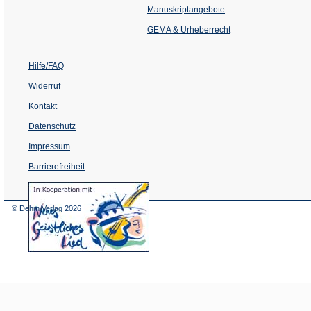
einem
Manuskriptangebote
neuen
Tab)
GEMA & Urheberrecht
Hilfe/FAQ
Widerruf
Kontakt
Datenschutz
Impressum
Barrierefreiheit
(Öffnet
in
einem
© Dehm Verlag
2026
neuen
Tab)