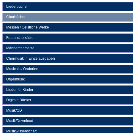
einem
neuen
Liederbücher
Tab)
Chorbücher
Messen / Geistliche Werke
Frauenchorsätze
Männerchorsätze
Chormusik in Einzelausgaben
Musicals / Oratorien
Orgelmusik
Lieder für Kinder
Digitale Bücher
Musik/CD
Musik/Download
Musikwissenschaft