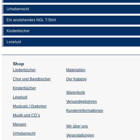
Urheberrecht
Ein anziehendes NGL T-Shirt
Kinderbücher
Leselust
Shop
Liederbücher
Materialien
(Öffnet
Chor und Bandbücher
Der Katalog
in
einem
Kinderbücher
neuen
Warenkorb
Tab)
Leselust
Versandgebühren
Musicals / Oratorien
Kundeninformationen
Musik und CD´s
Messen
Wir über uns
Urheberrecht
(Öffnet
Veranstaltungen
in