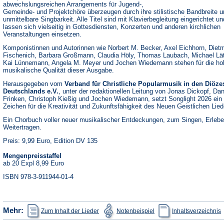
abwechslungsreichen Arrangements für Jugend-,
Gemeinde- und Projektchöre überzeugen durch ihre stilistische Bandbreite u
unmittelbare Singbarkeit. Alle Titel sind mit Klavierbegleitung eingerichtet un
lassen sich vielseitig in Gottesdiensten, Konzerten und anderen kirchlichen
Veranstaltungen einsetzen.
Komponistinnen und Autorinnen wie Norbert M. Becker, Axel Eichhorn, Diet
Fischenich, Barbara Großmann, Claudia Höly, Thomas Laubach, Michael Lä
Kai Lünnemann, Angela M. Meyer und Jochen Wiedemann stehen für die ho
musikalische Qualität dieser Ausgabe.
Herausgegeben vom
Verband für Christliche Popularmusik in den Diöze
Deutschlands e.V.
, unter der redaktionellen Leitung von Jonas Dickopf, Dan
Frinken, Christoph Kießig und Jochen Wiedemann, setzt Songlight 2026 ein
Zeichen für die Kreativität und Zukunftsfähigkeit des Neuen Geistlichen Lied
Ein Chorbuch voller neuer musikalischer Entdeckungen, zum Singen, Erleb
Weitertragen.
Preis: 9,99 Euro, Edition DV 135
Mengenpreisstaffel
ab 20 Expl 8,99 Euro
ISBN 978-3-911944-01-4
(Öffnet
(Öffnet
(
Mehr:
Zum Inhalt der Lieder
Notenbeispiel
Inhaltsverzeichnis
in
in
i
einem
einem
e