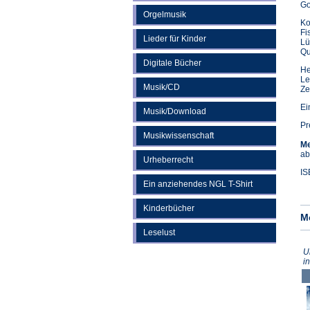
Go
Orgelmusik
Ko
Fi
Lieder für Kinder
Lü
Qu
Digitale Bücher
He
Le
Musik/CD
Ze
Ei
Musik/Download
Pr
Musikwissenschaft
Me
ab
Urheberrecht
IS
Ein anziehendes NGL T-Shirt
Kinderbücher
M
Leselust
U
i