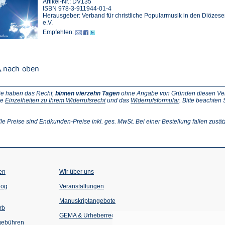
Artikel-Nr.: DV135
ISBN 978-3-911944-01-4
Herausgeber: Verband für christliche Popularmusik in den Diözes
e.V.
Empfehlen:
ie haben das Recht,
binnen vierzehn Tagen
ohne Angabe von Gründen diesen Vertr
(Öffnet
(Öffnet
ie
Einzelheiten zu Ihrem Widerrufsrecht
und das
Widerrufsformular
. Bitte beachten
ffnet
in
in
einem
einem
inem
neuen
neuen
lle Preise sind Endkunden-Preise inkl. ges. MwSt. Bei einer Bestellung fallen zusät
euen
Tab)
Tab)
ab)
en
Wir über uns
(Öffnet
(Öffnet
log
Veranstaltungen
in
in
einem
einem
Manuskriptangebote
neuen
neuen
rb
Tab)
Tab)
GEMA & Urheberrecht
gebühren