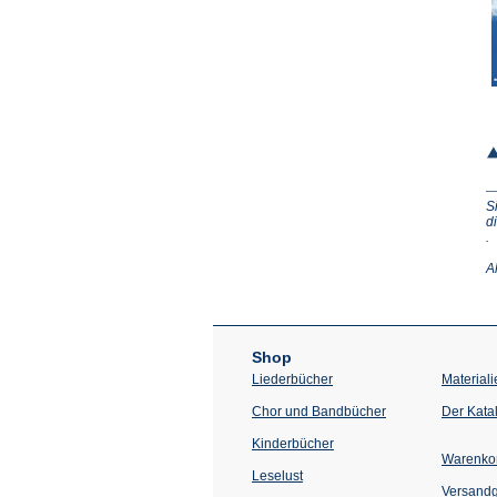
S
d
(Ö
.
in
e
A
n
T
Shop
Liederbücher
Materiali
Chor und Bandbücher
Der Kata
Kinderbücher
Warenko
Leselust
Versand