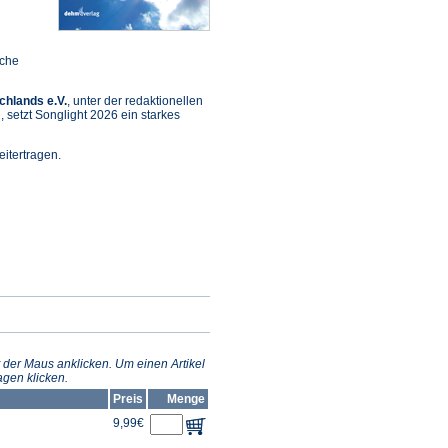
sche
chlands e.V.
, unter der redaktionellen
setzt Songlight 2026 ein starkes
itertragen.
et
m
n
 der Maus anklicken. Um einen Artikel
gen klicken.
Preis
Menge
9,99€