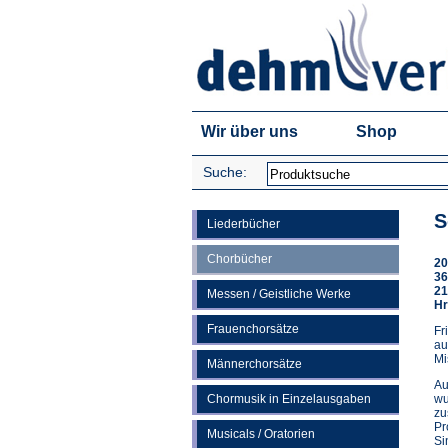
Wir über uns
Shop
Suche:
S
Liederbücher
Chorbücher
20
36
21
Messen / Geistliche Werke
Hr
Frauenchorsätze
Fr
au
Mi
Männerchorsätze
Au
Chormusik in Einzelausgaben
wu
zu
Pr
Musicals / Oratorien
Si