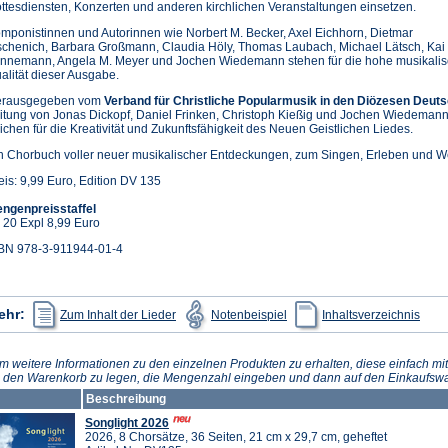
ttesdiensten, Konzerten und anderen kirchlichen Veranstaltungen einsetzen.
mponistinnen und Autorinnen wie Norbert M. Becker, Axel Eichhorn, Dietmar
schenich, Barbara Großmann, Claudia Höly, Thomas Laubach, Michael Lätsch, Kai
nnemann, Angela M. Meyer und Jochen Wiedemann stehen für die hohe musikali
alität dieser Ausgabe.
rausgegeben vom
Verband für Christliche Popularmusik in den Diözesen Deuts
itung von Jonas Dickopf, Daniel Frinken, Christoph Kießig und Jochen Wiedemann, 
ichen für die Kreativität und Zukunftsfähigkeit des Neuen Geistlichen Liedes.
n Chorbuch voller neuer musikalischer Entdeckungen, zum Singen, Erleben und We
eis: 9,99 Euro, Edition DV 135
ngenpreisstaffel
 20 Expl 8,99 Euro
BN 978-3-911944-01-4
(Öffnet
(Öffnet
(Öffn
ehr:
Zum Inhalt der Lieder
Notenbeispiel
Inhaltsverzeichnis
in
in
in
einem
einem
eine
neuen
neuen
neue
Tab)
Tab)
Tab)
m weitere Informationen zu den einzelnen Produkten zu erhalten, diese einfach mit
n den Warenkorb zu legen, die Mengenzahl eingeben und dann auf den Einkaufswa
Beschreibung
Songlight 2026
2026, 8 Chorsätze, 36 Seiten, 21 cm x 29,7 cm, geheftet