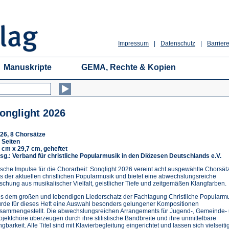
Impressum
|
Datenschutz
|
Barriere
Manuskripte
GEMA, Rechte & Kopien
onglight 2026
26, 8 Chorsätze
 Seiten
 cm x 29,7 cm, geheftet
sg.: Verband für christliche Popularmusik in den Diözesen Deutschlands e.V.
ische Impulse für die Chorarbeit: Songlight 2026 vereint acht ausgewählte Chorsät
s der aktuellen christlichen Popularmusik und bietet eine abwechslungsreiche
schung aus musikalischer Vielfalt, geistlicher Tiefe und zeitgemäßen Klangfarben.
s dem großen und lebendigen Liederschatz der Fachtagung Christliche Popularm
rde für dieses Heft eine Auswahl besonders gelungener Kompositionen
sammengestellt. Die abwechslungsreichen Arrangements für Jugend-, Gemeinde-
ojektchöre überzeugen durch ihre stilistische Bandbreite und ihre unmittelbare
ngbarkeit. Alle Titel sind mit Klavierbegleitung eingerichtet und lassen sich vielseitig