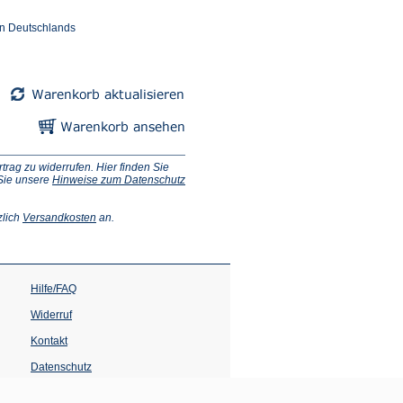
en Deutschlands
ag zu widerrufen. Hier finden Sie
 Sie unsere
Hinweise zum Datenschutz
(Öffnet
zlich
Versandkosten
an.
in
einem
neuen
Tab)
Hilfe/FAQ
Widerruf
Kontakt
Datenschutz
Impressum