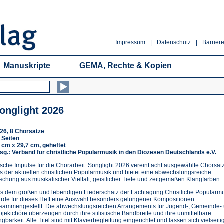
Impressum
|
Datenschutz
|
Barriere
Manuskripte
GEMA, Rechte & Kopien
onglight 2026
26, 8 Chorsätze
 Seiten
 cm x 29,7 cm, geheftet
sg.: Verband für christliche Popularmusik in den Diözesen Deutschlands e.V.
ische Impulse für die Chorarbeit: Songlight 2026 vereint acht ausgewählte Chorsät
s der aktuellen christlichen Popularmusik und bietet eine abwechslungsreiche
schung aus musikalischer Vielfalt, geistlicher Tiefe und zeitgemäßen Klangfarben.
s dem großen und lebendigen Liederschatz der Fachtagung Christliche Popularm
rde für dieses Heft eine Auswahl besonders gelungener Kompositionen
sammengestellt. Die abwechslungsreichen Arrangements für Jugend-, Gemeinde-
ojektchöre überzeugen durch ihre stilistische Bandbreite und ihre unmittelbare
ngbarkeit. Alle Titel sind mit Klavierbegleitung eingerichtet und lassen sich vielseitig