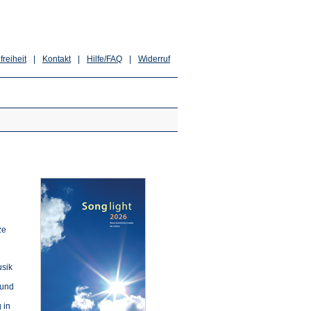
freiheit
|
Kontakt
|
Hilfe/FAQ
|
Widerruf
ze
usik
 und
 in