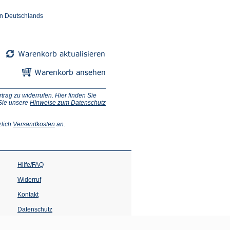
en Deutschlands
ag zu widerrufen. Hier finden Sie
 Sie unsere
Hinweise zum Datenschutz
(Öffnet
zlich
Versandkosten
an.
in
einem
neuen
Tab)
Hilfe/FAQ
Widerruf
Kontakt
Datenschutz
Impressum