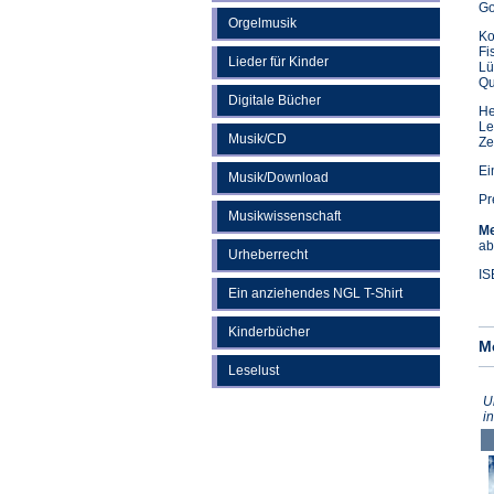
Go
Orgelmusik
Ko
Fi
Lieder für Kinder
Lü
Qu
Digitale Bücher
He
Le
Musik/CD
Ze
Ei
Musik/Download
Pr
Musikwissenschaft
Me
ab
Urheberrecht
IS
Ein anziehendes NGL T-Shirt
Kinderbücher
M
Leselust
U
i