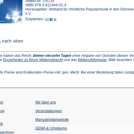
Artikel-Nr.: DV135
ISBN 978-3-911944-01-4
Herausgeber: Verband für christliche Popularmusik in den Diözes
e.V.
Empfehlen:
ie haben das Recht,
binnen vierzehn Tagen
ohne Angabe von Gründen diesen Vertr
(Öffnet
(Öffnet
ie
Einzelheiten zu Ihrem Widerrufsrecht
und das
Widerrufsformular
. Bitte beachten
ffnet
in
in
einem
einem
inem
neuen
neuen
lle Preise sind Endkunden-Preise inkl. ges. MwSt. Bei einer Bestellung fallen zusät
euen
Tab)
Tab)
ab)
en
Wir über uns
(Öffnet
(Öffnet
log
Veranstaltungen
in
in
einem
einem
Manuskriptangebote
neuen
neuen
rb
Tab)
Tab)
GEMA & Urheberrecht
gebühren