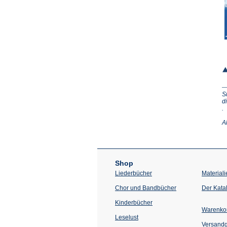
S
d
(Ö
.
in
e
A
n
T
Shop
Liederbücher
Materiali
Chor und Bandbücher
Der Kata
Kinderbücher
Warenko
Leselust
Versand