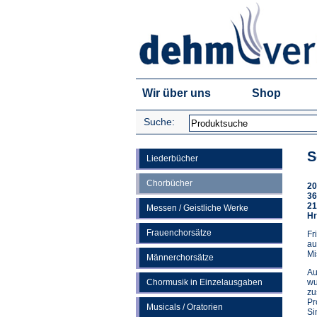
Wir über uns
Shop
Suche:
S
Liederbücher
Chorbücher
20
36
21
Messen / Geistliche Werke
Hr
Frauenchorsätze
Fr
au
Mi
Männerchorsätze
Au
Chormusik in Einzelausgaben
wu
zu
Pr
Musicals / Oratorien
Si