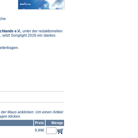
sche
chlands e.V.
, unter der redaktionellen
setzt Songlight 2026 ein starkes
itertragen.
et
m
n
 der Maus anklicken. Um einen Artikel
gen klicken.
Preis
Menge
9,99€