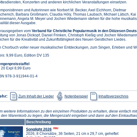
ttesdiensten, Konzerten und anderen kirchlichen Veranstaltungen einsetzen.
mponistinnen und Autorinnen wie Norbert M. Becker, Axel Eichhorn, Dietmar
schenich, Barbara Großmann, Claudia Höly, Thomas Laubach, Michael Lätsch, Kai
nnemann, Angela M. Meyer und Jochen Wiedemann stehen für die hohe musikali
alität dieser Ausgabe.
rausgegeben vom
Verband für Christliche Popularmusik in den Diözesen Deuts
itung von Jonas Dickopf, Daniel Frinken, Christoph Kießig und Jochen Wiedemann, 
ichen für die Kreativität und Zukunftsfähigkeit des Neuen Geistlichen Liedes.
n Chorbuch voller neuer musikalischer Entdeckungen, zum Singen, Erleben und We
eis: 9,99 Euro, Edition DV 135
ngenpreisstaffel
 20 Expl 8,99 Euro
BN 978-3-911944-01-4
(Öffnet
(Öffnet
(Öffn
ehr:
Zum Inhalt der Lieder
Notenbeispiel
Inhaltsverzeichnis
in
in
in
einem
einem
eine
neuen
neuen
neue
Tab)
Tab)
Tab)
m weitere Informationen zu den einzelnen Produkten zu erhalten, diese einfach mit
n den Warenkorb zu legen, die Mengenzahl eingeben und dann auf den Einkaufswa
Beschreibung
Songlight 2026
2026, 8 Chorsätze, 36 Seiten, 21 cm x 29,7 cm, geheftet