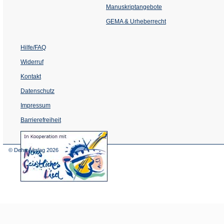
einem
Manuskriptangebote
neuen
Tab)
GEMA & Urheberrecht
Hilfe/FAQ
Widerruf
Kontakt
Datenschutz
Impressum
Barrierefreiheit
(Öffnet
in
einem
© Dehm Verlag
2026
neuen
Tab)