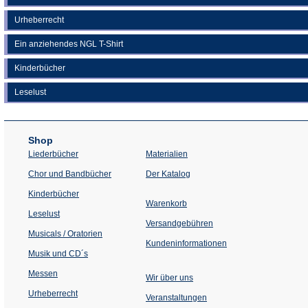
Urheberrecht
Ein anziehendes NGL T-Shirt
Kinderbücher
Leselust
Shop
Liederbücher
Materialien
(Öffnet
Chor und Bandbücher
Der Katalog
in
einem
Kinderbücher
neuen
Warenkorb
Tab)
Leselust
Versandgebühren
Musicals / Oratorien
Kundeninformationen
Musik und CD´s
Messen
Wir über uns
Urheberrecht
(Öffnet
Veranstaltungen
in