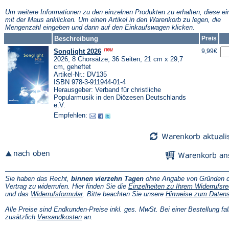
neuen
neuen
n
Tab)
Tab)
T
Um weitere Informationen zu den einzelnen Produkten zu erhalten, diese ei
mit der Maus anklicken. Um einen Artikel in den Warenkorb zu legen, die
Mengenzahl eingeben und dann auf den Einkaufswagen klicken.
Beschreibung
Preis
Songlight 2026
9,99€
2026, 8 Chorsätze, 36 Seiten, 21 cm x 29,7
cm, geheftet
Artikel-Nr.: DV135
ISBN 978-3-911944-01-4
Herausgeber: Verband für christliche
Popularmusik in den Diözesen Deutschlands
e.V.
Empfehlen:
Sie haben das Recht,
binnen vierzehn Tagen
ohne Angabe von Gründen d
Vertrag zu widerrufen. Hier finden Sie die
Einzelheiten zu Ihrem Widerrufsre
(Öffnet
und das
Widerrufsformular
. Bitte beachten Sie unsere
Hinweise zum Daten
in
einem
Alle Preise sind Endkunden-Preise inkl. ges. MwSt. Bei einer Bestellung fal
neuen
(Öffnet
zusätzlich
Versandkosten
an.
Tab)
in