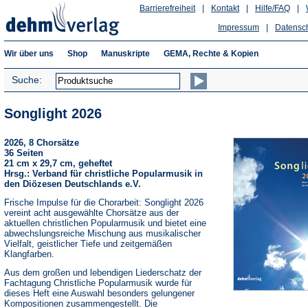
Barrierefreiheit
|
Kontakt
|
Hilfe/FAQ
|
Impressum
|
Datensc
Wir über uns
Shop
Manuskripte
GEMA, Rechte & Kopien
Suche:
Songlight 2026
2026, 8 Chorsätze
36 Seiten
21 cm x 29,7 cm, geheftet
Hrsg.: Verband für christliche Popularmusik in
den Diözesen Deutschlands e.V.
Frische Impulse für die Chorarbeit: Songlight 2026
vereint acht ausgewählte Chorsätze aus der
aktuellen christlichen Popularmusik und bietet eine
abwechslungsreiche Mischung aus musikalischer
Vielfalt, geistlicher Tiefe und zeitgemäßen
Klangfarben.
Aus dem großen und lebendigen Liederschatz der
Fachtagung Christliche Popularmusik wurde für
dieses Heft eine Auswahl besonders gelungener
Kompositionen zusammengestellt. Die