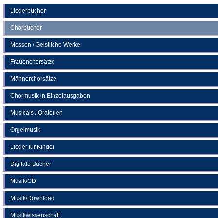
einem
neuen
Liederbücher
Tab)
Chorbücher
Messen / Geistliche Werke
Frauenchorsätze
Männerchorsätze
Chormusik in Einzelausgaben
Musicals / Oratorien
Orgelmusik
Lieder für Kinder
Digitale Bücher
Musik/CD
Musik/Download
Musikwissenschaft