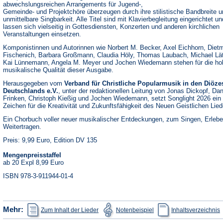
abwechslungsreichen Arrangements für Jugend-,
Gemeinde- und Projektchöre überzeugen durch ihre stilistische Bandbreite u
unmittelbare Singbarkeit. Alle Titel sind mit Klavierbegleitung eingerichtet un
lassen sich vielseitig in Gottesdiensten, Konzerten und anderen kirchlichen
Veranstaltungen einsetzen.
Komponistinnen und Autorinnen wie Norbert M. Becker, Axel Eichhorn, Diet
Fischenich, Barbara Großmann, Claudia Höly, Thomas Laubach, Michael Lä
Kai Lünnemann, Angela M. Meyer und Jochen Wiedemann stehen für die ho
musikalische Qualität dieser Ausgabe.
Herausgegeben vom
Verband für Christliche Popularmusik in den Diöze
Deutschlands e.V.
, unter der redaktionellen Leitung von Jonas Dickopf, Dan
Frinken, Christoph Kießig und Jochen Wiedemann, setzt Songlight 2026 ein
Zeichen für die Kreativität und Zukunftsfähigkeit des Neuen Geistlichen Lied
Ein Chorbuch voller neuer musikalischer Entdeckungen, zum Singen, Erleb
Weitertragen.
Preis: 9,99 Euro, Edition DV 135
Mengenpreisstaffel
ab 20 Expl 8,99 Euro
ISBN 978-3-911944-01-4
(Öffnet
(Öffnet
(
Mehr:
Zum Inhalt der Lieder
Notenbeispiel
Inhaltsverzeichnis
in
in
i
einem
einem
e