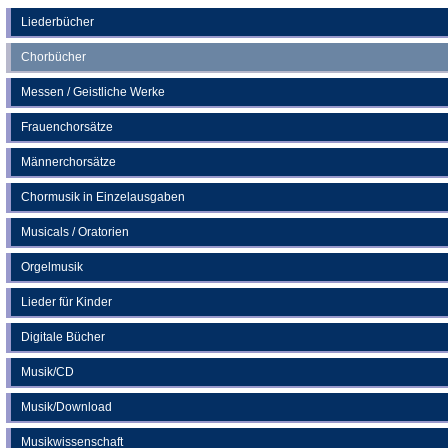
einem
neuen
Liederbücher
Tab)
Chorbücher
Messen / Geistliche Werke
Frauenchorsätze
Männerchorsätze
Chormusik in Einzelausgaben
Musicals / Oratorien
Orgelmusik
Lieder für Kinder
Digitale Bücher
Musik/CD
Musik/Download
Musikwissenschaft