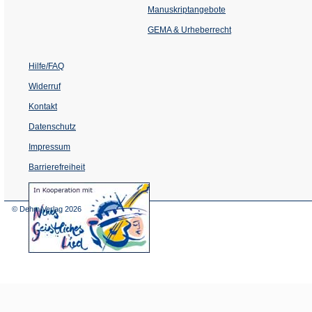
einem
Manuskriptangebote
neuen
Tab)
GEMA & Urheberrecht
Hilfe/FAQ
Widerruf
Kontakt
Datenschutz
Impressum
Barrierefreiheit
(Öffnet
in
einem
© Dehm Verlag
2026
neuen
Tab)