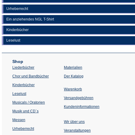
Urheberrecht
Ein anziehendes NGL T-Shirt
Kinderbücher
Leselust
Shop
Liederbücher
Materialien
(Öffnet
Chor und Bandbücher
Der Katalog
in
einem
Kinderbücher
neuen
Warenkorb
Tab)
Leselust
Versandgebühren
Musicals / Oratorien
Kundeninformationen
Musik und CD´s
Messen
Wir über uns
Urheberrecht
(Öffnet
Veranstaltungen
in