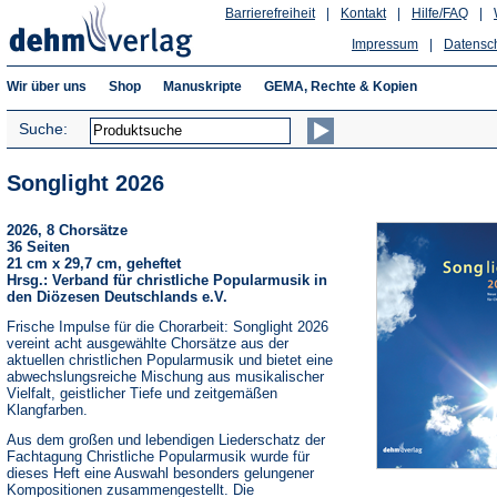
Barrierefreiheit
|
Kontakt
|
Hilfe/FAQ
|
Impressum
|
Datensc
Wir über uns
Shop
Manuskripte
GEMA, Rechte & Kopien
Suche:
Songlight 2026
2026, 8 Chorsätze
36 Seiten
21 cm x 29,7 cm, geheftet
Hrsg.: Verband für christliche Popularmusik in
den Diözesen Deutschlands e.V.
Frische Impulse für die Chorarbeit: Songlight 2026
vereint acht ausgewählte Chorsätze aus der
aktuellen christlichen Popularmusik und bietet eine
abwechslungsreiche Mischung aus musikalischer
Vielfalt, geistlicher Tiefe und zeitgemäßen
Klangfarben.
Aus dem großen und lebendigen Liederschatz der
Fachtagung Christliche Popularmusik wurde für
dieses Heft eine Auswahl besonders gelungener
Kompositionen zusammengestellt. Die