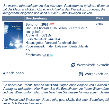
neuen
neuen
n
Tab)
Tab)
T
Um weitere Informationen zu den einzelnen Produkten zu erhalten, diese ei
mit der Maus anklicken. Um einen Artikel in den Warenkorb zu legen, die
Mengenzahl eingeben und dann auf den Einkaufswagen klicken.
Beschreibung
Preis
Songlight 2026
9,99€
2026, 8 Chorsätze, 36 Seiten, 21 cm x 29,7
cm, geheftet
Artikel-Nr.: DV135
ISBN 978-3-911944-01-4
Herausgeber: Verband für christliche
Popularmusik in den Diözesen Deutschlands
e.V.
Empfehlen:
Sie haben das Recht,
binnen vierzehn Tagen
ohne Angabe von Gründen d
Vertrag zu widerrufen. Hier finden Sie die
Einzelheiten zu Ihrem Widerrufsre
(Öffnet
und das
Widerrufsformular
. Bitte beachten Sie unsere
Hinweise zum Daten
in
einem
Alle Preise sind Endkunden-Preise inkl. ges. MwSt. Bei einer Bestellung fal
neuen
(Öffnet
zusätzlich
Versandkosten
an.
Tab)
in