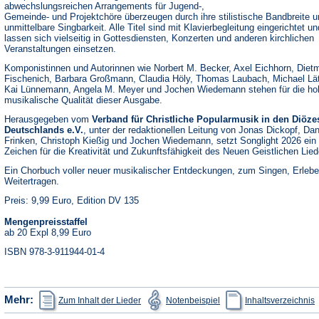
abwechslungsreichen Arrangements für Jugend-,
Gemeinde- und Projektchöre überzeugen durch ihre stilistische Bandbreite u
unmittelbare Singbarkeit. Alle Titel sind mit Klavierbegleitung eingerichtet un
lassen sich vielseitig in Gottesdiensten, Konzerten und anderen kirchlichen
Veranstaltungen einsetzen.
Komponistinnen und Autorinnen wie Norbert M. Becker, Axel Eichhorn, Diet
Fischenich, Barbara Großmann, Claudia Höly, Thomas Laubach, Michael Lä
Kai Lünnemann, Angela M. Meyer und Jochen Wiedemann stehen für die ho
musikalische Qualität dieser Ausgabe.
Herausgegeben vom
Verband für Christliche Popularmusik in den Diöze
Deutschlands e.V.
, unter der redaktionellen Leitung von Jonas Dickopf, Dan
Frinken, Christoph Kießig und Jochen Wiedemann, setzt Songlight 2026 ein
Zeichen für die Kreativität und Zukunftsfähigkeit des Neuen Geistlichen Lied
Ein Chorbuch voller neuer musikalischer Entdeckungen, zum Singen, Erleb
Weitertragen.
Preis: 9,99 Euro, Edition DV 135
Mengenpreisstaffel
ab 20 Expl 8,99 Euro
ISBN 978-3-911944-01-4
(Öffnet
(Öffnet
(
Mehr:
Zum Inhalt der Lieder
Notenbeispiel
Inhaltsverzeichnis
in
in
i
einem
einem
e