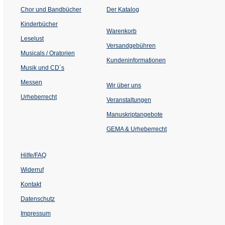
(Öffnet
Chor und Bandbücher
Der Katalog
in
einem
Kinderbücher
neuen
Warenkorb
Tab)
Leselust
Versandgebühren
Musicals / Oratorien
Kundeninformationen
Musik und CD´s
Messen
Wir über uns
Urheberrecht
(Öffnet
Veranstaltungen
in
einem
Manuskriptangebote
neuen
Tab)
GEMA & Urheberrecht
Hilfe/FAQ
Widerruf
Kontakt
Datenschutz
Impressum