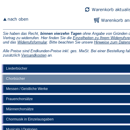
Sie haben das Recht,
binnen vierzehn Tagen
ohne Angabe von Gründen d
Vertrag zu widerrufen. Hier finden Sie die
Einzelheiten zu Ihrem Widerrufsre
(Öffnet
und das
Widerrufsformular
. Bitte beachten Sie unsere
Hinweise zum Daten
in
einem
Alle Preise sind Endkunden-Preise inkl. ges. MwSt. Bei einer Bestellung fal
neuen
(Öffnet
zusätzlich
Versandkosten
an.
Tab)
in
einem
neuen
Liederbücher
Tab)
Chorbücher
Messen / Geistliche Werke
Frauenchorsätze
Männerchorsätze
Chormusik in Einzelausgaben
Musicals / Oratorien