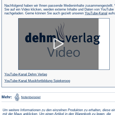
Nachfolgend haben wir Ihnen passende Medieninhalte zusammengestellt.
Sie auf ein Video klicken, werden externe Inhalte und Daten von YouTube
(Öffne
nachgeladen. Gerne können Sie auch gezielt unseren
YouTube-Kanal
aufr
in
eine
neue
Tab)
(Öffnet
YouTube-Kanal Dehm Verlag
in
(Öffnet
YouTube-Kanal Musikfortbildung Spiekeroog
einem
in
neuen
einem
(Öffnet
Mehr:
Notenbeispiel
in
Tab)
neuen
einem
neuen
Tab)
Tab)
Um weitere Informationen zu den einzelnen Produkten zu erhalten, diese ei
mit der Maus anklicken. Um einen Artikel in den Warenkorb zu legen, die