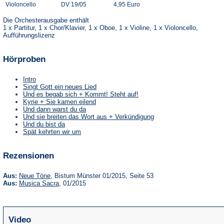
Violoncello
DV 19/05
4,95 Euro
Die Orchesterausgabe enthält
1 x Partitur, 1 x Chor/Klavier, 1 x Oboe, 1 x Violine, 1 x Violoncello,
Aufführungslizenz
Hörproben
Intro
Singt Gott ein neues Lied
Und es begab sich + Kommt! Steht auf!
Kyrie + Sie kamen eilend
Und dann warst du da
Und sie breiten das Wort aus + Verkündigung
Und du bist da
Spät kehrten wir um
Rezensionen
(Öffnet
Aus:
Neue Töne
, Bistum Münster 01/2015, Seite 53
in
(Öffnet
Aus:
Musica Sacra
, 01/2015
einem
in
neuen
einem
Tab)
neuen
Tab)
Video