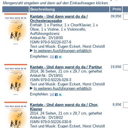
Mengenzahl eingeben und dann auf den Einkaufswagen klicken.
Beschreibung
Preis
Kantate - Und dann warst du da /
39,95€
Orchesterausgabe
Enthält: 1 x Partitur, 1 x Chor/Klavier, 1 x
Oboe, 1 x Violine, 1 x Violoncello,
Aufführungslizenz
Artikel-Nr.: DV19/00
ISMN 979-0-50226-027-9
Text und Musik: Eugen Eckert, Horst Christill
In weiteren Ausführungen erhältlich
Empfehlen:
Kantate - Und dann warst du da / Partitur
19,95€
2014, 36 Seiten, 21 cm x 29,7 cm, geheftet
Artikel-Nr.: DV19/01
ISMN 979-0-50226-029-3
Text und Musik: Eugen Eckert, Horst Christill
In weiteren Ausführungen erhältlich
Empfehlen:
Kantate - Und dann warst du da / Chor,
9,95€
Klavier
2014, 24 Seiten, 21 cm x 29,7 cm, geheftet
Artikel-Nr.: DV19/02
ISMN 979-0-50226-030-9
Text und Musik: Eugen Eckert, Horst Christill