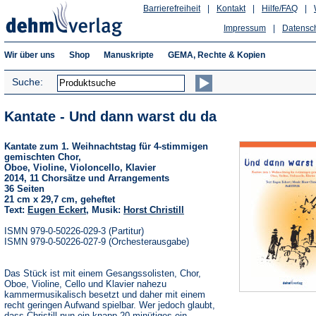
Barrierefreiheit
|
Kontakt
|
Hilfe/FAQ
|
Impressum
|
Datensc
Wir über uns
Shop
Manuskripte
GEMA, Rechte & Kopien
Suche:
Kantate - Und dann warst du da
Kantate zum 1. Weihnachtstag für 4-stimmigen
gemischten Chor,
Oboe, Violine, Violoncello, Klavier
2014, 11 Chorsätze und Arrangements
36 Seiten
21 cm x 29,7 cm, geheftet
Text:
Eugen Eckert
, Musik:
Horst Christill
ISMN 979-0-50226-029-3 (Partitur)
ISMN 979-0-50226-027-9 (Orchesterausgabe)
Das Stück ist mit einem Gesangssolisten, Chor,
Oboe, Violine, Cello und Klavier nahezu
kammermusikalisch besetzt und daher mit einem
recht geringen Aufwand spielbar. Wer jedoch glaubt,
dass Christill nun ein knapp 20-minütiges ein