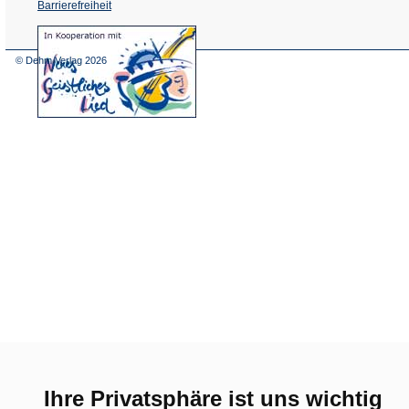
Barrierefreiheit
(Öffnet
in
einem
© Dehm Verlag
2026
neuen
Tab)
Ihre Privatsphäre ist uns wichtig