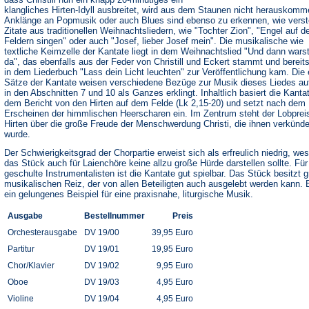
klangliches Hirten-Idyll ausbreitet, wird aus dem Staunen nicht herauskomm
Anklänge an Popmusik oder auch Blues sind ebenso zu erkennen, wie verst
Zitate aus traditionellen Weihnachtsliedern, wie "Tochter Zion", "Engel auf d
Feldern singen" oder auch "Josef, lieber Josef mein". Die musikalische wie
textliche Keimzelle der Kantate liegt in dem Weihnachtslied "Und dann wars
da", das ebenfalls aus der Feder von Christill und Eckert stammt und bereit
in dem Liederbuch "Lass dein Licht leuchten" zur Veröffentlichung kam. Die 
Sätze der Kantate weisen verschiedene Bezüge zur Musik dieses Liedes au
in den Abschnitten 7 und 10 als Ganzes erklingt. Inhaltlich basiert die Kanta
dem Bericht von den Hirten auf dem Felde (Lk 2,15-20) und setzt nach dem
Erscheinen der himmlischen Heerscharen ein. Im Zentrum steht der Lobprei
Hirten über die große Freude der Menschwerdung Christi, die ihnen verkünde
wurde.
Der Schwierigkeitsgrad der Chorpartie erweist sich als erfreulich niedrig, we
das Stück auch für Laienchöre keine allzu große Hürde darstellen sollte. Für
geschulte Instrumentalisten ist die Kantate gut spielbar. Das Stück besitzt 
musikalischen Reiz, der von allen Beteiligten auch ausgelebt werden kann. E
ein gelungenes Beispiel für eine praxisnahe, liturgische Musik.
Ausgabe
Bestellnummer
Preis
Orchesterausgabe
DV 19/00
39,95 Euro
Partitur
DV 19/01
19,95 Euro
Chor/Klavier
DV 19/02
9,95 Euro
Oboe
DV 19/03
4,95 Euro
Violine
DV 19/04
4,95 Euro