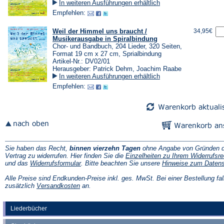
In weiteren Ausführungen erhältlich
Empfehlen:
Weil der Himmel uns braucht /
34,95€
Musikerausgabe in Spiralbindung
Chor- und Bandbuch, 204 Lieder, 320 Seiten,
Format 19 cm x 27 cm, Sprialbindung
Artikel-Nr.: DV02/01
Herausgeber: Patrick Dehm, Joachim Raabe
In weiteren Ausführungen erhältlich
Empfehlen:
Sie haben das Recht,
binnen vierzehn Tagen
ohne Angabe von Gründen d
Vertrag zu widerrufen. Hier finden Sie die
Einzelheiten zu Ihrem Widerrufsre
(Öffnet
und das
Widerrufsformular
. Bitte beachten Sie unsere
Hinweise zum Daten
in
einem
Alle Preise sind Endkunden-Preise inkl. ges. MwSt. Bei einer Bestellung fal
neuen
(Öffnet
zusätzlich
Versandkosten
an.
Tab)
in
einem
neuen
Liederbücher
Tab)