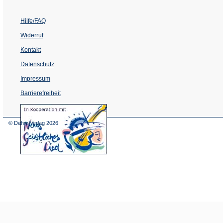
Hilfe/FAQ
Widerruf
Kontakt
Datenschutz
Impressum
Barrierefreiheit
(Öffnet
in
einem
© Dehm Verlag
2026
neuen
Tab)