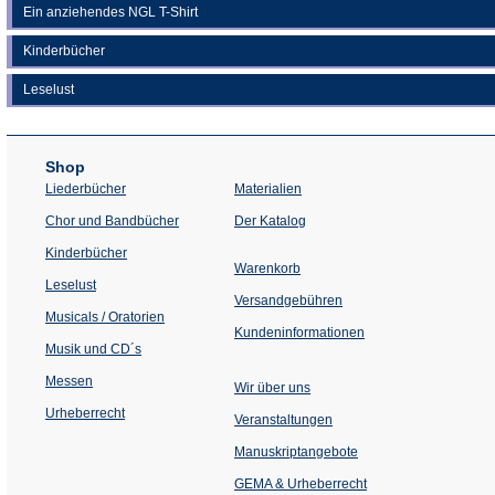
Ein anziehendes NGL T-Shirt
Kinderbücher
Leselust
Shop
Liederbücher
Materialien
(Öffnet
Chor und Bandbücher
Der Katalog
in
einem
Kinderbücher
neuen
Warenkorb
Tab)
Leselust
Versandgebühren
Musicals / Oratorien
Kundeninformationen
Musik und CD´s
Messen
Wir über uns
Urheberrecht
(Öffnet
Veranstaltungen
in
einem
Manuskriptangebote
neuen
Tab)
GEMA & Urheberrecht