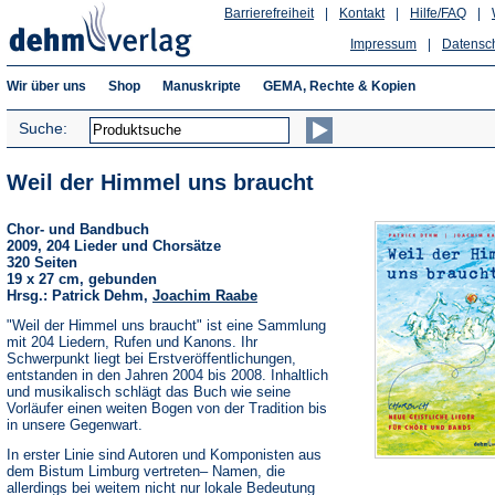
Barrierefreiheit
|
Kontakt
|
Hilfe/FAQ
|
Impressum
|
Datensc
Wir über uns
Shop
Manuskripte
GEMA, Rechte & Kopien
Suche:
Weil der Himmel uns braucht
Chor- und Bandbuch
2009, 204 Lieder und Chorsätze
320 Seiten
19 x 27 cm, gebunden
Hrsg.: Patrick Dehm,
Joachim Raabe
"Weil der Himmel uns braucht" ist eine Sammlung
mit 204 Liedern, Rufen und Kanons. Ihr
Schwerpunkt liegt bei Erstveröffentlichungen,
entstanden in den Jahren 2004 bis 2008. Inhaltlich
und musikalisch schlägt das Buch wie seine
Vorläufer einen weiten Bogen von der Tradition bis
in unsere Gegenwart.
In erster Linie sind Autoren und Komponisten aus
dem Bistum Limburg vertreten– Namen, die
allerdings bei weitem nicht nur lokale Bedeutung