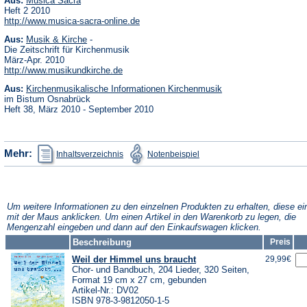
Aus:
Musica Sacra
in
Heft 2 2010
einem
(Öffnet
http://www.musica-sacra-online.de
neuen
in
Tab)
(Öffnet
Aus:
Musik & Kirche
-
einem
in
neuen
Die Zeitschrift für Kirchenmusik
einem
Tab)
März-Apr. 2010
neuen
(Öffnet
http://www.musikundkirche.de
Tab)
in
(Öffnet
Aus:
Kirchenmusikalische Informationen Kirchenmusik
einem
in
neuen
im Bistum Osnabrück
einem
Tab)
Heft 38, März 2010 - September 2010
neuen
Tab)
(Öffnet
(Öffnet
Mehr:
Inhaltsverzeichnis
Notenbeispiel
in
in
einem
einem
neuen
neuen
Tab)
Tab)
Um weitere Informationen zu den einzelnen Produkten zu erhalten, diese ei
mit der Maus anklicken. Um einen Artikel in den Warenkorb zu legen, die
Mengenzahl eingeben und dann auf den Einkaufswagen klicken.
Beschreibung
Preis
Weil der Himmel uns braucht
29,99€
Chor- und Bandbuch, 204 Lieder, 320 Seiten,
Format 19 cm x 27 cm, gebunden
Artikel-Nr.: DV02
ISBN 978-3-9812050-1-5