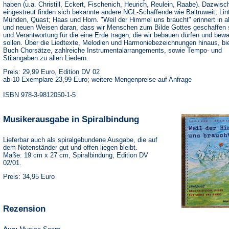
haben (u.a. Christill, Eckert, Fischenich, Heurich, Reulein, Raabe). Dazwisc
eingestreut finden sich bekannte andere NGL-Schaffende wie Baltruweit, Li
Münden, Quast; Haas und Horn. "Weil der Himmel uns braucht" erinnert in a
und neuen Weisen daran, dass wir Menschen zum Bilde Gottes geschaffen 
und Verantwortung für die eine Erde tragen, die wir bebauen dürfen und bew
sollen. Über die Liedtexte, Melodien und Harmoniebezeichnungen hinaus, bi
Buch Chorsätze, zahlreiche Instrumentalarrangements, sowie Tempo- und
Stilangaben zu allen Liedern.
Preis: 29,99 Euro, Edition DV 02
ab 10 Exemplare 23,99 Euro; weitere Mengenpreise auf Anfrage
ISBN 978-3-9812050-1-5
Musikerausgabe in Spiralbindung
Lieferbar auch als spiralgebundene Ausgabe, die auf
dem Notenständer gut und offen liegen bleibt.
Maße: 19 cm x 27 cm, Spiralbindung, Edition DV
02/01.
Preis: 34,95 Euro
Rezension
(Öffnet