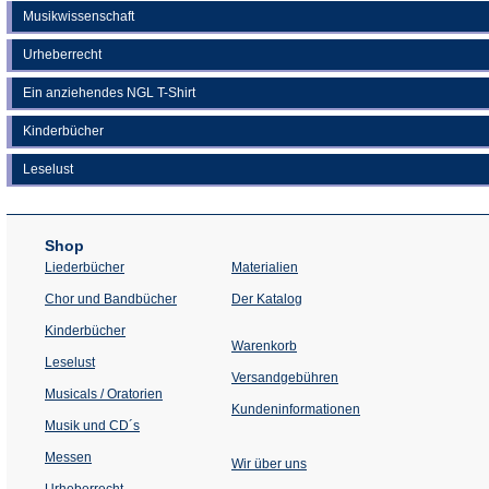
Musikwissenschaft
Urheberrecht
Ein anziehendes NGL T-Shirt
Kinderbücher
Leselust
Shop
Liederbücher
Materialien
(Öffnet
Chor und Bandbücher
Der Katalog
in
einem
Kinderbücher
neuen
Warenkorb
Tab)
Leselust
Versandgebühren
Musicals / Oratorien
Kundeninformationen
Musik und CD´s
Messen
Wir über uns
Urheberrecht