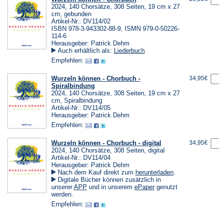
2024, 140 Chorsätze, 308 Seiten, 19 cm x 27
cm, gebunden
Artikel-Nr.: DV114/02
ISBN 978-3-943302-88-9, ISMN 979-0-50226-
114-6
Herausgeber: Patrick Dehm
Auch erhältlich als:
Liederbuch
Empfehlen:
Wurzeln können - Chorbuch -
34,95€
Spiralbindung
2024, 140 Chorsätze, 308 Seiten, 19 cm x 27
cm, Spiralbindung
Artikel-Nr.: DV114/05
Herausgeber: Patrick Dehm
Empfehlen:
Wurzeln können - Chorbuch - digital
34,95€
2024, 140 Chorsätze, 308 Seiten, digital
Artikel-Nr.: DV114/04
Herausgeber: Patrick Dehm
(Öffnet
Nach dem Kauf direkt zum
herunterladen
.
in
Digitale Bücher können zusätzlich in
einem
(Öffnet
(Öffnet
unserer
APP
und in unserem
ePaper
genutzt
neuen
in
in
werden.
Tab)
einem
einem
Empfehlen:
neuen
neuen
Tab)
Tab)