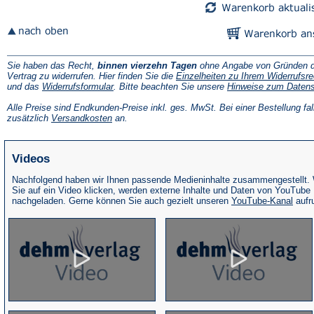
Sie haben das Recht,
binnen vierzehn Tagen
ohne Angabe von Gründen d
Vertrag zu widerrufen. Hier finden Sie die
Einzelheiten zu Ihrem Widerrufsre
(Öffnet
und das
Widerrufsformular
. Bitte beachten Sie unsere
Hinweise zum Daten
in
einem
Alle Preise sind Endkunden-Preise inkl. ges. MwSt. Bei einer Bestellung fal
neuen
(Öffnet
zusätzlich
Versandkosten
an.
Tab)
in
einem
neuen
Videos
Tab)
Nachfolgend haben wir Ihnen passende Medieninhalte zusammengestellt.
Sie auf ein Video klicken, werden externe Inhalte und Daten von YouTube
(Öffne
nachgeladen. Gerne können Sie auch gezielt unseren
YouTube-Kanal
aufr
in
eine
neue
Tab)