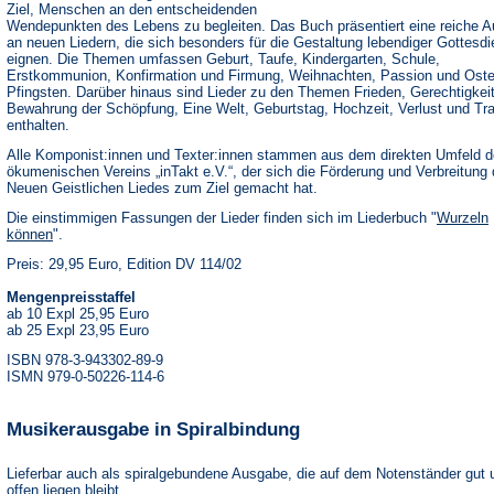
Ziel, Menschen an den entscheidenden
Wendepunkten des Lebens zu begleiten. Das Buch präsentiert eine reiche 
an neuen Liedern, die sich besonders für die Gestaltung lebendiger Gottesdi
eignen. Die Themen umfassen Geburt, Taufe, Kindergarten, Schule,
Erstkommunion, Konfirmation und Firmung, Weihnachten, Passion und Oste
Pfingsten. Darüber hinaus sind Lieder zu den Themen Frieden, Gerechtigkeit
Bewahrung der Schöpfung, Eine Welt, Geburtstag, Hochzeit, Verlust und Tr
enthalten.
Alle Komponist:innen und Texter:innen stammen aus dem direkten Umfeld 
ökumenischen Vereins „inTakt e.V.“, der sich die Förderung und Verbreitung
Neuen Geistlichen Liedes zum Ziel gemacht hat.
Die einstimmigen Fassungen der Lieder finden sich im Liederbuch "
Wurzeln
können
".
Preis: 29,95 Euro, Edition DV 114/02
Mengenpreisstaffel
ab 10 Expl 25,95 Euro
ab 25 Expl 23,95 Euro
ISBN 978-3-943302-89-9
ISMN 979-0-50226-114-6
Musikerausgabe in Spiralbindung
Lieferbar auch als spiralgebundene Ausgabe, die auf dem Notenständer gut 
offen liegen bleibt.