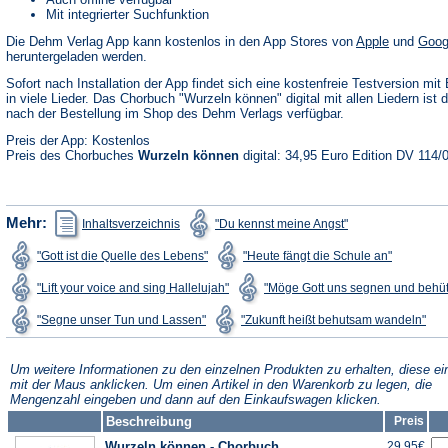
Mit integrierter Suchfunktion
(Öffnet
Die Dehm Verlag App kann kostenlos in den App Stores von
Apple
und
Goog
in
heruntergeladen werden.
einem
neuen
Sofort nach Installation der App findet sich eine kostenfreie Testversion mit 
Tab)
in viele Lieder. Das Chorbuch "Wurzeln können" digital mit allen Liedern ist d
nach der Bestellung im Shop des Dehm Verlags verfügbar.
Preis der App: Kostenlos
Preis des Chorbuches
Wurzeln können
digital: 34,95 Euro Edition DV 114/
(Öffnet
(Öffnet
Mehr:
Inhaltsverzeichnis
"Du kennst meine Angst"
in
in
einem
einem
(Öffnet
(Öffnet
"Gott ist die Quelle des Lebens"
"Heute fängt die Schule an"
neuen
neuen
in
in
Tab)
Tab)
einem
einem
(Öffnet
"Lift your voice and sing Hallelujah"
"Möge Gott uns segnen und behü
neuen
neuen
in
Tab)
Tab)
einem
(Öffnet
(Öff
"Segne unser Tun und Lassen"
"Zukunft heißt behutsam wandeln"
neuen
in
in
Tab)
einem
ein
neuen
neu
Tab)
Tab
Um weitere Informationen zu den einzelnen Produkten zu erhalten, diese ei
mit der Maus anklicken. Um einen Artikel in den Warenkorb zu legen, die
Mengenzahl eingeben und dann auf den Einkaufswagen klicken.
Beschreibung
Preis
Wurzeln können - Chorbuch
29,95€