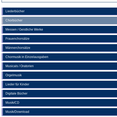
in
einem
Liederbücher
neuen
Chorbücher
Tab)
Messen / Geistliche Werke
Frauenchorsätze
Männerchorsätze
Chormusik in Einzelausgaben
Musicals / Oratorien
Orgelmusik
Lieder für Kinder
Digitale Bücher
Musik/CD
Musik/Download