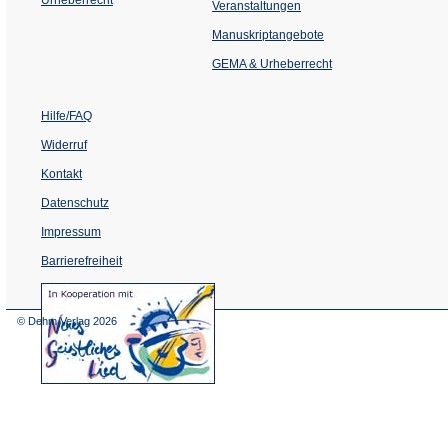
(Öffnet
Veranstaltungen
in
einem
Manuskriptangebote
neuen
Tab)
GEMA & Urheberrecht
Hilfe/FAQ
Widerruf
Kontakt
Datenschutz
Impressum
Barrierefreiheit
(Öffnet
in
einem
© Dehm Verlag
2026
neuen
Tab)