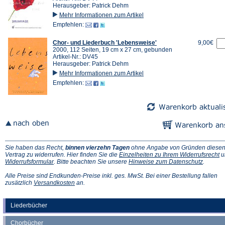
Herausgeber: Patrick Dehm
Mehr Informationen zum Artikel
Empfehlen:
Chor- und Liederbuch 'Lebensweise'
9,00€
2000, 112 Seiten, 19 cm x 27 cm, gebunden
Artikel-Nr.: DV45
Herausgeber: Patrick Dehm
Mehr Informationen zum Artikel
Empfehlen:
Sie haben das Recht,
binnen vierzehn Tagen
ohne Angabe von Gründen diese
(Ö
Vertrag zu widerrufen. Hier finden Sie die
Einzelheiten zu Ihrem Widerrufsrecht
u
(Öffnet
(Öffnet
in
Widerrufsformular
. Bitte beachten Sie unsere
Hinweise zum Datenschutz
.
in
in
e
einem
einem
n
Alle Preise sind Endkunden-Preise inkl. ges. MwSt. Bei einer Bestellung fallen
neuen
(Öffnet
neuen
Ta
zusätzlich
Versandkosten
an.
Tab)
in
Tab)
einem
neuen
Liederbücher
Tab)
Chorbücher