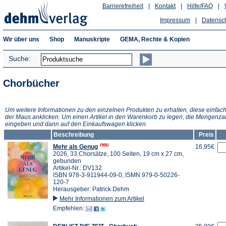
Barrierefreiheit
|
Kontakt
|
Hilfe/FAQ
|
Impressum
|
Datensc
Wir über uns
Shop
Manuskripte
GEMA, Rechte & Kopien
Suche:
Chorbücher
Um weitere Informationen zu den einzelnen Produkten zu erhalten, diese einfach
der Maus anklicken. Um einen Artikel in den Warenkorb zu legen, die Mengenza
eingeben und dann auf den Einkaufswagen klicken.
Beschreibung
Preis
Mehr als Genug
16,95€
2026, 33 Chorsätze, 100 Seiten, 19 cm x 27 cm,
gebunden
Artikel-Nr.: DV132
ISBN 978-3-911944-09-0, ISMN 979-0-50226-
120-7
Herausgeber: Patrick Dehm
Mehr Informationen zum Artikel
Empfehlen: