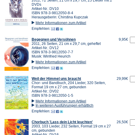
2012, 72 Seiten, 21 cm x 29,7 cm, 25 Lieder mit 2
DVDs
Artikel-Nr.: DV10
ISBN 978-3-9812050-8-4
Herausgeberin: Chirstina Kupczak
Mehr Informationen zum Artikel
Empfehlen:
Begegnen und Versöhnen
9,95€
2011, 26 Seiten, 21 cm x 29,7 cm, geheftet
Artikel-Nr.: DV12
ISBN 978-3-9812050-7-7
Musik: Winfried Heurich
Mehr Informationen zum Artikel
Empfehlen:
Weil der Himmel uns braucht
29,99€
Chor- und Bandbuch, 204 Lieder, 320 Seiten,
Format 19 cm x 27 cm, gebunden
Artikel-Nr.: DV02
ISBN 978-3-9812050-1-5
Mehr Informationen zum Artikel
In weiteren Ausführungen erhältlich
Empfehlen:
Chorbuch 'Lass dein Licht leuchten'
26,50€
2003, 103 Lieder, 232 Seiten, Format 19 cm x 27
cm, gebunden
Artikel-Nr.: DV16