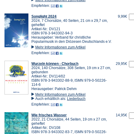
Empfehlen:
Songlight 2024
9,99€
2024, 7 Chorsätze, 40 Seiten, 21 cm x 29,7 cm,
geheftet
Artikel-Nr.: DV121
ISBN 978-3-943302-94-3
Herausgeber: Verband für christliche
Popularmusik in den Diözesen Deutschlands e.V.
Mehr Informationen zum Artikel
Empfehlen:
Wurzeln können - Chorbuch
29,95€
2024, 140 Chorsätze, 308 Seiten, 19 cm x 27 cm,
gebunden
Artikel-Nr.: DV114/02
ISBN 978-3-943302-88-9, ISMN 979-0-50226-
114-6
Herausgeber: Patrick Dehm
Mehr Informationen zum Artikel
Auch erhältlich als:
Liederbuch
Empfehlen:
Wie frisches Wasser
14,95€
2022, 21 Chorsätze, 44 Seiten, 19 cm x 27 cm,
geheftet
Artikel-Nr.: DV108
ISBN 978-3-943302-83-7, ISMN 979-0-50226-