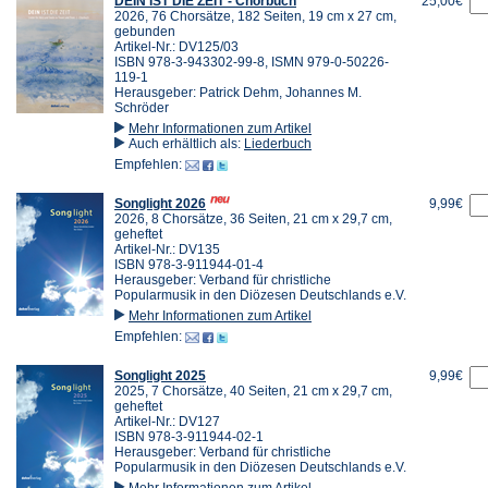
DEIN IST DIE ZEIT - Chorbuch
25,00€
2026, 76 Chorsätze, 182 Seiten, 19 cm x 27 cm,
gebunden
Artikel-Nr.: DV125/03
ISBN 978-3-943302-99-8, ISMN 979-0-50226-
119-1
Herausgeber: Patrick Dehm, Johannes M.
Schröder
Mehr Informationen zum Artikel
Auch erhältlich als:
Liederbuch
Empfehlen:
Songlight 2026
9,99€
2026, 8 Chorsätze, 36 Seiten, 21 cm x 29,7 cm,
geheftet
Artikel-Nr.: DV135
ISBN 978-3-911944-01-4
Herausgeber: Verband für christliche
Popularmusik in den Diözesen Deutschlands e.V.
Mehr Informationen zum Artikel
Empfehlen:
Songlight 2025
9,99€
2025, 7 Chorsätze, 40 Seiten, 21 cm x 29,7 cm,
geheftet
Artikel-Nr.: DV127
ISBN 978-3-911944-02-1
Herausgeber: Verband für christliche
Popularmusik in den Diözesen Deutschlands e.V.
Mehr Informationen zum Artikel