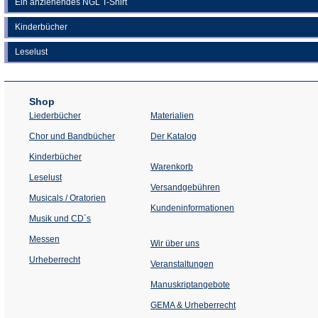
Ein anziehendes NGL T-Shirt
Kinderbücher
Leselust
Shop
Liederbücher
Materialien
(Öffnet
Chor und Bandbücher
Der Katalog
in
einem
Kinderbücher
neuen
Warenkorb
Tab)
Leselust
Versandgebühren
Musicals / Oratorien
Kundeninformationen
Musik und CD´s
Messen
Wir über uns
Urheberrecht
(Öffnet
Veranstaltungen
in
einem
Manuskriptangebote
neuen
Tab)
GEMA & Urheberrecht