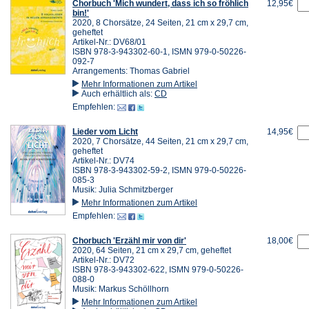
Chorbuch 'Mich wundert, dass ich so fröhlich
12,95€
bin!'
2020, 8 Chorsätze, 24 Seiten, 21 cm x 29,7 cm,
geheftet
Artikel-Nr.: DV68/01
ISBN 978-3-943302-60-1, ISMN 979-0-50226-
092-7
Arrangements: Thomas Gabriel
Mehr Informationen zum Artikel
Auch erhältlich als:
CD
Empfehlen:
Lieder vom Licht
14,95€
2020, 7 Chorsätze, 44 Seiten, 21 cm x 29,7 cm,
geheftet
Artikel-Nr.: DV74
ISBN 978-3-943302-59-2, ISMN 979-0-50226-
085-3
Musik: Julia Schmitzberger
Mehr Informationen zum Artikel
Empfehlen:
Chorbuch 'Erzähl mir von dir'
18,00€
2020, 64 Seiten, 21 cm x 29,7 cm, geheftet
Artikel-Nr.: DV72
ISBN 978-3-943302-622, ISMN 979-0-50226-
088-0
Musik: Markus Schöllhorn
Mehr Informationen zum Artikel