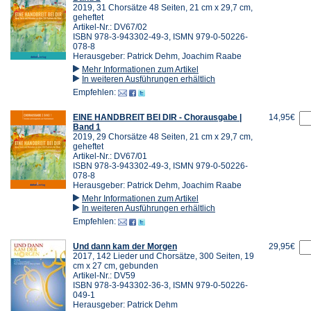
2019, 31 Chorsätze 48 Seiten, 21 cm x 29,7 cm,
geheftet
Artikel-Nr.: DV67/02
ISBN 978-3-943302-49-3, ISMN 979-0-50226-
078-8
Herausgeber: Patrick Dehm, Joachim Raabe
Mehr Informationen zum Artikel
In weiteren Ausführungen erhältlich
Empfehlen:
EINE HANDBREIT BEI DIR - Chorausgabe |
14,95€
Band 1
2019, 29 Chorsätze 48 Seiten, 21 cm x 29,7 cm,
geheftet
Artikel-Nr.: DV67/01
ISBN 978-3-943302-49-3, ISMN 979-0-50226-
078-8
Herausgeber: Patrick Dehm, Joachim Raabe
Mehr Informationen zum Artikel
In weiteren Ausführungen erhältlich
Empfehlen:
Und dann kam der Morgen
29,95€
2017, 142 Lieder und Chorsätze, 300 Seiten, 19
cm x 27 cm, gebunden
Artikel-Nr.: DV59
ISBN 978-3-943302-36-3, ISMN 979-0-50226-
049-1
Herausgeber: Patrick Dehm