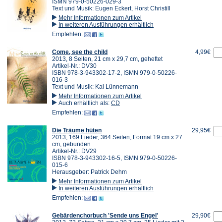
ISMN 979-0-50226-029-3
Text und Musik: Eugen Eckert, Horst Christill
Mehr Informationen zum Artikel
In weiteren Ausführungen erhältlich
Empfehlen:
Come, see the child
4,99€
2013, 8 Seiten, 21 cm x 29,7 cm, geheftet
Artikel-Nr.: DV30
ISBN 978-3-943302-17-2, ISMN 979-0-50226-
016-3
Text und Musik: Kai Lünnemann
Mehr Informationen zum Artikel
Auch erhältlich als:
CD
Empfehlen:
Die Träume hüten
29,95€
2013, 169 Lieder, 364 Seiten, Format 19 cm x 27
cm, gebunden
Artikel-Nr.: DV29
ISBN 978-3-943302-16-5, ISMN 979-0-50226-
015-6
Herausgeber: Patrick Dehm
Mehr Informationen zum Artikel
In weiteren Ausführungen erhältlich
Empfehlen:
Gebärdenchorbuch 'Sende uns Engel'
29,90€