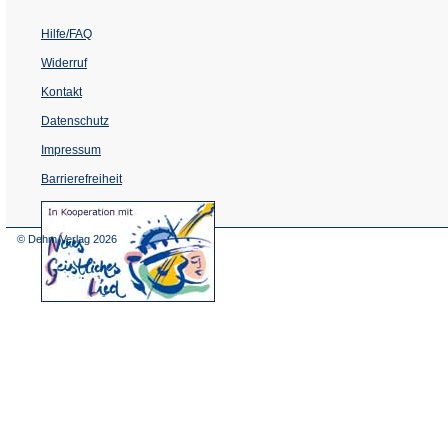
Hilfe/FAQ
Widerruf
Kontakt
Datenschutz
Impressum
Barrierefreiheit
(Öffnet
in
einem
© Dehm Verlag
2026
neuen
Tab)