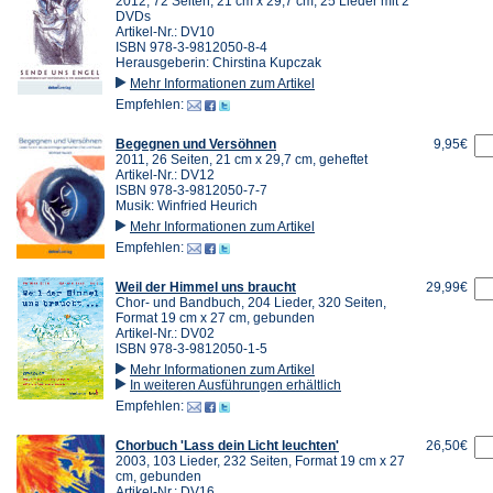
2012, 72 Seiten, 21 cm x 29,7 cm, 25 Lieder mit 2
DVDs
Artikel-Nr.: DV10
ISBN 978-3-9812050-8-4
Herausgeberin: Chirstina Kupczak
Mehr Informationen zum Artikel
Empfehlen:
Begegnen und Versöhnen
9,95€
2011, 26 Seiten, 21 cm x 29,7 cm, geheftet
Artikel-Nr.: DV12
ISBN 978-3-9812050-7-7
Musik: Winfried Heurich
Mehr Informationen zum Artikel
Empfehlen:
Weil der Himmel uns braucht
29,99€
Chor- und Bandbuch, 204 Lieder, 320 Seiten,
Format 19 cm x 27 cm, gebunden
Artikel-Nr.: DV02
ISBN 978-3-9812050-1-5
Mehr Informationen zum Artikel
In weiteren Ausführungen erhältlich
Empfehlen:
Chorbuch 'Lass dein Licht leuchten'
26,50€
2003, 103 Lieder, 232 Seiten, Format 19 cm x 27
cm, gebunden
Artikel-Nr.: DV16