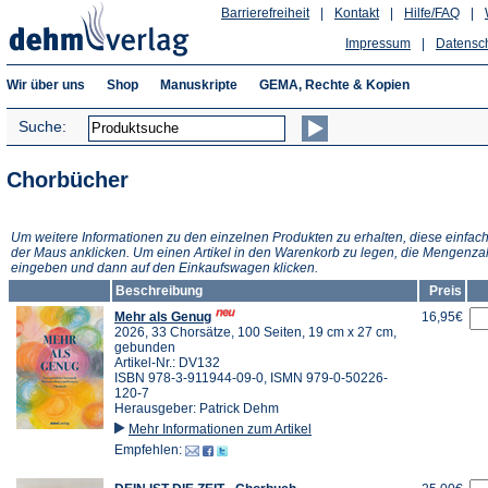
Barrierefreiheit
|
Kontakt
|
Hilfe/FAQ
|
Impressum
|
Datensc
Wir über uns
Shop
Manuskripte
GEMA, Rechte & Kopien
Suche:
Chorbücher
Um weitere Informationen zu den einzelnen Produkten zu erhalten, diese einfach
der Maus anklicken. Um einen Artikel in den Warenkorb zu legen, die Mengenza
eingeben und dann auf den Einkaufswagen klicken.
Beschreibung
Preis
Mehr als Genug
16,95€
2026, 33 Chorsätze, 100 Seiten, 19 cm x 27 cm,
gebunden
Artikel-Nr.: DV132
ISBN 978-3-911944-09-0, ISMN 979-0-50226-
120-7
Herausgeber: Patrick Dehm
Mehr Informationen zum Artikel
Empfehlen: