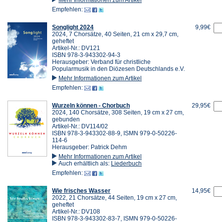
Empfehlen:
Songlight 2024
9,99€
2024, 7 Chorsätze, 40 Seiten, 21 cm x 29,7 cm,
geheftet
Artikel-Nr.: DV121
ISBN 978-3-943302-94-3
Herausgeber: Verband für christliche
Popularmusik in den Diözesen Deutschlands e.V.
Mehr Informationen zum Artikel
Empfehlen:
Wurzeln können - Chorbuch
29,95€
2024, 140 Chorsätze, 308 Seiten, 19 cm x 27 cm,
gebunden
Artikel-Nr.: DV114/02
ISBN 978-3-943302-88-9, ISMN 979-0-50226-
114-6
Herausgeber: Patrick Dehm
Mehr Informationen zum Artikel
Auch erhältlich als:
Liederbuch
Empfehlen:
Wie frisches Wasser
14,95€
2022, 21 Chorsätze, 44 Seiten, 19 cm x 27 cm,
geheftet
Artikel-Nr.: DV108
ISBN 978-3-943302-83-7, ISMN 979-0-50226-