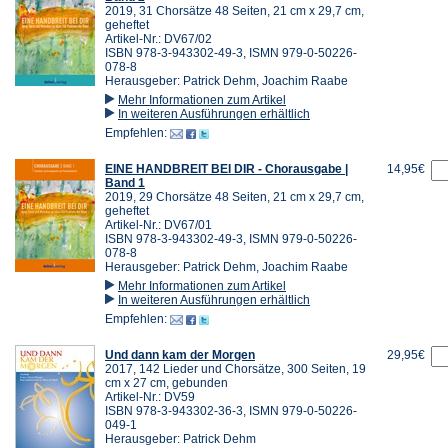
2019, 31 Chorsätze 48 Seiten, 21 cm x 29,7 cm,
geheftet
Artikel-Nr.: DV67/02
ISBN 978-3-943302-49-3, ISMN 979-0-50226-
078-8
Herausgeber: Patrick Dehm, Joachim Raabe
Mehr Informationen zum Artikel
In weiteren Ausführungen erhältlich
Empfehlen:
EINE HANDBREIT BEI DIR - Chorausgabe |
14,95€
Band 1
2019, 29 Chorsätze 48 Seiten, 21 cm x 29,7 cm,
geheftet
Artikel-Nr.: DV67/01
ISBN 978-3-943302-49-3, ISMN 979-0-50226-
078-8
Herausgeber: Patrick Dehm, Joachim Raabe
Mehr Informationen zum Artikel
In weiteren Ausführungen erhältlich
Empfehlen:
Und dann kam der Morgen
29,95€
2017, 142 Lieder und Chorsätze, 300 Seiten, 19
cm x 27 cm, gebunden
Artikel-Nr.: DV59
ISBN 978-3-943302-36-3, ISMN 979-0-50226-
049-1
Herausgeber: Patrick Dehm