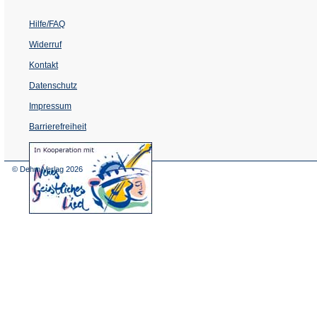
Hilfe/FAQ
Widerruf
Kontakt
Datenschutz
Impressum
Barrierefreiheit
(Öffnet
in
einem
© Dehm Verlag
2026
neuen
Tab)