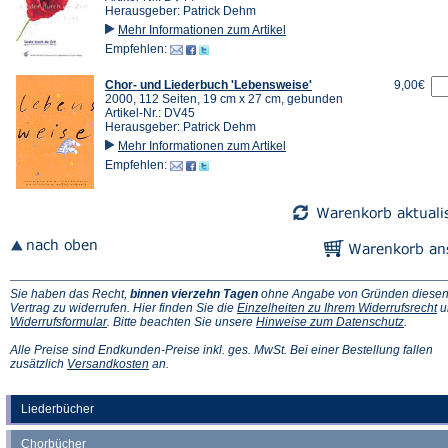
Herausgeber: Patrick Dehm
Mehr Informationen zum Artikel
Empfehlen:
Chor- und Liederbuch 'Lebensweise'
9,00€
2000, 112 Seiten, 19 cm x 27 cm, gebunden
Artikel-Nr.: DV45
Herausgeber: Patrick Dehm
Mehr Informationen zum Artikel
Empfehlen:
Sie haben das Recht,
binnen vierzehn Tagen
ohne Angabe von Gründen diese
(Ö
Vertrag zu widerrufen. Hier finden Sie die
Einzelheiten zu Ihrem Widerrufsrecht
u
(Öffnet
(Öffnet
in
Widerrufsformular
. Bitte beachten Sie unsere
Hinweise zum Datenschutz
.
in
in
e
einem
einem
n
Alle Preise sind Endkunden-Preise inkl. ges. MwSt. Bei einer Bestellung fallen
neuen
(Öffnet
neuen
Ta
zusätzlich
Versandkosten
an.
Tab)
in
Tab)
einem
neuen
Liederbücher
Tab)
Chorbücher