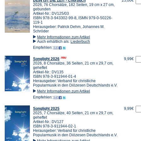
DEIN IST DIE ZEIT - Chorbuch
25,00€
2026, 76 Chorsätze, 182 Seiten, 19 cm x 27 cm,
gebunden
Artikel-Nr.: DV125/03
ISBN 978-3-943302-99-8, ISMN 979-0-50226-
119-1
Herausgeber: Patrick Dehm, Johannes M.
Schröder
Mehr Informationen zum Artikel
Auch erhältlich als:
Liederbuch
Empfehlen:
Songlight 2026
9,99€
2026, 8 Chorsätze, 36 Seiten, 21 cm x 29,7 cm,
geheftet
Artikel-Nr.: DV135
ISBN 978-3-911944-01-4
Herausgeber: Verband für christliche
Popularmusik in den Diözesen Deutschlands e.V.
Mehr Informationen zum Artikel
Empfehlen:
Songlight 2025
9,99€
2025, 7 Chorsätze, 40 Seiten, 21 cm x 29,7 cm,
geheftet
Artikel-Nr.: DV127
ISBN 978-3-911944-02-1
Herausgeber: Verband für christliche
Popularmusik in den Diözesen Deutschlands e.V.
Mehr Informationen zum Artikel