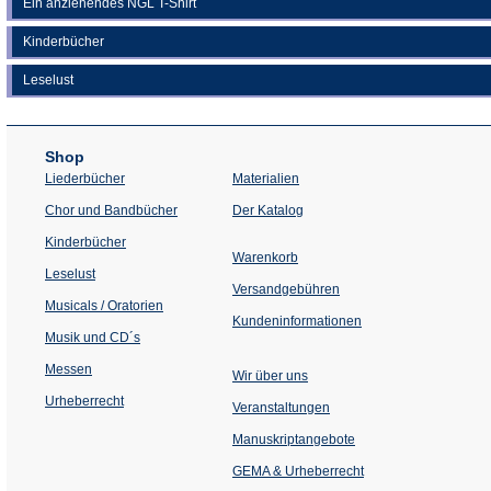
Ein anziehendes NGL T-Shirt
Kinderbücher
Leselust
Shop
Liederbücher
Materialien
(Öffnet
Chor und Bandbücher
Der Katalog
in
einem
Kinderbücher
neuen
Warenkorb
Tab)
Leselust
Versandgebühren
Musicals / Oratorien
Kundeninformationen
Musik und CD´s
Messen
Wir über uns
Urheberrecht
(Öffnet
Veranstaltungen
in
einem
Manuskriptangebote
neuen
Tab)
GEMA & Urheberrecht