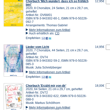
Chorbuch 'Mich wundert, dass ich so fröhlich
12,95€
bin!'
2020, 8 Chorsätze, 24 Seiten, 21 cm x 29,7 cm,
geheftet
Artikel-Nr.: DV68/01
ISBN 978-3-943302-60-1, ISMN 979-0-50226-
092-7
Arrangements: Thomas Gabriel
Mehr Informationen zum Artikel
Auch erhältlich als:
CD
Empfehlen:
Lieder vom Licht
14,95€
2020, 7 Chorsätze, 44 Seiten, 21 cm x 29,7 cm,
geheftet
Artikel-Nr.: DV74
ISBN 978-3-943302-59-2, ISMN 979-0-50226-
085-3
Musik: Julia Schmitzberger
Mehr Informationen zum Artikel
Empfehlen:
Chorbuch 'Erzähl mir von dir'
18,00€
2020, 64 Seiten, 21 cm x 29,7 cm, geheftet
Artikel-Nr.: DV72
ISBN 978-3-943302-622, ISMN 979-0-50226-
088-0
Musik: Markus Schöllhorn
Mehr Informationen zum Artikel