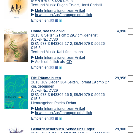
ISMN 979-0-50226-029-3
Text und Musik: Eugen Eckert, Horst Christill
Mehr Informationen zum Artikel
In weiteren Ausführungen erhältlich
Empfehlen:
Come, see the child
4,99€
2013, 8 Seiten, 21 cm x 29,7 cm, geheftet
Artikel-Nr.: DV30
ISBN 978-3-943302-17-2, ISMN 979-0-50226-
016-3
Text und Musik: Kai Lünnemann
Mehr Informationen zum Artikel
Auch erhältlich als:
CD
Empfehlen:
Die Träume hüten
29,95€
2013, 169 Lieder, 364 Seiten, Format 19 cm x 27
cm, gebunden
Artikel-Nr.: DV29
ISBN 978-3-943302-16-5, ISMN 979-0-50226-
015-6
Herausgeber: Patrick Dehm
Mehr Informationen zum Artikel
In weiteren Ausführungen erhältlich
Empfehlen:
Gebärdenchorbuch 'Sende uns Engel'
29,90€