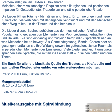
Sternenkinder, neuen Texten zu bekannten
Melodien, einem vollständigen Requiem sowie liturgischen und poetischen
Impulsen für Gottesdienste, Trauerfeiern und stille persönliche Rituale.
Die Lieder öffnen Räume - für Tränen und Trost, für Erinnerungen und neue
Zuversicht. Sie verbinden mit der eigenen Sehnsucht und mit den Menschen
einen Weg teilen - in der Trauer und darüber hinaus.
Die Lieder dieses Buches schöpfen aus der musikalischen Vielfalt der
Popularmusik, getragen von Elementen aus Pop, Liedermachertradition, Go
und Ballade. Sie sind eingängig und zugleich tiefgründig - sprachlich nah an
was Menschen heute bewegt. Als Gemeindegesang, Bands, Chören oder sol
gesungen, entfalten sie ihre Wirkung sowohl im gottesdienstlichen Raum al
in persönlichen Momenten der Erinnerung. Viele Lieder sind leicht umzuset
sprechen eine Sprache, die mitten ins Leben zielt – in seinen hellen und dun
Tönen.
Ein Buch für alle, die Musik als Quelle des Trostes, als Kraftquelle und
spirituellen Wegbegleiter entdecken oder weitergeben möchten.
Preis: 20,00 Euro, Edition DV 125
Mengenpreisstaffel
ab 10 Expl 18,00 Euro
ISBN 978-3-943302-98-1
Musikerausgabe mit Spiralbindung