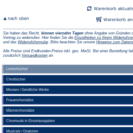
Tab)
Tab)
Sie haben das Recht,
binnen vierzehn Tagen
ohne Angabe von Gründen d
Vertrag zu widerrufen. Hier finden Sie die
Einzelheiten zu Ihrem Widerrufsre
(Öffnet
und das
Widerrufsformular
. Bitte beachten Sie unsere
Hinweise zum Daten
in
einem
Alle Preise sind Endkunden-Preise inkl. ges. MwSt. Bei einer Bestellung fal
neuen
(Öffnet
zusätzlich
Versandkosten
an.
Tab)
in
einem
neuen
Liederbücher
Tab)
Chorbücher
Messen / Geistliche Werke
Frauenchorsätze
Männerchorsätze
Chormusik in Einzelausgaben
Musicals / Oratorien