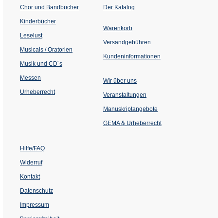
(Öffnet
Chor und Bandbücher
Der Katalog
in
einem
Kinderbücher
neuen
Warenkorb
Tab)
Leselust
Versandgebühren
Musicals / Oratorien
Kundeninformationen
Musik und CD´s
Messen
Wir über uns
Urheberrecht
(Öffnet
Veranstaltungen
in
einem
Manuskriptangebote
neuen
Tab)
GEMA & Urheberrecht
Hilfe/FAQ
Widerruf
Kontakt
Datenschutz
Impressum