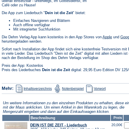
überall einsetzbar - unterwegs, im Gottesdienst, im
Café oder zu Hause!
Die App zum Liederbuch "
Dein ist die Zeit
" bietet:
Einfaches Navigieren und Blättern
Auch offline verfügbar
Mit integrierter Suchfunktion
(Öffnet
Die Dehm Verlag App kann kostenlos in den App Stores von
Apple
und
Goog
in
heruntergeladen werden.
einem
neuen
Sofort nach Installation der App findet sich eine kostenfreie Testversion mit 
Tab)
in viele Lieder. Das Liederbuch "Dein ist die Zeit" digital mit allen Liedern ist 
nach der Bestellung im Shop des Dehm Verlags verfügbar.
Preis der App: Kostenlos
Preis des Liederbuches
Dein ist die Zeit
digital: 29,95 Euro Edition DV 125
(Öffnet
(Öffnet
(Öffnet
Mehr:
Inhaltsverzeichnis
Notenbeispiel
Vorwort
in
in
in
einem
einem
einem
neuen
neuen
neuen
Tab)
Tab)
Tab)
Um weitere Informationen zu den einzelnen Produkten zu erhalten, diese ei
mit der Maus anklicken. Um einen Artikel in den Warenkorb zu legen, die
Mengenzahl eingeben und dann auf den Einkaufswagen klicken.
Beschreibung
Preis
DEIN IST DIE ZEIT - Liederbuch
20,00€