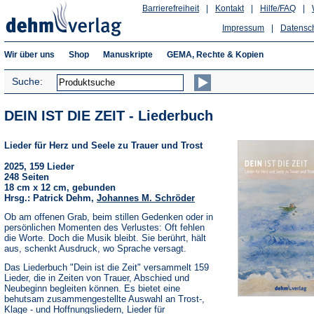
Barrierefreiheit
|
Kontakt
|
Hilfe/FAQ
|
Impressum
|
Datensc
Wir über uns
Shop
Manuskripte
GEMA, Rechte & Kopien
Suche:
DEIN IST DIE ZEIT - Liederbuch
Lieder für Herz und Seele zu Trauer und Trost
2025, 159 Lieder
248 Seiten
18 cm x 12 cm, gebunden
Hrsg.: Patrick Dehm,
Johannes M. Schröder
Ob am offenen Grab, beim stillen Gedenken oder in
persönlichen Momenten des Verlustes: Oft fehlen
die Worte. Doch die Musik bleibt. Sie berührt, hält
aus, schenkt Ausdruck, wo Sprache versagt.
Das Liederbuch "Dein ist die Zeit" versammelt 159
Lieder, die in Zeiten von Trauer, Abschied und
Neubeginn begleiten können. Es bietet eine
behutsam zusammengestellte Auswahl an Trost-,
Klage - und Hoffnungsliedern, Lieder für