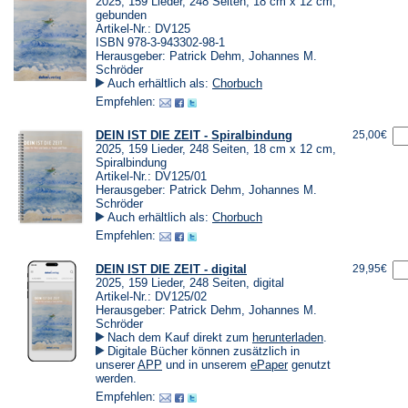
2025, 159 Lieder, 248 Seiten, 18 cm x 12 cm,
gebunden
Artikel-Nr.: DV125
ISBN 978-3-943302-98-1
Herausgeber: Patrick Dehm, Johannes M.
Schröder
Auch erhältlich als:
Chorbuch
Empfehlen:
DEIN IST DIE ZEIT - Spiralbindung
25,00€
2025, 159 Lieder, 248 Seiten, 18 cm x 12 cm,
Spiralbindung
Artikel-Nr.: DV125/01
Herausgeber: Patrick Dehm, Johannes M.
Schröder
Auch erhältlich als:
Chorbuch
Empfehlen:
DEIN IST DIE ZEIT - digital
29,95€
2025, 159 Lieder, 248 Seiten, digital
Artikel-Nr.: DV125/02
Herausgeber: Patrick Dehm, Johannes M.
Schröder
(Öffnet
Nach dem Kauf direkt zum
herunterladen
.
in
Digitale Bücher können zusätzlich in
einem
(Öffnet
(Öffnet
unserer
APP
und in unserem
ePaper
genutzt
neuen
in
in
werden.
Tab)
einem
einem
Empfehlen:
neuen
neuen