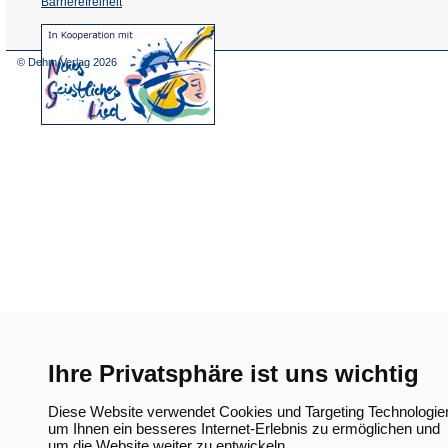
Barrierefreiheit
(Öffnet
in
einem
© Dehm Verlag
2026
neuen
Tab)
Ihre Privatsphäre ist uns wichtig
Diese Website verwendet Cookies und Targeting Technologie
um Ihnen ein besseres Internet-Erlebnis zu ermöglichen und
um die Website weiter zu entwickeln.