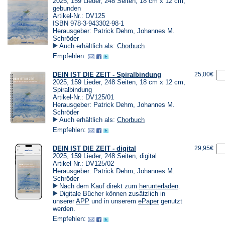
2025, 159 Lieder, 248 Seiten, 18 cm x 12 cm,
gebunden
Artikel-Nr.: DV125
ISBN 978-3-943302-98-1
Herausgeber: Patrick Dehm, Johannes M.
Schröder
Auch erhältlich als:
Chorbuch
Empfehlen:
DEIN IST DIE ZEIT - Spiralbindung
25,00€
2025, 159 Lieder, 248 Seiten, 18 cm x 12 cm,
Spiralbindung
Artikel-Nr.: DV125/01
Herausgeber: Patrick Dehm, Johannes M.
Schröder
Auch erhältlich als:
Chorbuch
Empfehlen:
DEIN IST DIE ZEIT - digital
29,95€
2025, 159 Lieder, 248 Seiten, digital
Artikel-Nr.: DV125/02
Herausgeber: Patrick Dehm, Johannes M.
Schröder
(Öffnet
Nach dem Kauf direkt zum
herunterladen
.
in
Digitale Bücher können zusätzlich in
einem
(Öffnet
(Öffnet
unserer
APP
und in unserem
ePaper
genutzt
neuen
in
in
werden.
Tab)
einem
einem
Empfehlen:
neuen
neuen