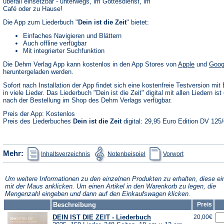
überall einsetzbar - unterwegs, im Gottesdienst, im
Café oder zu Hause!
Die App zum Liederbuch "
Dein ist die Zeit
" bietet:
Einfaches Navigieren und Blättern
Auch offline verfügbar
Mit integrierter Suchfunktion
(Öffnet
Die Dehm Verlag App kann kostenlos in den App Stores von
Apple
und
Goog
in
heruntergeladen werden.
einem
neuen
Sofort nach Installation der App findet sich eine kostenfreie Testversion mit 
Tab)
in viele Lieder. Das Liederbuch "Dein ist die Zeit" digital mit allen Liedern ist 
nach der Bestellung im Shop des Dehm Verlags verfügbar.
Preis der App: Kostenlos
Preis des Liederbuches
Dein ist die Zeit
digital: 29,95 Euro Edition DV 125
(Öffnet
(Öffnet
(Öffnet
Mehr:
Inhaltsverzeichnis
Notenbeispiel
Vorwort
in
in
in
einem
einem
einem
neuen
neuen
neuen
Tab)
Tab)
Tab)
Um weitere Informationen zu den einzelnen Produkten zu erhalten, diese ei
mit der Maus anklicken. Um einen Artikel in den Warenkorb zu legen, die
Mengenzahl eingeben und dann auf den Einkaufswagen klicken.
Beschreibung
Preis
DEIN IST DIE ZEIT - Liederbuch
20,00€