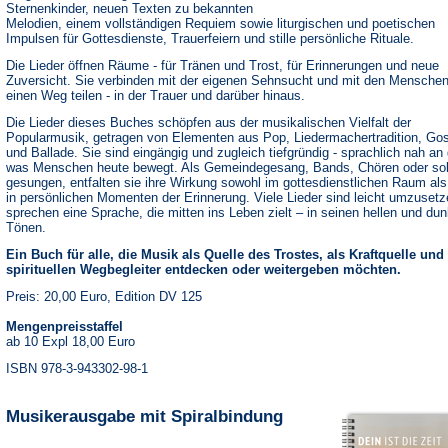
Sternenkinder, neuen Texten zu bekannten
Melodien, einem vollständigen Requiem sowie liturgischen und poetischen
Impulsen für Gottesdienste, Trauerfeiern und stille persönliche Rituale.
Die Lieder öffnen Räume - für Tränen und Trost, für Erinnerungen und neue
Zuversicht. Sie verbinden mit der eigenen Sehnsucht und mit den Menschen
einen Weg teilen - in der Trauer und darüber hinaus.
Die Lieder dieses Buches schöpfen aus der musikalischen Vielfalt der
Popularmusik, getragen von Elementen aus Pop, Liedermachertradition, Go
und Ballade. Sie sind eingängig und zugleich tiefgründig - sprachlich nah an
was Menschen heute bewegt. Als Gemeindegesang, Bands, Chören oder sol
gesungen, entfalten sie ihre Wirkung sowohl im gottesdienstlichen Raum al
in persönlichen Momenten der Erinnerung. Viele Lieder sind leicht umzuset
sprechen eine Sprache, die mitten ins Leben zielt – in seinen hellen und dun
Tönen.
Ein Buch für alle, die Musik als Quelle des Trostes, als Kraftquelle und
spirituellen Wegbegleiter entdecken oder weitergeben möchten.
Preis: 20,00 Euro, Edition DV 125
Mengenpreisstaffel
ab 10 Expl 18,00 Euro
ISBN 978-3-943302-98-1
Musikerausgabe mit Spiralbindung