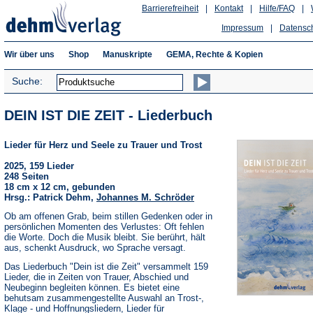
Barrierefreiheit
|
Kontakt
|
Hilfe/FAQ
|
Impressum
|
Datensc
Wir über uns
Shop
Manuskripte
GEMA, Rechte & Kopien
Suche:
DEIN IST DIE ZEIT - Liederbuch
Lieder für Herz und Seele zu Trauer und Trost
2025, 159 Lieder
248 Seiten
18 cm x 12 cm, gebunden
Hrsg.: Patrick Dehm,
Johannes M. Schröder
Ob am offenen Grab, beim stillen Gedenken oder in
persönlichen Momenten des Verlustes: Oft fehlen
die Worte. Doch die Musik bleibt. Sie berührt, hält
aus, schenkt Ausdruck, wo Sprache versagt.
Das Liederbuch "Dein ist die Zeit" versammelt 159
Lieder, die in Zeiten von Trauer, Abschied und
Neubeginn begleiten können. Es bietet eine
behutsam zusammengestellte Auswahl an Trost-,
Klage - und Hoffnungsliedern, Lieder für