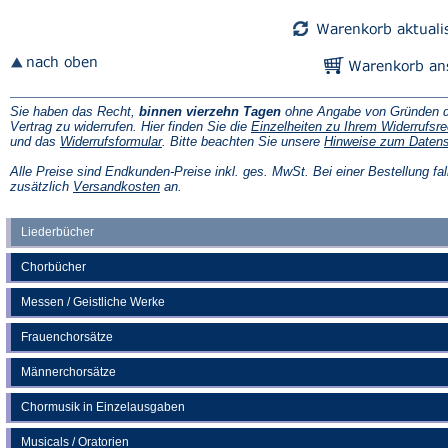
Tab)
Tab)
Sie haben das Recht,
binnen vierzehn Tagen
ohne Angabe von Gründen d
Vertrag zu widerrufen. Hier finden Sie die
Einzelheiten zu Ihrem Widerrufsre
(Öffnet
und das
Widerrufsformular
. Bitte beachten Sie unsere
Hinweise zum Daten
in
einem
Alle Preise sind Endkunden-Preise inkl. ges. MwSt. Bei einer Bestellung fal
neuen
(Öffnet
zusätzlich
Versandkosten
an.
Tab)
in
einem
neuen
Liederbücher
Tab)
Chorbücher
Messen / Geistliche Werke
Frauenchorsätze
Männerchorsätze
Chormusik in Einzelausgaben
Musicals / Oratorien