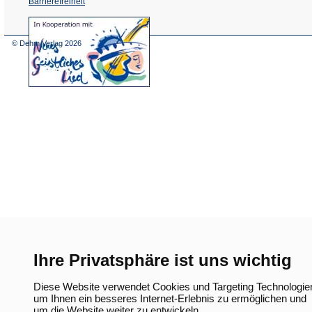
Barrierefreiheit
(Öffnet
in
einem
© Dehm Verlag
2026
neuen
Tab)
Ihre Privatsphäre ist uns wichtig
Diese Website verwendet Cookies und Targeting Technologie
um Ihnen ein besseres Internet-Erlebnis zu ermöglichen und
um die Website weiter zu entwickeln.