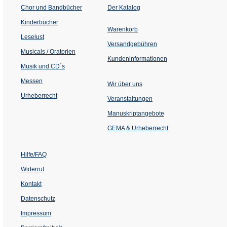
(Öffnet
Chor und Bandbücher
Der Katalog
in
einem
Kinderbücher
neuen
Warenkorb
Tab)
Leselust
Versandgebühren
Musicals / Oratorien
Kundeninformationen
Musik und CD´s
Messen
Wir über uns
Urheberrecht
(Öffnet
Veranstaltungen
in
einem
Manuskriptangebote
neuen
Tab)
GEMA & Urheberrecht
Hilfe/FAQ
Widerruf
Kontakt
Datenschutz
Impressum