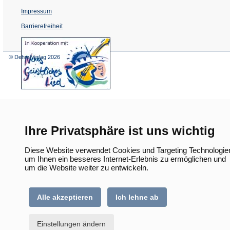
Impressum
Barrierefreiheit
(Öffnet
in
einem
© Dehm Verlag
2026
neuen
Tab)
Ihre Privatsphäre ist uns wichtig
Diese Website verwendet Cookies und Targeting Technologie
um Ihnen ein besseres Internet-Erlebnis zu ermöglichen und
um die Website weiter zu entwickeln.
Alle akzeptieren
Ich lehne ab
Einstellungen ändern