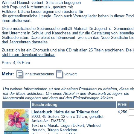
Winfried Heurich vertont. Stilistisch begegnen
sich Pop- und Kirchenmusik, gewürzt mit
Folklore. Etliche Lieder eignen sich bestens für
die gottesdienstliche Liturgie. Doch auch Vortragslieder haben in dieser Prod
ihren Stellenwert.
Diese musikalische Spurensuche enthält Material für Jugend- u. Gemeindec
den Unterricht in Schule und Katechese und für die Gestaltung von lebendig
Gottesdiensten. Dazu bleibt es hörenswert, wie sich das Neue Geistliche Li
drei Jahrzehnten darstellte.
Zusätzlich ist ein Chorbuch und eine CD mit allen 25 Titeln erschienen.
Die
steht zum Download verfügbar.
Preis: 4,25 Euro
(Öffnet
(Öffnet
Mehr:
Inhaltsverzeichnis
Vorwort
in
in
einem
einem
neuen
neuen
Tab)
Tab)
Um weitere Informationen zu den einzelnen Produkten zu erhalten, diese ei
mit der Maus anklicken. Um einen Artikel in den Warenkorb zu legen, die
Mengenzahl eingeben und dann auf den Einkaufswagen klicken.
Beschreibung
Preis
Liederbuch 'Halte deine Träume fest'
4,25€
2003, 48 Seiten, 12 cm x 18 cm, geheftet
Artikel-Nr.: DV37/01
Text und Musik: Eugen Eckert, Winfried
Heurich, Jürgen Kandziora