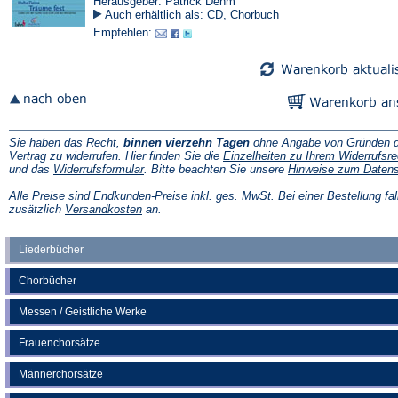
Herausgeber: Patrick Dehm
Auch erhältlich als:
CD
,
Chorbuch
Empfehlen:
Sie haben das Recht,
binnen vierzehn Tagen
ohne Angabe von Gründen d
Vertrag zu widerrufen. Hier finden Sie die
Einzelheiten zu Ihrem Widerrufsre
(Öffnet
und das
Widerrufsformular
. Bitte beachten Sie unsere
Hinweise zum Daten
in
einem
Alle Preise sind Endkunden-Preise inkl. ges. MwSt. Bei einer Bestellung fal
neuen
(Öffnet
zusätzlich
Versandkosten
an.
Tab)
in
einem
neuen
Liederbücher
Tab)
Chorbücher
Messen / Geistliche Werke
Frauenchorsätze
Männerchorsätze