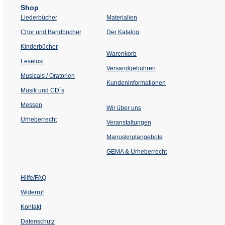
Shop
Liederbücher
Materialien
(Öffnet
Chor und Bandbücher
Der Katalog
in
einem
Kinderbücher
neuen
Warenkorb
Tab)
Leselust
Versandgebühren
Musicals / Oratorien
Kundeninformationen
Musik und CD´s
Messen
Wir über uns
Urheberrecht
(Öffnet
Veranstaltungen
in
einem
Manuskriptangebote
neuen
Tab)
GEMA & Urheberrecht
Hilfe/FAQ
Widerruf
Kontakt
Datenschutz