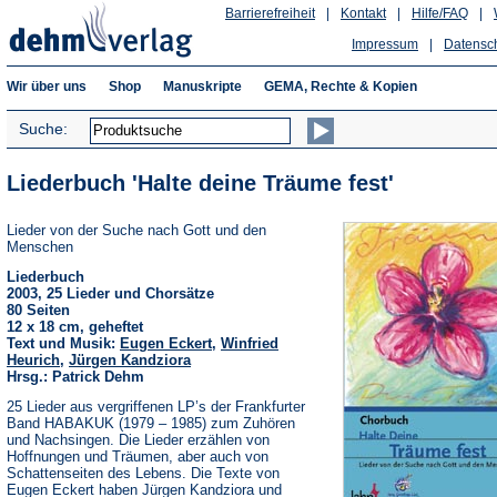
Barrierefreiheit
|
Kontakt
|
Hilfe/FAQ
|
Impressum
|
Datensc
Wir über uns
Shop
Manuskripte
GEMA, Rechte & Kopien
Suche:
Liederbuch 'Halte deine Träume fest'
Lieder von der Suche nach Gott und den
Menschen
Liederbuch
2003, 25 Lieder und Chorsätze
80 Seiten
12 x 18 cm, geheftet
Text und Musik:
Eugen Eckert
,
Winfried
Heurich
,
Jürgen Kandziora
Hrsg.: Patrick Dehm
25 Lieder aus vergriffenen LP’s der Frankfurter
Band HABAKUK (1979 – 1985) zum Zuhören
und Nachsingen. Die Lieder erzählen von
Hoffnungen und Träumen, aber auch von
Schattenseiten des Lebens. Die Texte von
Eugen Eckert haben Jürgen Kandziora und