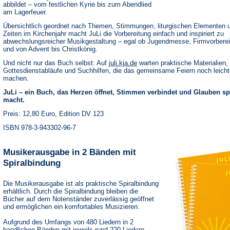
abbildet – vom festlichen Kyrie bis zum Abendlied
am Lagerfeuer.
Übersichtlich geordnet nach Themen, Stimmungen, liturgischen Elementen 
Zeiten im Kirchenjahr macht JuLi die Vorbereitung einfach und inspiriert zu
abwechslungsreicher Musikgestaltung – egal ob Jugendmesse, Firmvorbere
und von Advent bis Christkönig.
(Öffnet
Und nicht nur das Buch selbst: Auf
juli.kja.de
warten praktische Materialien,
in
Gottesdienstabläufe und Suchhilfen, die das gemeinsame Feiern noch leicht
einem
machen.
neuen
Tab)
JuLi – ein Buch, das Herzen öffnet, Stimmen verbindet und Glauben s
macht.
Preis: 12,80 Euro, Edition DV 123
ISBN 978-3-943302-96-7
Musikerausgabe in 2 Bänden mit
Spiralbindung
Die Musikerausgabe ist als praktische Spiralbindung
erhältlich. Durch die Spiralbindung bleiben die
Bücher auf dem Notenständer zuverlässig geöffnet
und ermöglichen ein komfortables Musizieren.
Aufgrund des Umfangs von 480 Liedern in 2
handlichen Bänden mit jeweils rund 220 Liedern.