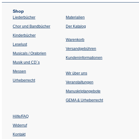
Shop
Liederbücher
Materialien
(Öffnet
Chor und Bandbücher
Der Katalog
in
einem
Kinderbücher
neuen
Warenkorb
Tab)
Leselust
Versandgebühren
Musicals / Oratorien
Kundeninformationen
Musik und CD´s
Messen
Wir über uns
Urheberrecht
(Öffnet
Veranstaltungen
in
einem
Manuskriptangebote
neuen
Tab)
GEMA & Urheberrecht
Hilfe/FAQ
Widerruf
Kontakt