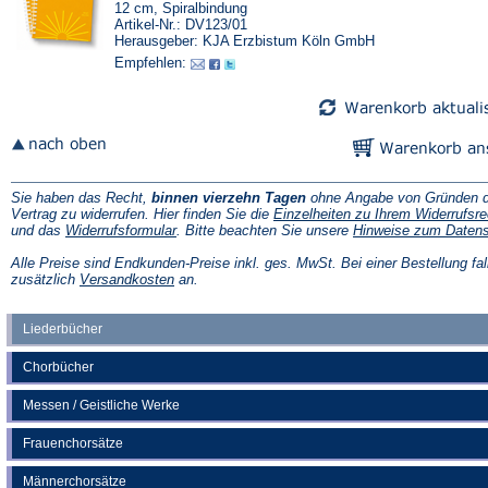
12 cm, Spiralbindung
Artikel-Nr.: DV123/01
Herausgeber: KJA Erzbistum Köln GmbH
Empfehlen:
Sie haben das Recht,
binnen vierzehn Tagen
ohne Angabe von Gründen d
Vertrag zu widerrufen. Hier finden Sie die
Einzelheiten zu Ihrem Widerrufsre
(Öffnet
und das
Widerrufsformular
. Bitte beachten Sie unsere
Hinweise zum Daten
in
einem
Alle Preise sind Endkunden-Preise inkl. ges. MwSt. Bei einer Bestellung fal
neuen
(Öffnet
zusätzlich
Versandkosten
an.
Tab)
in
einem
neuen
Liederbücher
Tab)
Chorbücher
Messen / Geistliche Werke
Frauenchorsätze
Männerchorsätze