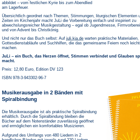
abbildet – vom festlichen Kyrie bis zum Abendlied
am Lagerfeuer.
Übersichtlich geordnet nach Themen, Stimmungen, liturgischen Elementen 
Zeiten im Kirchenjahr macht JuLi die Vorbereitung einfach und inspiriert zu
abwechslungsreicher Musikgestaltung – egal ob Jugendmesse, Firmvorbere
und von Advent bis Christkönig.
(Öffnet
Und nicht nur das Buch selbst: Auf
juli.kja.de
warten praktische Materialien,
in
Gottesdienstabläufe und Suchhilfen, die das gemeinsame Feiern noch leicht
einem
machen.
neuen
Tab)
JuLi – ein Buch, das Herzen öffnet, Stimmen verbindet und Glauben s
macht.
Preis: 12,80 Euro, Edition DV 123
ISBN 978-3-943302-96-7
Musikerausgabe in 2 Bänden mit
Spiralbindung
Die Musikerausgabe ist als praktische Spiralbindung
erhältlich. Durch die Spiralbindung bleiben die
Bücher auf dem Notenständer zuverlässig geöffnet
und ermöglichen ein komfortables Musizieren.
Aufgrund des Umfangs von 480 Liedern in 2
handlichen Bänden mit jeweils rund 220 Liedern.