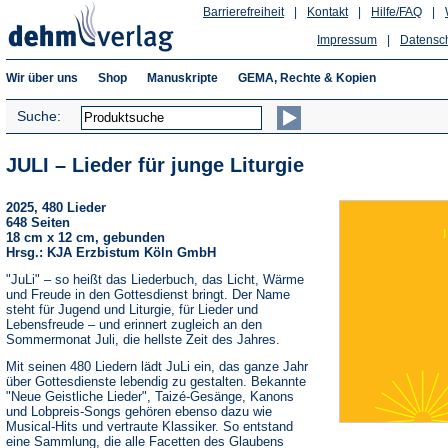
Barrierefreiheit
|
Kontakt
|
Hilfe/FAQ
|
Impressum
|
Datensc
Wir über uns
Shop
Manuskripte
GEMA, Rechte & Kopien
Suche:
JULI – Lieder für junge Liturgie
2025, 480 Lieder
648 Seiten
18 cm x 12 cm, gebunden
Hrsg.: KJA Erzbistum Köln GmbH
"JuLi" – so heißt das Liederbuch, das Licht, Wärme
und Freude in den Gottesdienst bringt. Der Name
steht für Jugend und Liturgie, für Lieder und
Lebensfreude – und erinnert zugleich an den
Sommermonat Juli, die hellste Zeit des Jahres.
Mit seinen 480 Liedern lädt JuLi ein, das ganze Jahr
über Gottesdienste lebendig zu gestalten. Bekannte
"Neue Geistliche Lieder", Taizé-Gesänge, Kanons
und Lobpreis-Songs gehören ebenso dazu wie
Musical-Hits und vertraute Klassiker. So entstand
eine Sammlung, die alle Facetten des Glaubens