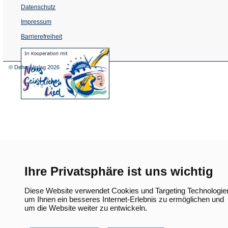
Datenschutz
Impressum
Barrierefreiheit
(Öffnet
in
einem
© Dehm Verlag
2026
neuen
Tab)
Ihre Privatsphäre ist uns wichtig
Diese Website verwendet Cookies und Targeting Technologie
um Ihnen ein besseres Internet-Erlebnis zu ermöglichen und
um die Website weiter zu entwickeln.