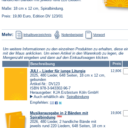
Maße: 18 cm x 12 cm, Spiralbindung.
Preis: 19,80 Euro, Edition DV 123/01
(Öffnet
(Öffnet
(Öffnet
Mehr:
Inhaltsverzeichnis
Notenbeispiel
Vorwort
in
in
in
einem
einem
einem
neuen
neuen
neuen
Tab)
Tab)
Tab)
Um weitere Informationen zu den einzelnen Produkten zu erhalten, diese ei
mit der Maus anklicken. Um einen Artikel in den Warenkorb zu legen, die
Mengenzahl eingeben und dann auf den Einkaufswagen klicken.
Beschreibung
Preis
JULI – Lieder für junge Liturgie
12,80€
2025, 480 Lieder, 648 Seiten, 18 cm x 12 cm,
gebunden
Artikel-Nr.: DV123
ISBN 978-3-943302-96-7
Herausgeber: KJA Erzbistum Köln GmbH
Auch erhältlich als:
Spiralbindung
Empfehlen:
Musikerausgabe in 2 Bänden mit
19,80€
Spiralbindung
2026, 480 Lieder, 2 handliche Bände mit
jeweils rund 220 Liedern, 648 Seiten, 18 cm x