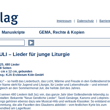
Impressum
|
Datenschutz
|
Barriere
Manuskripte
GEMA, Rechte & Kopien
ULI – Lieder für junge Liturgie
25, 480 Lieder
8 Seiten
 cm x 12 cm, gebunden
sg.: KJA Erzbistum Köln GmbH
uLi" – so heißt das Liederbuch, das Licht, Wärme und Freude in den Gottesdienst br
r Name steht für Jugend und Liturgie, für Lieder und Lebensfreude – und erinnert
gleich an den Sommermonat Juli, die hellste Zeit des Jahres.
t seinen 480 Liedern lädt JuLi ein, das ganze Jahr über Gottesdienste lebendig zu
stalten. Bekannte "Neue Geistliche Lieder", Taizé-Gesänge, Kanons und Lobpreis-
ngs gehören ebenso dazu wie Musical-Hits und vertraute Klassiker. So entstand e
mmlung, die alle Facetten des Glaubens abbildet – vom festlichen Kyrie bis zum
endlied am Lagerfeuer.