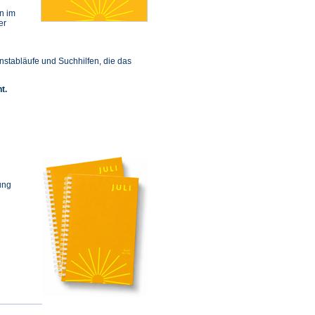
n im
er
nstabläufe und Suchhilfen, die das
t.
ung