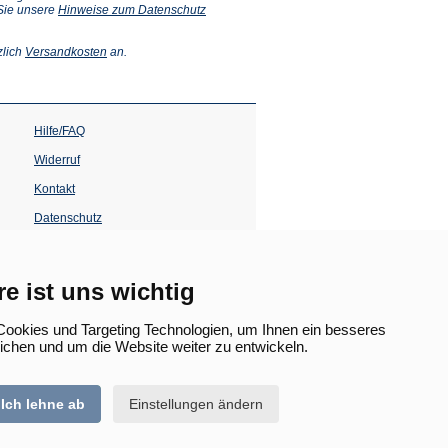
 Sie unsere
Hinweise zum Datenschutz
(Öffnet
zlich
Versandkosten
an.
in
einem
neuen
Tab)
Hilfe/FAQ
Widerruf
Kontakt
Datenschutz
Impressum
Barrierefreiheit
re ist uns wichtig
(Öffnet
in
ookies und Targeting Technologien, um Ihnen ein besseres
einem
lichen und um die Website weiter zu entwickeln.
neuen
Tab)
Ich lehne ab
Einstellungen ändern