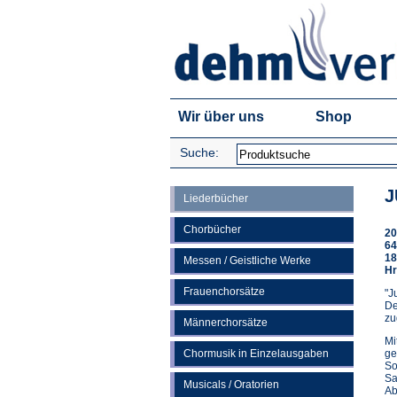
Wir über uns
Shop
Suche:
J
Liederbücher
Chorbücher
20
64
18
Messen / Geistliche Werke
Hr
Frauenchorsätze
"J
De
zu
Männerchorsätze
Mi
Chormusik in Einzelausgaben
ge
So
Sa
Musicals / Oratorien
Ab