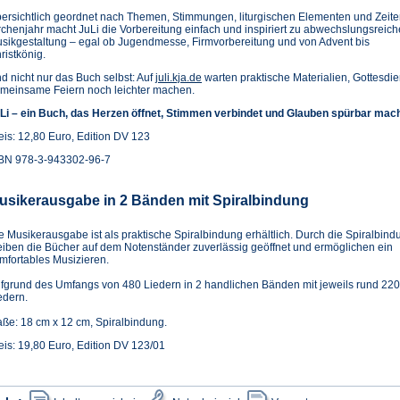
ersichtlich geordnet nach Themen, Stimmungen, liturgischen Elementen und Zeite
rchenjahr macht JuLi die Vorbereitung einfach und inspiriert zu abwechslungsreich
sikgestaltung – egal ob Jugendmesse, Firmvorbereitung und von Advent bis
ristkönig.
(Öffnet
d nicht nur das Buch selbst: Auf
juli.kja.de
warten praktische Materialien, Gottesdie
in
meinsame Feiern noch leichter machen.
einem
Li – ein Buch, das Herzen öffnet, Stimmen verbindet und Glauben spürbar mach
neuen
Tab)
eis: 12,80 Euro, Edition DV 123
BN 978-3-943302-96-7
usikerausgabe in 2 Bänden mit Spiralbindung
e Musikerausgabe ist als praktische Spiralbindung erhältlich. Durch die Spiralbind
eiben die Bücher auf dem Notenständer zuverlässig geöffnet und ermöglichen ein
mfortables Musizieren.
fgrund des Umfangs von 480 Liedern in 2 handlichen Bänden mit jeweils rund 220
edern.
ße: 18 cm x 12 cm, Spiralbindung.
eis: 19,80 Euro, Edition DV 123/01
(Öffnet
(Öffnet
(Öffnet