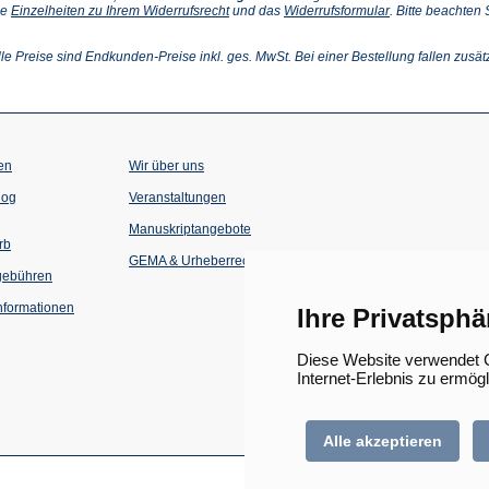
(Öffnet
(Öffnet
ie
Einzelheiten zu Ihrem Widerrufsrecht
und das
Widerrufsformular
. Bitte beachten
ffnet
in
in
einem
einem
inem
neuen
neuen
lle Preise sind Endkunden-Preise inkl. ges. MwSt. Bei einer Bestellung fallen zusät
euen
Tab)
Tab)
ab)
en
Wir über uns
(Öffnet
(Öffnet
log
Veranstaltungen
in
in
einem
einem
Manuskriptangebote
neuen
neuen
rb
Tab)
Tab)
GEMA & Urheberrecht
gebühren
formationen
Ihre Privatsphä
Diese Website verwendet C
Internet-Erlebnis zu ermög
Alle akzeptieren