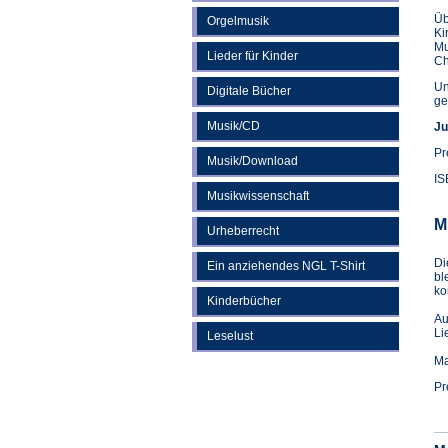
Üb
Orgelmusik
Ki
Mu
Lieder für Kinder
Ch
Un
Digitale Bücher
ge
Musik/CD
Ju
Pr
Musik/Download
IS
Musikwissenschaft
M
Urheberrecht
Di
Ein anziehendes NGL T-Shirt
bl
ko
Kinderbücher
Au
Li
Leselust
Ma
Pr