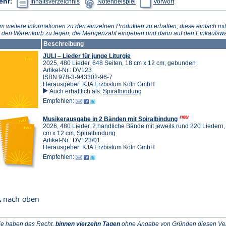
ehr:
Inhaltsverzeichnis
Notenbeispiel
Vorwort
in
in
in
einem
einem
einem
neuen
neuen
neuen
Tab)
Tab)
Tab)
m weitere Informationen zu den einzelnen Produkten zu erhalten, diese einfach mit
n den Warenkorb zu legen, die Mengenzahl eingeben und dann auf den Einkaufswa
Beschreibung
JULI – Lieder für junge Liturgie
2025, 480 Lieder, 648 Seiten, 18 cm x 12 cm, gebunden
Artikel-Nr.: DV123
ISBN 978-3-943302-96-7
Herausgeber: KJA Erzbistum Köln GmbH
Auch erhältlich als:
Spiralbindung
Empfehlen:
Musikerausgabe in 2 Bänden mit Spiralbindung
2026, 480 Lieder, 2 handliche Bände mit jeweils rund 220 Liedern,
cm x 12 cm, Spiralbindung
Artikel-Nr.: DV123/01
Herausgeber: KJA Erzbistum Köln GmbH
Empfehlen:
ie haben das Recht,
binnen vierzehn Tagen
ohne Angabe von Gründen diesen Vertr