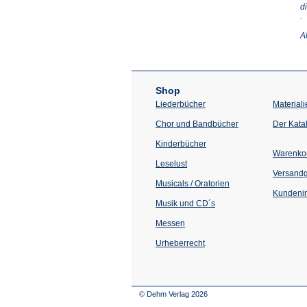
d
(Ö
.
in
e
A
n
T
Shop
Liederbücher
Materiali
Chor und Bandbücher
Der Kata
Kinderbücher
Warenko
Leselust
Versand
Musicals / Oratorien
Kundenin
Musik und CD´s
Messen
Urheberrecht
© Dehm Verlag
2026