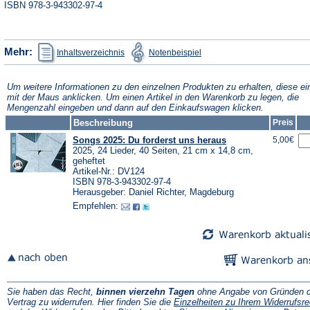
ISBN 978-3-943302-97-4
(Öffnet
(Öffnet
Mehr:
Inhaltsverzeichnis
Notenbeispiel
in
in
einem
einem
neuen
neuen
Tab)
Tab)
Um weitere Informationen zu den einzelnen Produkten zu erhalten, diese ei
mit der Maus anklicken. Um einen Artikel in den Warenkorb zu legen, die
Mengenzahl eingeben und dann auf den Einkaufswagen klicken.
Beschreibung
Preis
Songs 2025: Du forderst uns heraus
5,00€
2025, 24 Lieder, 40 Seiten, 21 cm x 14,8 cm,
geheftet
Artikel-Nr.: DV124
ISBN 978-3-943302-97-4
Herausgeber: Daniel Richter, Magdeburg
Empfehlen:
Sie haben das Recht,
binnen vierzehn Tagen
ohne Angabe von Gründen d
Vertrag zu widerrufen. Hier finden Sie die
Einzelheiten zu Ihrem Widerrufsre