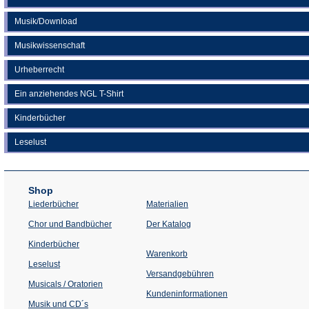
Musik/Download
Musikwissenschaft
Urheberrecht
Ein anziehendes NGL T-Shirt
Kinderbücher
Leselust
Shop
Liederbücher
Materialien
(Öffnet
Chor und Bandbücher
Der Katalog
in
einem
Kinderbücher
neuen
Warenkorb
Tab)
Leselust
Versandgebühren
Musicals / Oratorien
Kundeninformationen
Musik und CD´s