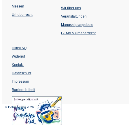
Messen
Wir über uns
Urheberrecht
(Öffnet
Veranstaltungen
in
einem
Manuskriptangebote
neuen
Tab)
GEMA & Urheberrecht
Hilfe/FAQ
Widerruf
Kontakt
Datenschutz
Impressum
Barrierefreiheit
(Öffnet
in
einem
© Dehm Verlag
2026
neuen
Tab)