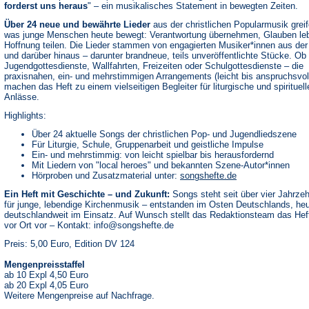
forderst uns heraus
" – ein musikalisches Statement in bewegten Zeiten.
Über 24 neue und bewährte Lieder
aus der christlichen Popularmusik greif
was junge Menschen heute bewegt: Verantwortung übernehmen, Glauben le
Hoffnung teilen. Die Lieder stammen von engagierten Musiker*innen aus der
und darüber hinaus – darunter brandneue, teils unveröffentlichte Stücke. Ob 
Jugendgottesdienste, Wallfahrten, Freizeiten oder Schulgottesdienste – die
praxisnahen, ein- und mehrstimmigen Arrangements (leicht bis anspruchsvol
machen das Heft zu einem vielseitigen Begleiter für liturgische und spirituell
Anlässe.
Highlights:
Über 24 aktuelle Songs der christlichen Pop- und Jugendliedszene
Für Liturgie, Schule, Gruppenarbeit und geistliche Impulse
Ein- und mehrstimmig: von leicht spielbar bis herausfordernd
Mit Liedern von "local heroes" und bekannten Szene-Autor*innen
(Öffnet
Hörproben und Zusatzmaterial unter:
songshefte.de
in
Ein Heft mit Geschichte – und Zukunft:
Songs steht seit über vier Jahrze
einem
neuen
für junge, lebendige Kirchenmusik – entstanden im Osten Deutschlands, he
Tab)
deutschlandweit im Einsatz. Auf Wunsch stellt das Redaktionsteam das Hef
vor Ort vor – Kontakt:
info@songshefte.de
Preis: 5,00 Euro, Edition DV 124
Mengenpreisstaffel
ab 10 Expl 4,50 Euro
ab 20 Expl 4,05 Euro
Weitere Mengenpreise auf Nachfrage.