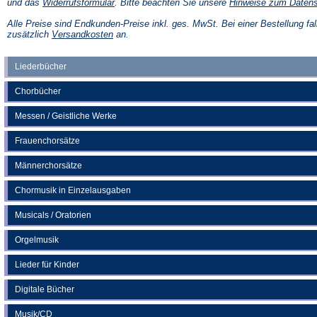
(Öffnet
und das
Widerrufsformular
. Bitte beachten Sie unsere
Hinweise zum Daten
in
einem
Alle Preise sind Endkunden-Preise inkl. ges. MwSt. Bei einer Bestellung fal
neuen
(Öffnet
zusätzlich
Versandkosten
an.
Tab)
in
einem
neuen
Liederbücher
Tab)
Chorbücher
Messen / Geistliche Werke
Frauenchorsätze
Männerchorsätze
Chormusik in Einzelausgaben
Musicals / Oratorien
Orgelmusik
Lieder für Kinder
Digitale Bücher
Musik/CD