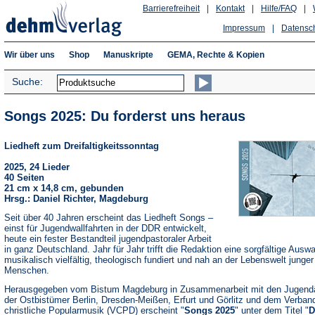
Barrierefreiheit
|
Kontakt
|
Hilfe/FAQ
|
Impressum
|
Datensc
Wir über uns
Shop
Manuskripte
GEMA, Rechte & Kopien
Suche:
Songs 2025: Du forderst uns heraus
Liedheft zum Dreifaltigkeitssonntag
2025, 24 Lieder
40 Seiten
21 cm x 14,8 cm, gebunden
Hrsg.: Daniel Richter, Magdeburg
Seit über 40 Jahren erscheint das Liedheft Songs –
einst für Jugendwallfahrten in der DDR entwickelt,
heute ein fester Bestandteil jugendpastoraler Arbeit
in ganz Deutschland. Jahr für Jahr trifft die Redaktion eine sorgfältige Auswa
musikalisch vielfältig, theologisch fundiert und nah an der Lebenswelt junger
Menschen.
Herausgegeben vom Bistum Magdeburg in Zusammenarbeit mit den Jugend
der Ostbistümer Berlin, Dresden-Meißen, Erfurt und Görlitz und dem Verband
christliche Popularmusik (VCPD) erscheint "
Songs 2025
" unter dem Titel "
D