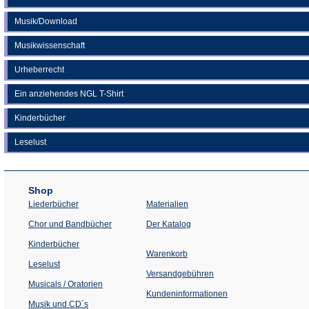
Musik/Download
Musikwissenschaft
Urheberrecht
Ein anziehendes NGL T-Shirt
Kinderbücher
Leselust
Shop
Liederbücher
Materialien
(Öffnet
Chor und Bandbücher
Der Katalog
in
einem
Kinderbücher
neuen
Warenkorb
Tab)
Leselust
Versandgebühren
Musicals / Oratorien
Kundeninformationen
Musik und CD´s