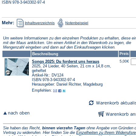
ISBN 978-3-943302-97-4
(Öffnet
(Öffnet
Mehr:
Inhaltsverzeichnis
Notenbeispiel
in
in
einem
einem
neuen
neuen
Tab)
Tab)
Um weitere Informationen zu den einzelnen Produkten zu erhalten, diese ei
mit der Maus anklicken. Um einen Artikel in den Warenkorb zu legen, die
Mengenzahl eingeben und dann auf den Einkaufswagen klicken.
Beschreibung
Preis
Songs 2025: Du forderst uns heraus
5,00€
2025, 24 Lieder, 40 Seiten, 21 cm x 14,8 cm,
geheftet
Artikel-Nr.: DV124
ISBN 978-3-943302-97-4
Herausgeber: Daniel Richter, Magdeburg
Empfehlen:
Sie haben das Recht,
binnen vierzehn Tagen
ohne Angabe von Gründen d
Vertrag zu widerrufen. Hier finden Sie die
Einzelheiten zu Ihrem Widerrufsre