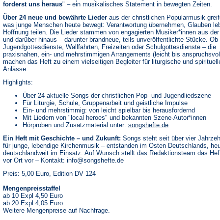
forderst uns heraus
" – ein musikalisches Statement in bewegten Zeiten.
Über 24 neue und bewährte Lieder
aus der christlichen Popularmusik greif
was junge Menschen heute bewegt: Verantwortung übernehmen, Glauben le
Hoffnung teilen. Die Lieder stammen von engagierten Musiker*innen aus der
und darüber hinaus – darunter brandneue, teils unveröffentlichte Stücke. Ob 
Jugendgottesdienste, Wallfahrten, Freizeiten oder Schulgottesdienste – die
praxisnahen, ein- und mehrstimmigen Arrangements (leicht bis anspruchsvol
machen das Heft zu einem vielseitigen Begleiter für liturgische und spirituell
Anlässe.
Highlights:
Über 24 aktuelle Songs der christlichen Pop- und Jugendliedszene
Für Liturgie, Schule, Gruppenarbeit und geistliche Impulse
Ein- und mehrstimmig: von leicht spielbar bis herausfordernd
Mit Liedern von "local heroes" und bekannten Szene-Autor*innen
(Öffnet
Hörproben und Zusatzmaterial unter:
songshefte.de
in
Ein Heft mit Geschichte – und Zukunft:
Songs steht seit über vier Jahrze
einem
neuen
für junge, lebendige Kirchenmusik – entstanden im Osten Deutschlands, he
Tab)
deutschlandweit im Einsatz. Auf Wunsch stellt das Redaktionsteam das Hef
vor Ort vor – Kontakt:
info@songshefte.de
Preis: 5,00 Euro, Edition DV 124
Mengenpreisstaffel
ab 10 Expl 4,50 Euro
ab 20 Expl 4,05 Euro
Weitere Mengenpreise auf Nachfrage.