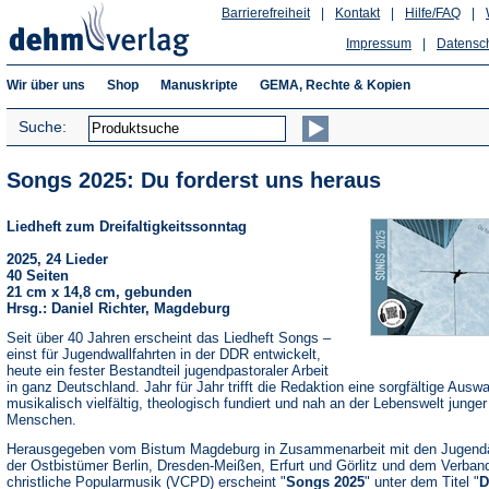
Barrierefreiheit
|
Kontakt
|
Hilfe/FAQ
|
Impressum
|
Datensc
Wir über uns
Shop
Manuskripte
GEMA, Rechte & Kopien
Suche:
Songs 2025: Du forderst uns heraus
Liedheft zum Dreifaltigkeitssonntag
2025, 24 Lieder
40 Seiten
21 cm x 14,8 cm, gebunden
Hrsg.: Daniel Richter, Magdeburg
Seit über 40 Jahren erscheint das Liedheft Songs –
einst für Jugendwallfahrten in der DDR entwickelt,
heute ein fester Bestandteil jugendpastoraler Arbeit
in ganz Deutschland. Jahr für Jahr trifft die Redaktion eine sorgfältige Auswa
musikalisch vielfältig, theologisch fundiert und nah an der Lebenswelt junger
Menschen.
Herausgegeben vom Bistum Magdeburg in Zusammenarbeit mit den Jugend
der Ostbistümer Berlin, Dresden-Meißen, Erfurt und Görlitz und dem Verband
christliche Popularmusik (VCPD) erscheint "
Songs 2025
" unter dem Titel "
D