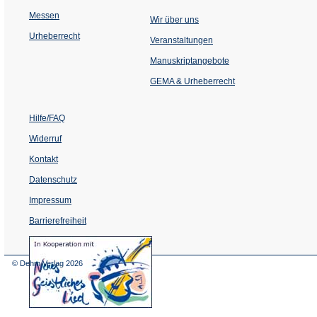
Messen
Wir über uns
Urheberrecht
(Öffnet
Veranstaltungen
in
einem
Manuskriptangebote
neuen
Tab)
GEMA & Urheberrecht
Hilfe/FAQ
Widerruf
Kontakt
Datenschutz
Impressum
Barrierefreiheit
(Öffnet
in
einem
© Dehm Verlag
2026
neuen
Tab)