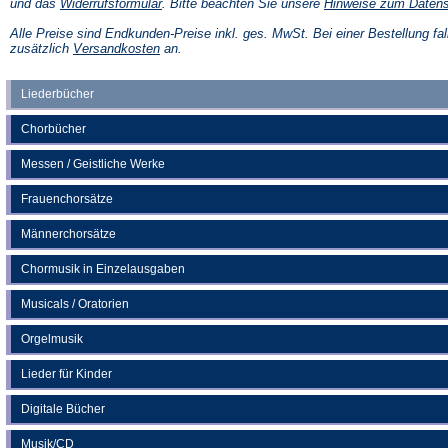
(Öffnet
und das
Widerrufsformular
. Bitte beachten Sie unsere
Hinweise zum Daten
in
einem
Alle Preise sind Endkunden-Preise inkl. ges. MwSt. Bei einer Bestellung fal
neuen
(Öffnet
zusätzlich
Versandkosten
an.
Tab)
in
einem
neuen
Liederbücher
Tab)
Chorbücher
Messen / Geistliche Werke
Frauenchorsätze
Männerchorsätze
Chormusik in Einzelausgaben
Musicals / Oratorien
Orgelmusik
Lieder für Kinder
Digitale Bücher
Musik/CD