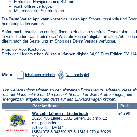
Einfaches Navigieren und Blättern
Auch offline verfügbar
Mit integrierter Suchfunktion
(Öffnet
Die Dehm Verlag App kann kostenlos in den App Stores von
Apple
und
Goog
in
heruntergeladen werden.
einem
neuen
Sofort nach Installation der App findet sich eine kostenfreie Testversion mit 
Tab)
in viele Lieder. Das Liederbuch "Wurzeln können" digital mit allen 766 Liedern
direkt nach der Bestellung im Shop des Dehm Verlags verfügbar.
Preis der App: Kostenlos
Preis des Liederbuches
Wurzeln können
digital: 34,95 Euro Edition DV 114
(Öffnet
(Öffnet
Mehr:
Inhaltsverzeichnis
Notenbeispiel
in
in
einem
einem
neuen
neuen
Tab)
Tab)
Um weitere Informationen zu den einzelnen Produkten zu erhalten, diese ei
mit der Maus anklicken. Um einen Artikel in den Warenkorb zu legen, die
Mengenzahl eingeben und dann auf den Einkaufswagen klicken.
Beschreibung
Preis
Wurzeln können - Liederbuch
24,99€
2023, 766 Lieder, 1032 Seiten, 18 cm x 12
cm, gebunden
Artikel-Nr.: DV114
ISBN 978-3-943302-87-5, ISMN 979-0-50226-
112-2