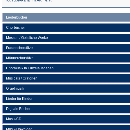
YouTube-Kanal inTAKT e.V.
in
einem
einem
neuen
Liederbücher
neuen
Tab)
Chorbücher
Tab)
Messen / Geistliche Werke
Frauenchorsätze
Männerchorsätze
Chormusik in Einzelausgaben
Musicals / Oratorien
Orgelmusik
Lieder für Kinder
Digitale Bücher
Musik/CD
Musik/Download