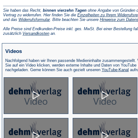
Sie haben das Recht,
binnen vierzehn Tagen
ohne Angabe von Gründen d
Vertrag zu widerrufen. Hier finden Sie die
Einzelheiten zu Ihrem Widerrufsre
(Öffnet
und das
Widerrufsformular
. Bitte beachten Sie unsere
Hinweise zum Daten
in
einem
Alle Preise sind Endkunden-Preise inkl. ges. MwSt. Bei einer Bestellung fal
neuen
(Öffnet
zusätzlich
Versandkosten
an.
Tab)
in
einem
neuen
Videos
Tab)
Nachfolgend haben wir Ihnen passende Medieninhalte zusammengestellt.
Sie auf ein Video klicken, werden externe Inhalte und Daten von YouTube
(Öffne
nachgeladen. Gerne können Sie auch gezielt unseren
YouTube-Kanal
aufr
in
eine
neue
Tab)