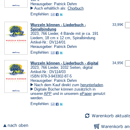
Herausgeber: Patrick Dehm
Auch erhältlich als:
Chorbuch
Empfehlen:
Wurzeln können - Liederbuch -
33,99€
Spiralbindung
2023, 766 Lieder, 4 Bände mit je ca. 191
Liedern, 18 cm x 12 cm, Spiralbindung
Artikel-Nr.: DV114/01
Herausgeber: Patrick Dehm
Empfehlen:
Wurzeln können - Liederbuch - digital
34,95€
2023, 766 Lieder, 1032 Seiten, digital
Artikel-Nr.: DV114/03
ISBN 978-3-943302-87-5
Herausgeber: Patrick Dehm
(Öffnet
Nach dem Kauf direkt zum
herunterladen
.
in
Digitale Bücher können zusätzlich in
einem
(Öffnet
(Öffnet
unserer
APP
und in unserem
ePaper
genutzt
neuen
in
in
werden.
Tab)
einem
einem
Empfehlen:
neuen
neuen
Tab)
Tab)