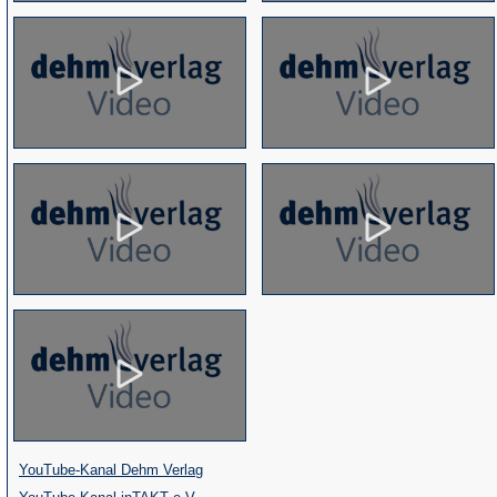
(Öffnet
YouTube-Kanal Dehm Verlag
(Öffnet
in