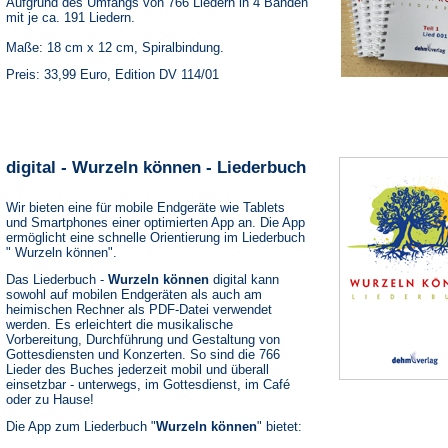
Aufgrund des Umfangs von 766 Liedern in 4 Bänden
mit je ca. 191 Liedern.
Maße: 18 cm x 12 cm, Spiralbindung.
Preis: 33,99 Euro, Edition DV 114/01
digital - Wurzeln können - Liederbuch
Wir bieten eine für mobile Endgeräte wie Tablets
und Smartphones einer optimierten App an. Die App
ermöglicht eine schnelle Orientierung im Liederbuch
" Wurzeln können".
Das Liederbuch -
Wurzeln können
digital kann
sowohl auf mobilen Endgeräten als auch am
heimischen Rechner als PDF-Datei verwendet
werden. Es erleichtert die musikalische
Vorbereitung, Durchführung und Gestaltung von
Gottesdiensten und Konzerten. So sind die 766
Lieder des Buches jederzeit mobil und überall
einsetzbar - unterwegs, im Gottesdienst, im Café
oder zu Hause!
Die App zum Liederbuch "
Wurzeln können
" bietet: