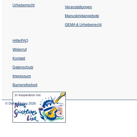
Urheberrecht
(Öffnet
Veranstaltungen
in
einem
Manuskriptangebote
neuen
Tab)
GEMA & Urheberrecht
Hilfe/FAQ
Widerruf
Kontakt
Datenschutz
Impressum
Barrierefreiheit
(Öffnet
in
einem
© Dehm Verlag
2026
neuen
Tab)