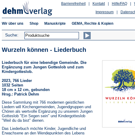
Barrierefreiheit
|
Kontakt
|
Hilfe/FAQ
|
Impressum
|
Datensc
Wir über uns
Shop
Manuskripte
GEMA, Rechte & Kopien
Suche:
Wurzeln können - Liederbuch
Liederbuch für eine lebendige Gemeinde. Die
Ergänzung zum Jungen Gotteslob und zum
Kindergotteslob.
2023, 766 Lieder
1032 Seiten
18 cm x 12 cm, gebunden
Hrsg.: Patrick Dehm
Diese Sammlung mit 766 modernen geistlichen
Liedern will Kirchengemeinden, Jugendgruppen und
Chören als wertvolle Ergänzung zu unserem Jungen
Gotteslob "Ein Segen sein" und Kindergotteslob
"Weil du da bist" dienen.
Das Liederbuch möchte Kinder, Jugendliche und
Erwachsene an den Wendepunkten des Lebens