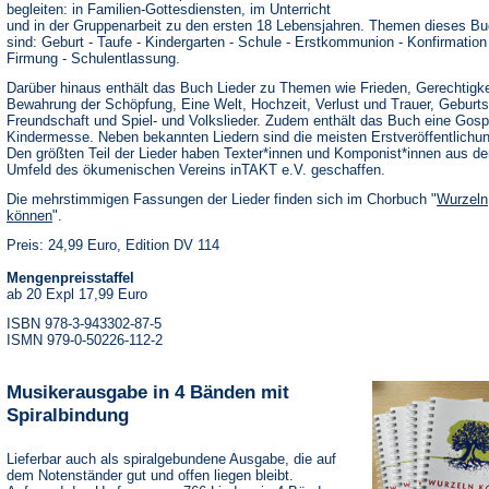
begleiten: in Familien-Gottesdiensten, im Unterricht
und in der Gruppenarbeit zu den ersten 18 Lebensjahren. Themen dieses B
sind: Geburt - Taufe - Kindergarten - Schule - Erstkommunion - Konfirmation
Firmung - Schulentlassung.
Darüber hinaus enthält das Buch Lieder zu Themen wie Frieden, Gerechtigke
Bewahrung der Schöpfung, Eine Welt, Hochzeit, Verlust und Trauer, Geburts
Freundschaft und Spiel- und Volkslieder. Zudem enthält das Buch eine Gosp
Kindermesse. Neben bekannten Liedern sind die meisten Erstveröffentlichu
Den größten Teil der Lieder haben Texter*innen und Komponist*innen aus d
Umfeld des ökumenischen Vereins inTAKT e.V. geschaffen.
Die mehrstimmigen Fassungen der Lieder finden sich im Chorbuch "
Wurzeln
können
".
Preis: 24,99 Euro, Edition DV 114
Mengenpreisstaffel
ab 20 Expl 17,99 Euro
ISBN 978-3-943302-87-5
ISMN 979-0-50226-112-2
Musikerausgabe in 4 Bänden mit
Spiralbindung
Lieferbar auch als spiralgebundene Ausgabe, die auf
dem Notenständer gut und offen liegen bleibt.