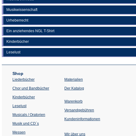
Musikwissenschaft
Urheberrecht
Ein anziehendes NGL T-Shirt
Kinderbücher
Leselust
Shop
Liederbücher
Materialien
(Öffnet
Chor und Bandbücher
Der Katalog
in
einem
Kinderbücher
neuen
Warenkorb
Tab)
Leselust
Versandgebühren
Musicals / Oratorien
Kundeninformationen
Musik und CD´s
Messen
Wir über uns