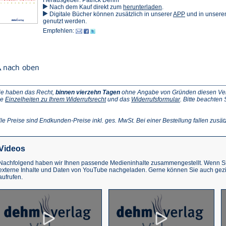
Herausgeber: Patrick Dehm
(Öffnet
Nach dem Kauf direkt zum
herunterladen
.
in
(Öffnet
Digitale Bücher können zusätzlich in unserer
APP
und in unser
einem
in
genutzt werden.
neuen
einem
Empfehlen:
Tab)
neuen
Tab)
ie haben das Recht,
binnen vierzehn Tagen
ohne Angabe von Gründen diesen Vertr
(Öffnet
(Öffnet
ie
Einzelheiten zu Ihrem Widerrufsrecht
und das
Widerrufsformular
. Bitte beachten
ffnet
in
in
einem
einem
inem
neuen
neuen
lle Preise sind Endkunden-Preise inkl. ges. MwSt. Bei einer Bestellung fallen zusät
euen
Tab)
Tab)
ab)
Videos
Nachfolgend haben wir Ihnen passende Medieninhalte zusammengestellt. Wenn Sie
externe Inhalte und Daten von YouTube nachgeladen. Gerne können Sie auch gez
aufrufen.