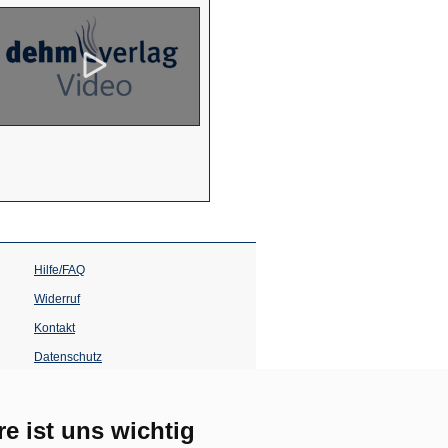
Hilfe/FAQ
Widerruf
Kontakt
Datenschutz
Impressum
Barrierefreiheit
re ist uns wichtig
(Öffnet