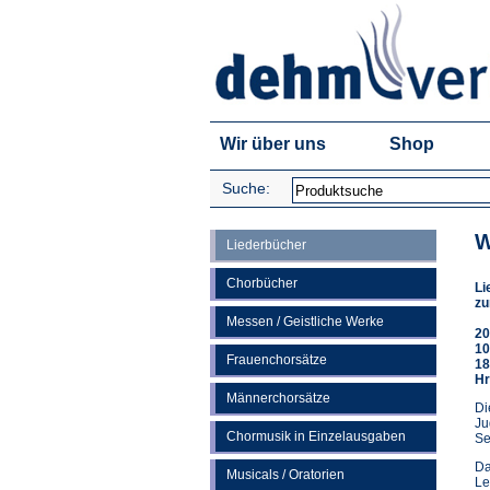
Wir über uns
Shop
Suche:
W
Liederbücher
Chorbücher
Li
zu
Messen / Geistliche Werke
20
10
Frauenchorsätze
18
Hr
Männerchorsätze
Di
Ju
Chormusik in Einzelausgaben
Se
Da
Musicals / Oratorien
Le