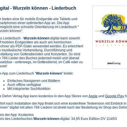
igital - Wurzeln können - Liederbuch
r bieten eine für mobile Endgeräte wie Tablets und
artphones einer optimierten App an. Die App
möglicht eine schnelle Orientierung im Liederbuch "
rzeln können".
s Liederbuch -
Wurzeln können
digital kann sowohl
f mobilen Endgeräten als auch am heimischen
chner als PDF-Datei verwendet werden. Es erleichtert
e musikalische Vorbereitung, Durchführung und
staltung von Gottesdiensten und Konzerten. So sind
e 766 Lieder des Buches jederzeit mobil und überall
nsetzbar - unterwegs, im Gottesdienst, im Café oder zu
use!
e App zum Liederbuch "
Wurzeln können
" bietet:
Einfaches Navigieren und Blättern
Auch offline verfügbar
Mit integrierter Suchfunktion
(Öffnet
(Ö
e Dehm Verlag App kann kostenlos in den App Stores von
Apple
und
Google Play
h
in
in
fort nach Installation der App findet sich eine kostenfreie Testversion mit Einblick 
einem
e
nnen" digital mit allen 766 Liedern ist direkt nach der Bestellung im Shop des Deh
neuen
n
Tab)
T
eis der App: Kostenlos
eis des Liederbuches
Wurzeln können
digital: 34,95 Euro Edition DV 114/03