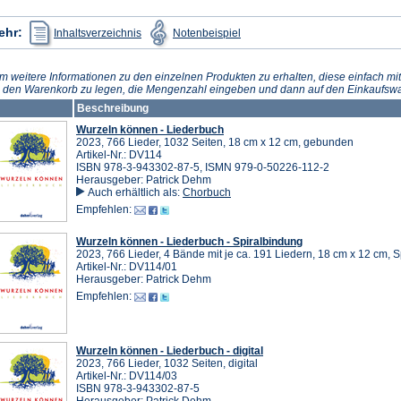
(Öffnet
(Öffnet
ehr:
Inhaltsverzeichnis
Notenbeispiel
in
in
einem
einem
neuen
neuen
Tab)
Tab)
m weitere Informationen zu den einzelnen Produkten zu erhalten, diese einfach mit
n den Warenkorb zu legen, die Mengenzahl eingeben und dann auf den Einkaufswa
Beschreibung
Wurzeln können - Liederbuch
2023, 766 Lieder, 1032 Seiten, 18 cm x 12 cm, gebunden
Artikel-Nr.: DV114
ISBN 978-3-943302-87-5, ISMN 979-0-50226-112-2
Herausgeber: Patrick Dehm
Auch erhältlich als:
Chorbuch
Empfehlen:
Wurzeln können - Liederbuch - Spiralbindung
2023, 766 Lieder, 4 Bände mit je ca. 191 Liedern, 18 cm x 12 cm, 
Artikel-Nr.: DV114/01
Herausgeber: Patrick Dehm
Empfehlen:
Wurzeln können - Liederbuch - digital
2023, 766 Lieder, 1032 Seiten, digital
Artikel-Nr.: DV114/03
ISBN 978-3-943302-87-5