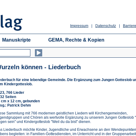
Impressum
|
Datenschutz
|
Barriere
Manuskripte
GEMA, Rechte & Kopien
urzeln können - Liederbuch
ederbuch für eine lebendige Gemeinde. Die Ergänzung zum Jungen Gotteslob u
m Kindergotteslob.
23, 766 Lieder
32 Seiten
 cm x 12 cm, gebunden
sg.: Patrick Dehm
ese Sammlung mit 766 modernen geistlichen Liedern will Kirchengemeinden,
gendgruppen und Chören als wertvolle Ergänzung zu unserem Jungen Gotteslob 
gen sein" und Kindergotteslob "Weil du da bist" dienen.
s Liederbuch möchte Kinder, Jugendliche und Erwachsene an den Wendepunkten
bens begleiten: in Familien-Gottesdiensten, im Unterricht und in der Gruppenarbeit