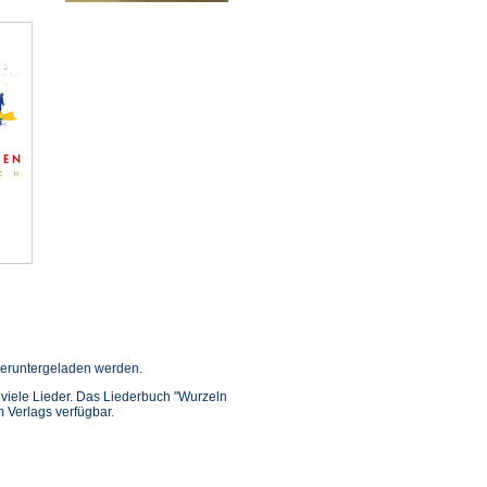
ffnet
eruntergeladen werden.
in viele Lieder. Das Liederbuch "Wurzeln
inem
m Verlags verfügbar.
euen
ab)