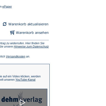
(Öffnet
em
ePaper
in
einem
neuen
Tab)
ag zu widerrufen. Hier finden Sie
 Sie unsere
Hinweise zum Datenschutz
(Öffnet
zlich
Versandkosten
an.
in
einem
neuen
Tab)
 auf ein Video klicken, werden
(Öffnet
ielt unseren
YouTube-Kanal
in
einem
neuen
Tab)