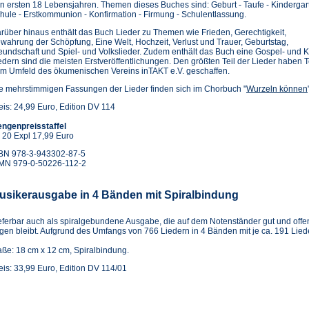
n ersten 18 Lebensjahren. Themen dieses Buches sind: Geburt - Taufe - Kindergar
hule - Erstkommunion - Konfirmation - Firmung - Schulentlassung.
rüber hinaus enthält das Buch Lieder zu Themen wie Frieden, Gerechtigkeit,
wahrung der Schöpfung, Eine Welt, Hochzeit, Verlust und Trauer, Geburtstag,
eundschaft und Spiel- und Volkslieder. Zudem enthält das Buch eine Gospel- un
edern sind die meisten Erstveröffentlichungen. Den größten Teil der Lieder haben
m Umfeld des ökumenischen Vereins inTAKT e.V. geschaffen.
e mehrstimmigen Fassungen der Lieder finden sich im Chorbuch "
Wurzeln können
eis: 24,99 Euro, Edition DV 114
ngenpreisstaffel
 20 Expl 17,99 Euro
BN 978-3-943302-87-5
MN 979-0-50226-112-2
usikerausgabe in 4 Bänden mit Spiralbindung
eferbar auch als spiralgebundene Ausgabe, die auf dem Notenständer gut und offe
egen bleibt. Aufgrund des Umfangs von 766 Liedern in 4 Bänden mit je ca. 191 Lied
ße: 18 cm x 12 cm, Spiralbindung.
eis: 33,99 Euro, Edition DV 114/01