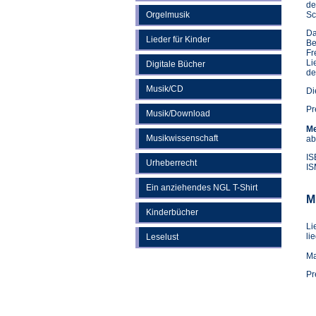
de
Orgelmusik
Sc
Da
Lieder für Kinder
Be
Fr
Li
Digitale Bücher
de
Musik/CD
Di
Pr
Musik/Download
Me
Musikwissenschaft
ab
IS
Urheberrecht
IS
Ein anziehendes NGL T-Shirt
M
Kinderbücher
Li
li
Leselust
Ma
Pr