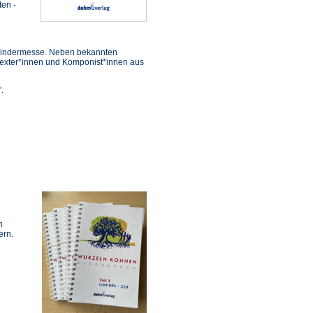
ten -
d Kindermesse. Neben bekannten
 Texter*innen und Komponist*innen aus
".
n
ern.