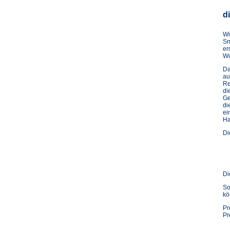
d
Wi
Sm
er
Wu
Da
au
Re
di
Ge
di
ei
Ha
Di
Di
So
kö
Pr
Pr