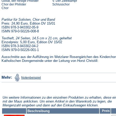
Goliat, der riesige Philister
V. Der Zweikampf
Chor der Philister
Schlusschor
Chor
Partitur für Solisten, Chor und Band
Preis: 24,90 Euro, Edition DV 15/01
ISBN 978-3-943302-05-9
ISMN 979-0-50226-008-8
Textheft, 24 Seiten, 14,5 cm x 21 cm, geheftet
Einzelpreis: 5,00 Euro, Edition DV 15/02
ISBN 978-3-943302-04-2
ISMN 979-0-50226-001-1
Ausschnitte aus der Aufführung im Wetzlarer Rosengärtchen des Kinderchor
Katholischen Domgemeinde unter der Leitung von Horst Christill:
(Öffnet
Mehr:
Notenbeispiel
in
einem
neuen
Tab)
Um weitere Informationen zu den einzelnen Produkten zu erhalten, diese ei
mit der Maus anklicken. Um einen Artikel in den Warenkorb zu legen, die
Mengenzahl eingeben und dann auf den Einkaufswagen klicken.
Beschreibung
Preis