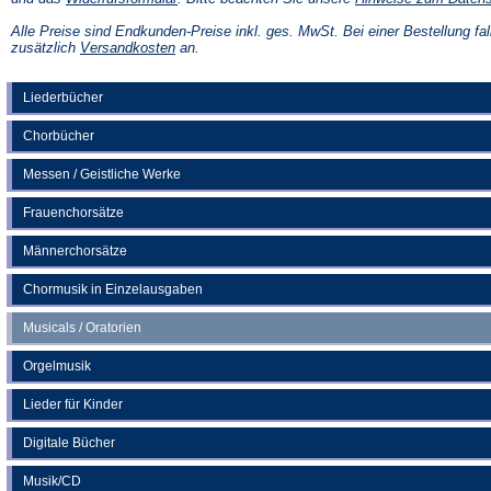
in
einem
Alle Preise sind Endkunden-Preise inkl. ges. MwSt. Bei einer Bestellung fal
neuen
(Öffnet
zusätzlich
Versandkosten
an.
Tab)
in
einem
neuen
Liederbücher
Tab)
Chorbücher
Messen / Geistliche Werke
Frauenchorsätze
Männerchorsätze
Chormusik in Einzelausgaben
Musicals / Oratorien
Orgelmusik
Lieder für Kinder
Digitale Bücher
Musik/CD