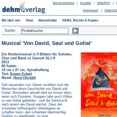
Barrierefreiheit
|
Kontakt
|
Hilfe/FAQ
|
Impressum
|
Datensc
Wir über uns
Shop
Manuskripte
GEMA, Rechte & Kopien
Suche:
Musical 'Von David, Saul und Goliat'
Ein Kindermusical in 5 Bildern für Solisten,
Chor und Band zu Samuel 16,1 ff
2013
80 Seiten
19 cm x 27 cm, Spiralheftung
Text:
Eugen Eckert
Musik:
Horst Christill
Seit tausenden von Jahren erzählen sich die
Menschen diese Geschichte von David und
Goliat. Besonders aktuell wird sie immer dann,
wenn sich Einzelne, Gruppen oder auch Völker
so wie Goliat gebärden - und die Sehnsucht
nach einem wie David wächst. Dass der
scheinbar hoffnungslos Unterlegene es
schaffen kann, den scheinbar übermächtig
Großen zu überflügeln, ist eine