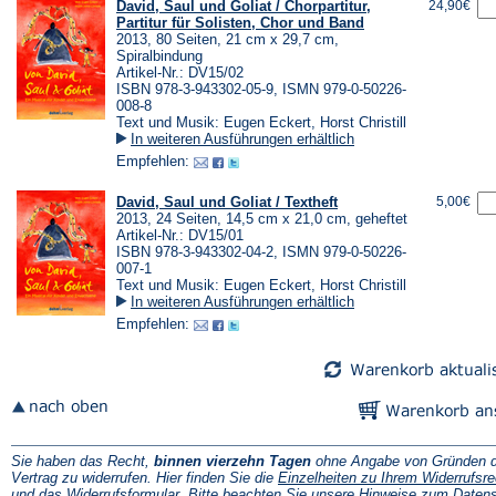
David, Saul und Goliat / Chorpartitur,
24,90€
Partitur für Solisten, Chor und Band
2013, 80 Seiten, 21 cm x 29,7 cm,
Spiralbindung
Artikel-Nr.: DV15/02
ISBN 978-3-943302-05-9, ISMN 979-0-50226-
008-8
Text und Musik: Eugen Eckert, Horst Christill
In weiteren Ausführungen erhältlich
Empfehlen:
David, Saul und Goliat / Textheft
5,00€
2013, 24 Seiten, 14,5 cm x 21,0 cm, geheftet
Artikel-Nr.: DV15/01
ISBN 978-3-943302-04-2, ISMN 979-0-50226-
007-1
Text und Musik: Eugen Eckert, Horst Christill
In weiteren Ausführungen erhältlich
Empfehlen:
Sie haben das Recht,
binnen vierzehn Tagen
ohne Angabe von Gründen d
Vertrag zu widerrufen. Hier finden Sie die
Einzelheiten zu Ihrem Widerrufsre
(Öffnet
und das
Widerrufsformular
. Bitte beachten Sie unsere
Hinweise zum Daten