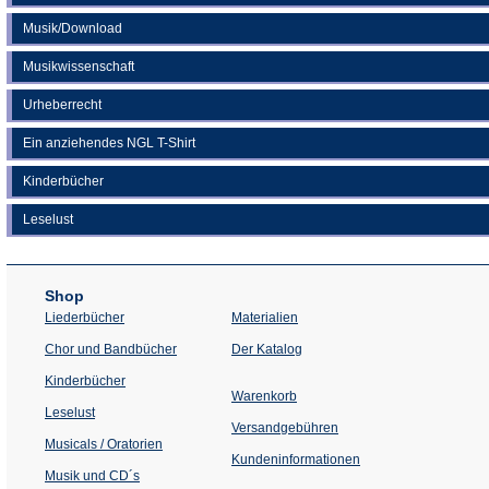
Musik/Download
Musikwissenschaft
Urheberrecht
Ein anziehendes NGL T-Shirt
Kinderbücher
Leselust
Shop
Liederbücher
Materialien
(Öffnet
Chor und Bandbücher
Der Katalog
in
einem
Kinderbücher
neuen
Warenkorb
Tab)
Leselust
Versandgebühren
Musicals / Oratorien
Kundeninformationen
Musik und CD´s