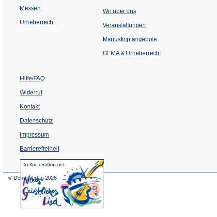
Messen
Wir über uns
Urheberrecht
(Öffnet
Veranstaltungen
in
einem
Manuskriptangebote
neuen
Tab)
GEMA & Urheberrecht
Hilfe/FAQ
Widerruf
Kontakt
Datenschutz
Impressum
Barrierefreiheit
(Öffnet
in
einem
© Dehm Verlag
2026
neuen
Tab)