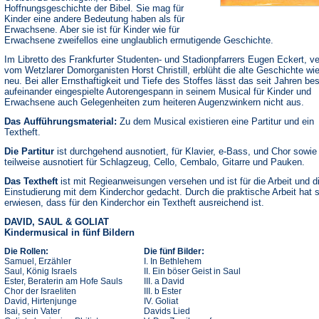
Hoffnungsgeschichte der Bibel. Sie mag für
Kinder eine andere Bedeutung haben als für
Erwachsene. Aber sie ist für Kinder wie für
Erwachsene zweifellos eine unglaublich ermutigende Geschichte.
Im Libretto des Frankfurter Studenten- und Stadionpfarrers Eugen Eckert, ve
vom Wetzlarer Domorganisten Horst Christill, erblüht die alte Geschichte wi
neu. Bei aller Ernsthaftigkeit und Tiefe des Stoffes lässt das seit Jahren be
aufeinander eingespielte Autorengespann in seinem Musical für Kinder und
Erwachsene auch Gelegenheiten zum heiteren Augenzwinkern nicht aus.
Das Aufführungsmaterial:
Zu dem Musical existieren eine Partitur und ein
Textheft.
Die Partitur
ist durchgehend ausnotiert, für Klavier, e-Bass, und Chor sowie
teilweise ausnotiert für Schlagzeug, Cello, Cembalo, Gitarre und Pauken.
Das Textheft
ist mit Regieanweisungen versehen und ist für die Arbeit und d
Einstudierung mit dem Kinderchor gedacht. Durch die praktische Arbeit hat 
erwiesen, dass für den Kinderchor ein Textheft ausreichend ist.
DAVID, SAUL & GOLIAT
Kindermusical in fünf Bildern
Die Rollen:
Die fünf Bilder:
Samuel, Erzähler
I. In Bethlehem
Saul, König Israels
II. Ein böser Geist in Saul
Ester, Beraterin am Hofe Sauls
III. a David
Chor der Israeliten
III. b Ester
David, Hirtenjunge
IV. Goliat
Isai, sein Vater
Davids Lied