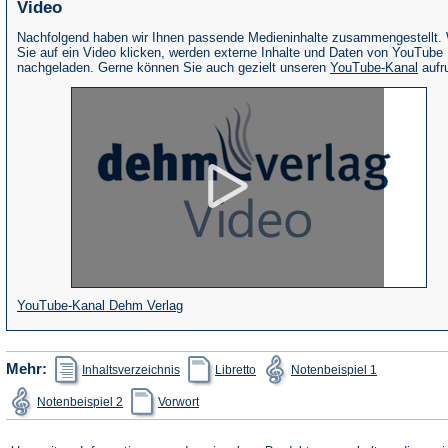
Video
Nachfolgend haben wir Ihnen passende Medieninhalte zusammengestellt.
Sie auf ein Video klicken, werden externe Inhalte und Daten von YouTube
(Öffne
nachgeladen. Gerne können Sie auch gezielt unseren
YouTube-Kanal
aufr
in
eine
neue
Tab)
(Öffnet
YouTube-Kanal Dehm Verlag
in
einem
(Öffnet
(Öffnet
(Öffnet
Mehr:
Inhaltsverzeichnis
Libretto
Notenbeispiel 1
in
in
in
neuen
einem
einem
einem
(Öffnet
(Öffnet
Notenbeispiel 2
Vorwort
neuen
neuen
neuen
Tab)
in
in
Tab)
Tab)
Tab)
einem
einem
neuen
neuen