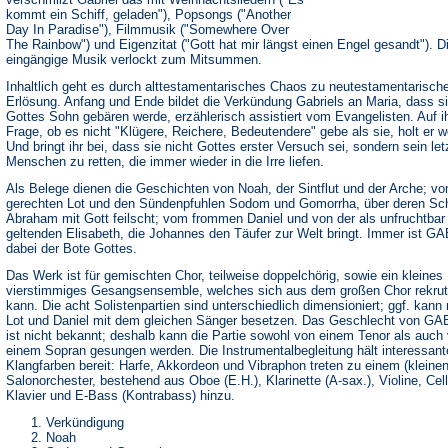
kommt ein Schiff, geladen"), Popsongs ("Another
Day In Paradise"), Filmmusik ("Somewhere Over
The Rainbow") und Eigenzitat ("Gott hat mir längst einen Engel gesandt"). D
eingängige Musik verlockt zum Mitsummen.
Inhaltlich geht es durch alttestamentarisches Chaos zu neutestamentarisch
Erlösung. Anfang und Ende bildet die Verkündung Gabriels an Maria, dass s
Gottes Sohn gebären werde, erzählerisch assistiert vom Evangelisten. Auf i
Frage, ob es nicht "Klügere, Reichere, Bedeutendere" gebe als sie, holt er w
Und bringt ihr bei, dass sie nicht Gottes erster Versuch sei, sondern sein letz
Menschen zu retten, die immer wieder in die Irre liefen.
Als Belege dienen die Geschichten von Noah, der Sintflut und der Arche; v
gerechten Lot und den Sündenpfuhlen Sodom und Gomorrha, über deren Sc
Abraham mit Gott feilscht; vom frommen Daniel und von der als unfruchtbar
geltenden Elisabeth, die Johannes den Täufer zur Welt bringt. Immer ist G
dabei der Bote Gottes.
Das Werk ist für gemischten Chor, teilweise doppelchörig, sowie ein kleines
vierstimmiges Gesangsensemble, welches sich aus dem großen Chor rekrut
kann. Die acht Solistenpartien sind unterschiedlich dimensioniert; ggf. kann
Lot und Daniel mit dem gleichen Sänger besetzen. Das Geschlecht von G
ist nicht bekannt; deshalb kann die Partie sowohl von einem Tenor als auch
einem Sopran gesungen werden. Die Instrumentalbegleitung hält interessant
Klangfarben bereit: Harfe, Akkordeon und Vibraphon treten zu einem (kleinen
Salonorchester, bestehend aus Oboe (E.H.), Klarinette (A-sax.), Violine, Cell
Klavier und E-Bass (Kontrabass) hinzu.
Verkündigung
Noah