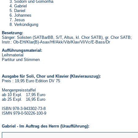
Sodom und Gomorrha
Gabriel
Daniel
Johannes
Jesus
Verkündigung
Besetzung:
Sänger: Solisten (SATBarBB, S/T, Altus, kl. Chor SATB), gr. Chor SATB;
Instr.: Ob-EH/Klar(B)-Asax/Hf/Akk/Vib/Klav/Vl/Vc/E-Bass/Dr
Aufführungsmaterial:
Leihmaterial
Partitur und Stimmen
Ausgabe für Soli, Chor und Klavier (Klavierauszug):
Preis : 19,95 Euro Edition DV 75
Mengenpreisstaffel
ab 10 Expl. 17,95 Euro
ab 25 Expl. 16,95 Euro
ISBN 978-3-943302-73-8
ISMN 979-0-50226-100-9
Gabriel - Im Auftrag des Herrn (Uraufführung):