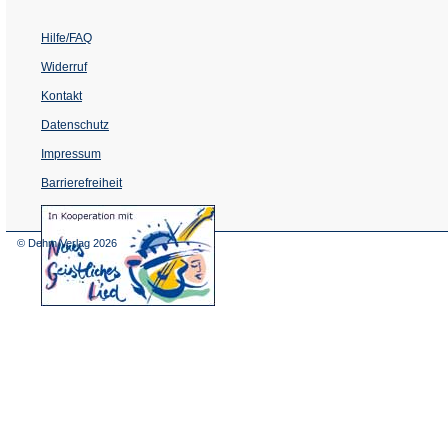
Hilfe/FAQ
Widerruf
Kontakt
Datenschutz
Impressum
Barrierefreiheit
(Öffnet
in
einem
© Dehm Verlag
2026
neuen
Tab)