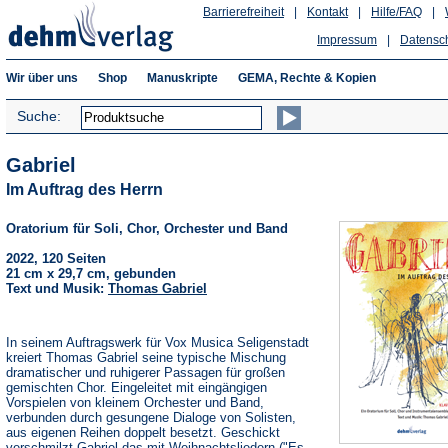
Barrierefreiheit
|
Kontakt
|
Hilfe/FAQ
|
Impressum
|
Datensc
Wir über uns
Shop
Manuskripte
GEMA, Rechte & Kopien
Suche:
Gabriel
Im Auftrag des Herrn
Oratorium für Soli, Chor, Orchester und Band
2022, 120 Seiten
21 cm x 29,7 cm, gebunden
Text und Musik:
Thomas Gabriel
In seinem Auftragswerk für Vox Musica Seligenstadt
kreiert Thomas Gabriel seine typische Mischung
dramatischer und ruhigerer Passagen für großen
gemischten Chor. Eingeleitet mit eingängigen
Vorspielen von kleinem Orchester und Band,
verbunden durch gesungene Dialoge von Solisten,
aus eigenen Reihen doppelt besetzt. Geschickt
verschmilzt Gabriel das mit Weihnachtsliedern ("Es