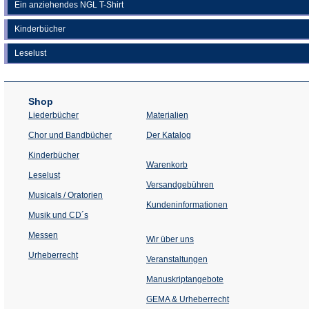
Ein anziehendes NGL T-Shirt
Kinderbücher
Leselust
Shop
Liederbücher
Materialien
(Öffnet
Chor und Bandbücher
Der Katalog
in
einem
Kinderbücher
neuen
Warenkorb
Tab)
Leselust
Versandgebühren
Musicals / Oratorien
Kundeninformationen
Musik und CD´s
Messen
Wir über uns
Urheberrecht
(Öffnet
Veranstaltungen
in
einem
Manuskriptangebote
neuen
Tab)
GEMA & Urheberrecht