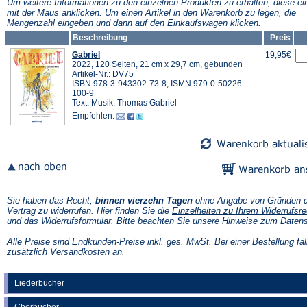
Tab)
Tab)
Um weitere Informationen zu den einzelnen Produkten zu erhalten, diese ei
mit der Maus anklicken. Um einen Artikel in den Warenkorb zu legen, die
Mengenzahl eingeben und dann auf den Einkaufswagen klicken.
Beschreibung
Preis
Gabriel
19,95€
2022, 120 Seiten, 21 cm x 29,7 cm, gebunden
Artikel-Nr.: DV75
ISBN 978-3-943302-73-8, ISMN 979-0-50226-
100-9
Text, Musik: Thomas Gabriel
Empfehlen:
Sie haben das Recht,
binnen vierzehn Tagen
ohne Angabe von Gründen d
Vertrag zu widerrufen. Hier finden Sie die
Einzelheiten zu Ihrem Widerrufsre
(Öffnet
und das
Widerrufsformular
. Bitte beachten Sie unsere
Hinweise zum Daten
in
einem
Alle Preise sind Endkunden-Preise inkl. ges. MwSt. Bei einer Bestellung fal
neuen
(Öffnet
zusätzlich
Versandkosten
an.
Tab)
in
einem
neuen
Liederbücher
Tab)
Chorbücher