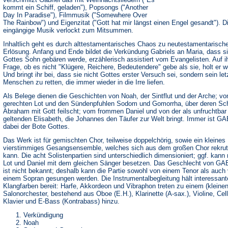
kommt ein Schiff, geladen"), Popsongs ("Another
Day In Paradise"), Filmmusik ("Somewhere Over
The Rainbow") und Eigenzitat ("Gott hat mir längst einen Engel gesandt"). D
eingängige Musik verlockt zum Mitsummen.
Inhaltlich geht es durch alttestamentarisches Chaos zu neutestamentarisch
Erlösung. Anfang und Ende bildet die Verkündung Gabriels an Maria, dass s
Gottes Sohn gebären werde, erzählerisch assistiert vom Evangelisten. Auf i
Frage, ob es nicht "Klügere, Reichere, Bedeutendere" gebe als sie, holt er w
Und bringt ihr bei, dass sie nicht Gottes erster Versuch sei, sondern sein letz
Menschen zu retten, die immer wieder in die Irre liefen.
Als Belege dienen die Geschichten von Noah, der Sintflut und der Arche; v
gerechten Lot und den Sündenpfuhlen Sodom und Gomorrha, über deren Sc
Abraham mit Gott feilscht; vom frommen Daniel und von der als unfruchtbar
geltenden Elisabeth, die Johannes den Täufer zur Welt bringt. Immer ist G
dabei der Bote Gottes.
Das Werk ist für gemischten Chor, teilweise doppelchörig, sowie ein kleines
vierstimmiges Gesangsensemble, welches sich aus dem großen Chor rekrut
kann. Die acht Solistenpartien sind unterschiedlich dimensioniert; ggf. kann
Lot und Daniel mit dem gleichen Sänger besetzen. Das Geschlecht von G
ist nicht bekannt; deshalb kann die Partie sowohl von einem Tenor als auch
einem Sopran gesungen werden. Die Instrumentalbegleitung hält interessant
Klangfarben bereit: Harfe, Akkordeon und Vibraphon treten zu einem (kleinen
Salonorchester, bestehend aus Oboe (E.H.), Klarinette (A-sax.), Violine, Cell
Klavier und E-Bass (Kontrabass) hinzu.
Verkündigung
Noah