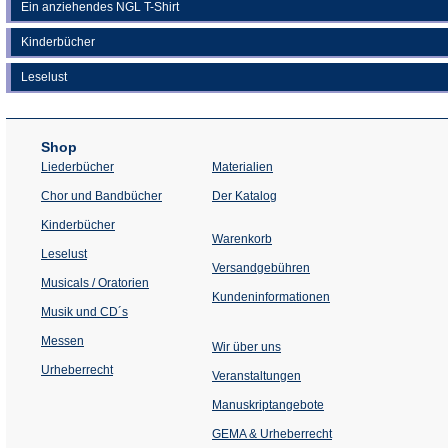
Ein anziehendes NGL T-Shirt
Kinderbücher
Leselust
Shop
Liederbücher
Materialien
(Öffnet
Chor und Bandbücher
Der Katalog
in
einem
Kinderbücher
neuen
Warenkorb
Tab)
Leselust
Versandgebühren
Musicals / Oratorien
Kundeninformationen
Musik und CD´s
Messen
Wir über uns
Urheberrecht
(Öffnet
Veranstaltungen
in
einem
Manuskriptangebote
neuen
Tab)
GEMA & Urheberrecht