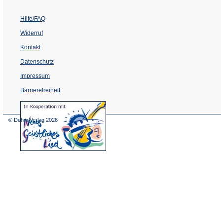
Hilfe/FAQ
Widerruf
Kontakt
Datenschutz
Impressum
Barrierefreiheit
(Öffnet
in
einem
© Dehm Verlag
2026
neuen
Tab)