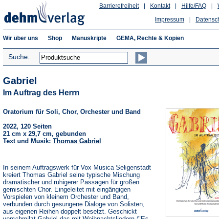
Barrierefreiheit
|
Kontakt
|
Hilfe/FAQ
|
Impressum
|
Datensc
Wir über uns
Shop
Manuskripte
GEMA, Rechte & Kopien
Suche:
Gabriel
Im Auftrag des Herrn
Oratorium für Soli, Chor, Orchester und Band
2022, 120 Seiten
21 cm x 29,7 cm, gebunden
Text und Musik:
Thomas Gabriel
In seinem Auftragswerk für Vox Musica Seligenstadt
kreiert Thomas Gabriel seine typische Mischung
dramatischer und ruhigerer Passagen für großen
gemischten Chor. Eingeleitet mit eingängigen
Vorspielen von kleinem Orchester und Band,
verbunden durch gesungene Dialoge von Solisten,
aus eigenen Reihen doppelt besetzt. Geschickt
verschmilzt Gabriel das mit Weihnachtsliedern ("Es