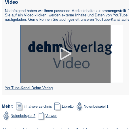
Video
Nachfolgend haben wir Ihnen passende Medieninhalte zusammengestellt.
Sie auf ein Video klicken, werden externe Inhalte und Daten von YouTube
(Öffne
nachgeladen. Gerne können Sie auch gezielt unseren
YouTube-Kanal
aufr
in
eine
neue
Tab)
(Öffnet
YouTube-Kanal Dehm Verlag
in
einem
(Öffnet
(Öffnet
(Öffnet
Mehr:
Inhaltsverzeichnis
Libretto
Notenbeispiel 1
in
in
in
neuen
einem
einem
einem
(Öffnet
(Öffnet
Notenbeispiel 2
Vorwort
neuen
neuen
neuen
Tab)
in
in
Tab)
Tab)
Tab)
einem
einem
neuen
neuen