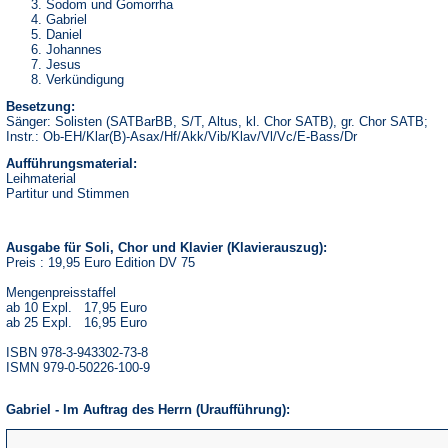
Sodom und Gomorrha
Gabriel
Daniel
Johannes
Jesus
Verkündigung
Besetzung:
Sänger: Solisten (SATBarBB, S/T, Altus, kl. Chor SATB), gr. Chor SATB;
Instr.: Ob-EH/Klar(B)-Asax/Hf/Akk/Vib/Klav/Vl/Vc/E-Bass/Dr
Aufführungsmaterial:
Leihmaterial
Partitur und Stimmen
Ausgabe für Soli, Chor und Klavier (Klavierauszug):
Preis : 19,95 Euro Edition DV 75
Mengenpreisstaffel
ab 10 Expl. 17,95 Euro
ab 25 Expl. 16,95 Euro
ISBN 978-3-943302-73-8
ISMN 979-0-50226-100-9
Gabriel - Im Auftrag des Herrn (Uraufführung):