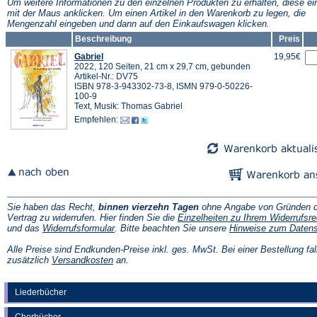
Tab)
Tab)
Um weitere Informationen zu den einzelnen Produkten zu erhalten, diese ei
mit der Maus anklicken. Um einen Artikel in den Warenkorb zu legen, die
Mengenzahl eingeben und dann auf den Einkaufswagen klicken.
Beschreibung
Preis
Gabriel
19,95€
2022, 120 Seiten, 21 cm x 29,7 cm, gebunden
Artikel-Nr.: DV75
ISBN 978-3-943302-73-8, ISMN 979-0-50226-
100-9
Text, Musik: Thomas Gabriel
Empfehlen:
Sie haben das Recht,
binnen vierzehn Tagen
ohne Angabe von Gründen d
Vertrag zu widerrufen. Hier finden Sie die
Einzelheiten zu Ihrem Widerrufsre
(Öffnet
und das
Widerrufsformular
. Bitte beachten Sie unsere
Hinweise zum Daten
in
einem
Alle Preise sind Endkunden-Preise inkl. ges. MwSt. Bei einer Bestellung fal
neuen
(Öffnet
zusätzlich
Versandkosten
an.
Tab)
in
einem
neuen
Liederbücher
Tab)
Chorbücher