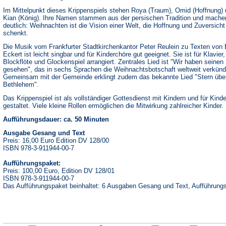
Im Mittelpunkt dieses Krippenspiels stehen Roya (Traum), Omid (Hoffnung)
Kian (König). Ihre Namen stammen aus der persischen Tradition und mache
deutlich: Weihnachten ist die Vision einer Welt, die Hoffnung und Zuversicht
schenkt.
Die Musik vom Frankfurter Stadtkirchenkantor Peter Reulein zu Texten von
Eckert ist leicht singbar und für Kinderchöre gut geeignet. Sie ist für Klavier,
Blockflöte und Glockenspiel arrangiert. Zentrales Lied ist "Wir haben seinen
gesehen", das in sechs Sprachen die Weihnachtsbotschaft weltweit verkünd
Gemeinsam mit der Gemeinde erklingt zudem das bekannte Lied "Stern übe
Bethlehem".
Das Krippenspiel ist als vollständiger Gottesdienst mit Kindern und für Kinde
gestaltet. Viele kleine Rollen ermöglichen die Mitwirkung zahlreicher Kinder.
Aufführungsdauer: ca. 50 Minuten
Ausgabe Gesang und Text
Preis: 16,00 Euro Edition DV 128/00
ISBN 978-3-911944-00-7
Aufführungspaket:
Preis: 100,00 Euro, Edition DV 128/01
ISBN 978-3-911944-00-7
Das Aufführungspaket beinhaltet: 6 Ausgaben Gesang und Text, Aufführungs