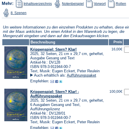
(Öffnet
(Öffnet
(Öffnet
(Ö
Mehr:
Inhaltsverzeichnis
Notenbeispiel
Vorwort
Rollen
in
in
in
in
einem
einem
einem
e
(Öffnet
8. Szenen
neuen
neuen
neuen
n
in
Tab)
Tab)
Tab)
T
einem
neuen
Tab)
Um weitere Informationen zu den einzelnen Produkten zu erhalten, diese ei
mit der Maus anklicken. Um einen Artikel in den Warenkorb zu legen, die
Mengenzahl eingeben und dann auf den Einkaufswagen klicken.
Beschreibung
Preis
Krippenspiel: Stern? Klar!
16,00€
2025, 32 Seiten, 21 cm x 29,7 cm, geheftet,
Ausgabe Gesang und Text
Artikel-Nr.: DV128
ISBN 978-3-911944-00-7
Text, Musik: Eugen Eckert, Peter Reulein
Auch erhältlich als:
Aufführungspaket
Empfehlen:
Krippenspiel: Stern? Klar! -
100,00€
Aufführungspaket
2025, 32 Seiten, 21 cm x 29,7 cm, geheftet,
6 Ausgaben Gesang und Text,
Aufführungslizenz
Artikel-Nr.: DV128/01
ISBN 978-3-911944-00-7
Text, Musik: Eugen Eckert, Peter Reulein
Empfehlen: