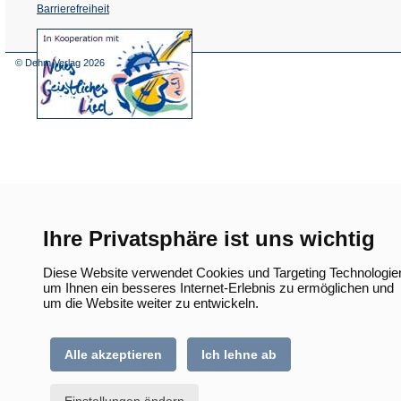
Barrierefreiheit
(Öffnet
in
einem
© Dehm Verlag
2026
neuen
Tab)
Ihre Privatsphäre ist uns wichtig
Diese Website verwendet Cookies und Targeting Technologie
um Ihnen ein besseres Internet-Erlebnis zu ermöglichen und
um die Website weiter zu entwickeln.
Alle akzeptieren
Ich lehne ab