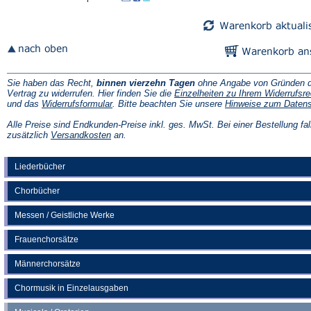
Sie haben das Recht,
binnen vierzehn Tagen
ohne Angabe von Gründen d
Vertrag zu widerrufen. Hier finden Sie die
Einzelheiten zu Ihrem Widerrufsre
(Öffnet
und das
Widerrufsformular
. Bitte beachten Sie unsere
Hinweise zum Daten
in
einem
Alle Preise sind Endkunden-Preise inkl. ges. MwSt. Bei einer Bestellung fal
neuen
(Öffnet
zusätzlich
Versandkosten
an.
Tab)
in
einem
neuen
Liederbücher
Tab)
Chorbücher
Messen / Geistliche Werke
Frauenchorsätze
Männerchorsätze
Chormusik in Einzelausgaben