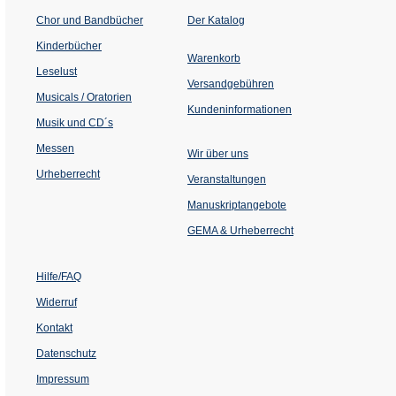
(Öffnet
Chor und Bandbücher
Der Katalog
in
einem
Kinderbücher
neuen
Warenkorb
Tab)
Leselust
Versandgebühren
Musicals / Oratorien
Kundeninformationen
Musik und CD´s
Messen
Wir über uns
Urheberrecht
(Öffnet
Veranstaltungen
in
einem
Manuskriptangebote
neuen
Tab)
GEMA & Urheberrecht
Hilfe/FAQ
Widerruf
Kontakt
Datenschutz
Impressum