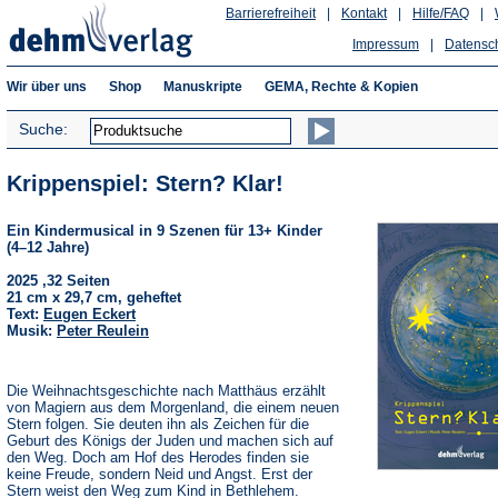
Barrierefreiheit
|
Kontakt
|
Hilfe/FAQ
|
Impressum
|
Datensc
Wir über uns
Shop
Manuskripte
GEMA, Rechte & Kopien
Suche:
Krippenspiel: Stern? Klar!
Ein Kindermusical in 9 Szenen für 13+ Kinder
(4–12 Jahre)
2025 ,32 Seiten
21 cm x 29,7 cm, geheftet
Text:
Eugen Eckert
Musik:
Peter Reulein
Die Weihnachtsgeschichte nach Matthäus erzählt
von Magiern aus dem Morgenland, die einem neuen
Stern folgen. Sie deuten ihn als Zeichen für die
Geburt des Königs der Juden und machen sich auf
den Weg. Doch am Hof des Herodes finden sie
keine Freude, sondern Neid und Angst. Erst der
Stern weist den Weg zum Kind in Bethlehem.